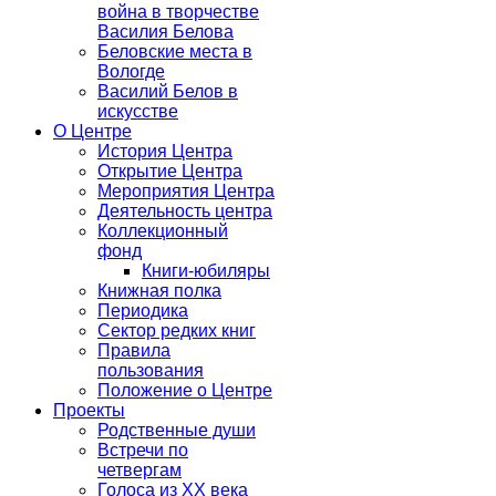
война в творчестве
Василия Белова
Беловские места в
Вологде
Василий Белов в
искусстве
О Центре
История Центра
Открытие Центра
Мероприятия Центра
Деятельность центра
Коллекционный
фонд
Книги-юбиляры
Книжная полка
Периодика
Сектор редких книг
Правила
пользования
Положение о Центре
Проекты
Родственные души
Встречи по
четвергам
Голоса из ХХ века