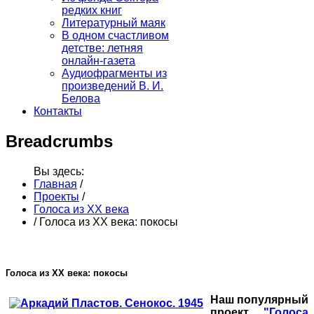
редких книг
Литературный маяк
В одном счастливом
детстве: летняя
онлайн-газета
Аудиофрагменты из
произведений В. И.
Белова
Контакты
Breadcrumbs
Вы здесь:
Главная
/
Проекты
/
Голоса из ХХ века
/
Голоса из ХХ века: покосы
Голоса из ХХ века: покосы
Наш популярный
проект
"Голоса