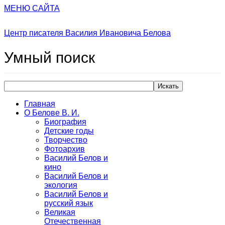
МЕНЮ САЙТА
Центр писателя Василия Ивановича Белова
Умный
поиск
Искать
Главная
О Белове В. И.
Биография
Детские годы
Творчество
Фотоархив
Василий Белов и
кино
Василий Белов и
экология
Василий Белов и
русский язык
Великая
Отечественная