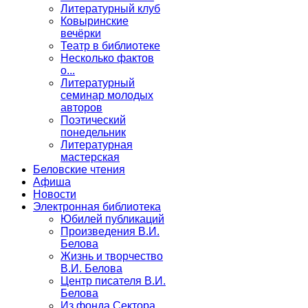
Литературный клуб
Ковыринские
вечёрки
Театр в библиотеке
Несколько фактов
о...
Литературный
семинар молодых
авторов
Поэтический
понедельник
Литературная
мастерская
Беловские чтения
Афиша
Новости
Электронная библиотека
Юбилей публикаций
Произведения В.И.
Белова
Жизнь и творчество
В.И. Белова
Центр писателя В.И.
Белова
Из фонда Сектора