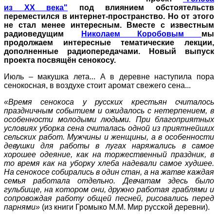
из ХХ века"
под влиянием обстоятельств
переместился в интернет-пространство. Но от этого
не стал менее интересным. Вместе с известным
радиоведущим
Николаем Коробовым
мы
продолжаем интересные тематические лекции,
дополненные радиопередачами. Новый выпуск
проекта посвящён сенокосу.
Июль – макушка лета... А в деревне наступила пора
сенокосная, в воздухе стоит аромат свежего сена...
«Время сенокоса у русских крестьян считалось
праздничным событием и ожидалось с нетерпением, в
особенности молодыми людьми. При благоприятных
условиях уборка сена считалась одной из приятнейших
сельских работ. Мужчины и женщины, а в особенности
девушки для работы в лугах наряжались в самое
хорошее одеяние, как на торжественный праздник, в
то время как на уборку хлеба надевали самое худшее.
На сенокосе собирались в один стан, а на жатве каждая
семья работала отдельно. Девчатам здесь было
гульбище, на котором они, дружно работая граблями и
сопровождая работу общей песней, рисовались перед
парнями»
(из книги Громыко М.М. Мир русской деревни).