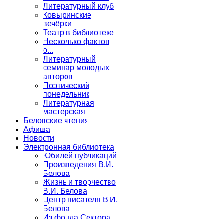
Литературный клуб
Ковыринские
вечёрки
Театр в библиотеке
Несколько фактов
о...
Литературный
семинар молодых
авторов
Поэтический
понедельник
Литературная
мастерская
Беловские чтения
Афиша
Новости
Электронная библиотека
Юбилей публикаций
Произведения В.И.
Белова
Жизнь и творчество
В.И. Белова
Центр писателя В.И.
Белова
Из фонда Сектора