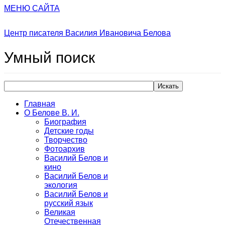
МЕНЮ САЙТА
Центр писателя Василия Ивановича Белова
Умный
поиск
Искать
Главная
О Белове В. И.
Биография
Детские годы
Творчество
Фотоархив
Василий Белов и
кино
Василий Белов и
экология
Василий Белов и
русский язык
Великая
Отечественная