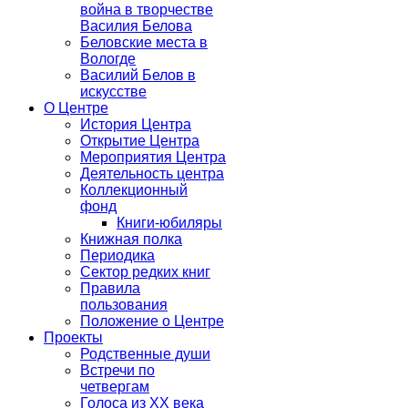
война в творчестве
Василия Белова
Беловские места в
Вологде
Василий Белов в
искусстве
О Центре
История Центра
Открытие Центра
Мероприятия Центра
Деятельность центра
Коллекционный
фонд
Книги-юбиляры
Книжная полка
Периодика
Сектор редких книг
Правила
пользования
Положение о Центре
Проекты
Родственные души
Встречи по
четвергам
Голоса из ХХ века