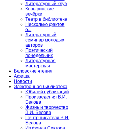
Литературный клуб
Ковыринские
вечёрки
Театр в библиотеке
Несколько фактов
о...
Литературный
семинар молодых
авторов
Поэтический
понедельник
Литературная
мастерская
Беловские чтения
Афиша
Новости
Электронная библиотека
Юбилей публикаций
Произведения В.И.
Белова
Жизнь и творчество
В.И. Белова
Центр писателя В.И.
Белова
Из фонда Сектора