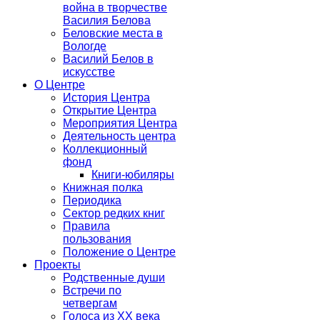
война в творчестве
Василия Белова
Беловские места в
Вологде
Василий Белов в
искусстве
О Центре
История Центра
Открытие Центра
Мероприятия Центра
Деятельность центра
Коллекционный
фонд
Книги-юбиляры
Книжная полка
Периодика
Сектор редких книг
Правила
пользования
Положение о Центре
Проекты
Родственные души
Встречи по
четвергам
Голоса из ХХ века