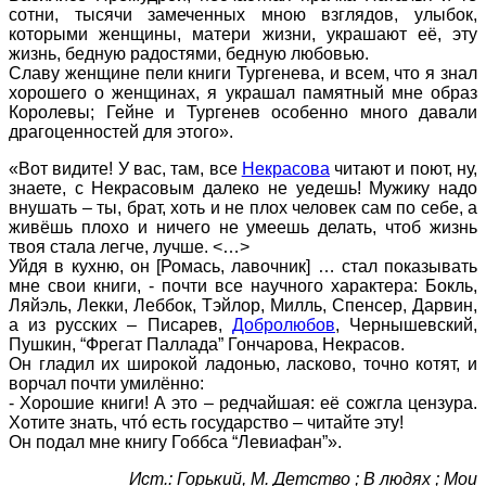
сотни, тысячи замеченных мною взглядов, улыбок,
которыми женщины, матери жизни, украшают её, эту
жизнь, бедную радостями, бедную любовью.
Славу женщине пели книги Тургенева, и всем, что я знал
хорошего о женщинах, я украшал памятный мне образ
Королевы; Гейне и Тургенев особенно много давали
драгоценностей для этого».
«Вот видите! У вас, там, все
Некрасова
читают и поют, ну,
знаете, с Некрасовым далеко не уедешь! Мужику надо
внушать – ты, брат, хоть и не плох человек сам по себе, а
живёшь плохо и ничего не умеешь делать, чтоб жизнь
твоя стала легче, лучше. <…>
Уйдя в кухню, он [Ромась, лавочник] … стал показывать
мне свои книги, - почти все научного характера: Бокль,
Ляйэль, Лекки, Леббок, Тэйлор, Милль, Спенсер, Дарвин,
а из русских – Писарев,
Добролюбов
, Чернышевский,
Пушкин, “Фрегат Паллада” Гончарова, Некрасов.
Он гладил их широкой ладонью, ласково, точно котят, и
ворчал почти умилённо:
- Хорошие книги! А это – редчайшая: её сожгла цензура.
Хотите знать, чтó есть государство – читайте эту!
Он подал мне книгу Гоббса “Левиафан”».
Ист.: Горький, М. Детство ; В людях ; Мои