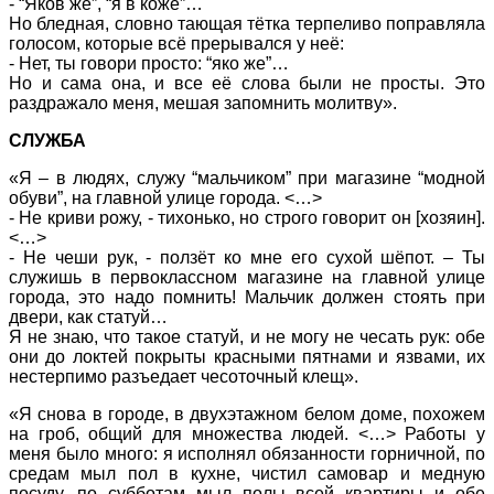
- “Яков же”, “я в коже”…
Но бледная, словно тающая тётка терпеливо поправляла
голосом, которые всё прерывался у неё:
- Нет, ты говори просто: “яко же”…
Но и сама она, и все её слова были не просты. Это
раздражало меня, мешая запомнить молитву».
СЛУЖБА
«Я – в людях, служу “мальчиком” при магазине “модной
обуви”, на главной улице города. <…>
- Не криви рожу, - тихонько, но строго говорит он [хозяин].
<…>
- Не чеши рук, - ползёт ко мне его сухой шёпот. – Ты
служишь в первоклассном магазине на главной улице
города, это надо помнить! Мальчик должен стоять при
двери, как статуй…
Я не знаю, что такое статуй, и не могу не чесать рук: обе
они до локтей покрыты красными пятнами и язвами, их
нестерпимо разъедает чесоточный клещ».
«Я снова в городе, в двухэтажном белом доме, похожем
на гроб, общий для множества людей. <…> Работы у
меня было много: я исполнял обязанности горничной, по
средам мыл пол в кухне, чистил самовар и медную
посуду, по субботам мыл полы всей квартиры и обе