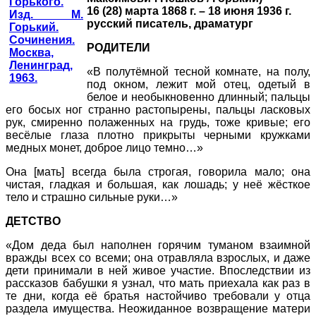
16 (28) марта 1868 г. – 18 июня 1936 г.
русский писатель, драматург
РОДИТЕЛИ
«В полутёмной тесной комнате, на полу,
под окном, лежит мой отец, одетый в
белое и необыкновенно длинный; пальцы
его босых ног странно растопырены, пальцы ласковых
рук, смиренно полаженных на грудь, тоже кривые; его
весёлые глаза плотно прикрыты черными кружками
медных монет, доброе лицо темно…»
Она [мать] всегда была строгая, говорила мало; она
чистая, гладкая и большая, как лошадь; у неё жёсткое
тело и страшно сильные руки…»
ДЕТСТВО
«Дом деда был наполнен горячим туманом взаимной
вражды всех со всеми; она отравляла взрослых, и даже
дети принимали в ней живое участие. Впоследствии из
рассказов бабушки я узнал, что мать приехала как раз в
те дни, когда её братья настойчиво требовали у отца
раздела имущества. Неожиданное возвращение матери