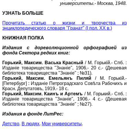
университеты.- Москва, 1948.
УЗНАТЬ БОЛЬШЕ
Прочитать статью о жизни и творчества из
энциклопедического словаря "Гранат" (I пол. XX в.)
КНИЖНАЯ ПОЛКА
Издания с дореволюционной орфографией из
фонда Сектора редких книг:
Горький, Максим. Васька Красный
/ М. Горькiй.- Спб. :
Изданiе товарищества "Знанiе", 1906.- 20 с.- (Дешевая
библiотека товарищества "Знанiе" ; №31).
Горький, Максим. Емельянъ Пиляй
/ М. Горькiй.-
[Петербург] : Изданiе Петроградскаго Совѣта Рабочихъ и
Красн. Депутатовъ, 1919.- 18 с.
Горький, Максим. Каинъ и Артемъ
/ М. Горький.- Спб. :
Изданiе товарищества "Знанiе", 1906.- 4 с.- (Дешевая
библiотека товарищества "Знанiе" ; №27).
Издания в фонде ЛитРес:
Детство
.
В людях
.
Мои университеты
.