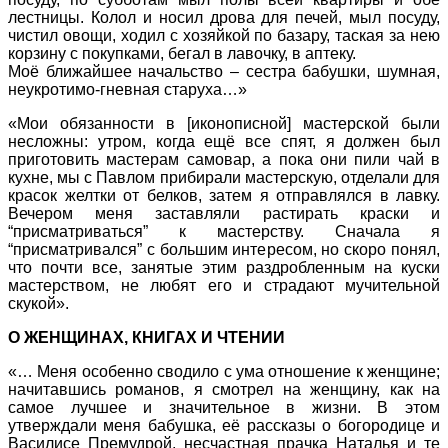
лестницы. Колол и носил дрова для печей, мыл посуду,
чистил овощи, ходил с хозяйкой по базару, таская за нею
корзину с покупками, бегал в лавочку, в аптеку.
Моё ближайшее начальство – сестра бабушки, шумная,
неукротимо-гневная старуха…»
«Мои обязанности в [иконописной] мастерской были
несложны: утром, когда ещё все спят, я должен был
приготовить мастерам самовар, а пока они пили чай в
кухне, мы с Павлом прибирали мастерскую, отделали для
красок желтки от белков, затем я отправлялся в лавку.
Вечером меня заставляли растирать краски и
“присматриваться” к мастерству. Сначала я
“присматривался” с большим интересом, но скоро понял,
что почти все, занятые этим раздробленным на куски
мастерством, не любят его и страдают мучительной
скукой».
О ЖЕНЩИНАХ, КНИГАХ И ЧТЕНИИ
«… Меня особенно сводило с ума отношение к женщине;
начитавшись романов, я смотрел на женщину, как на
самое лучшее и значительное в жизни. В этом
утверждали меня бабушка, её рассказы о богородице и
Василисе Премудрой, несчастная прачка Наталья и те