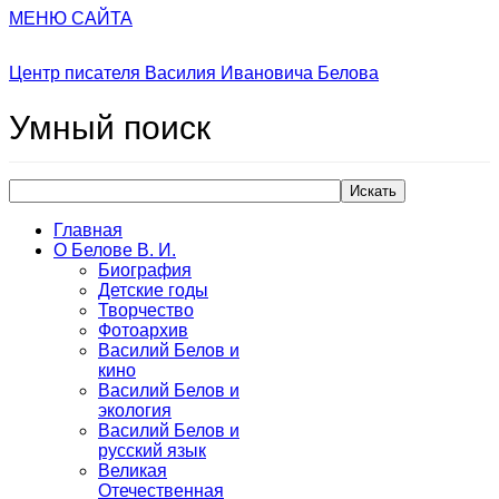
МЕНЮ САЙТА
Центр писателя Василия Ивановича Белова
Умный
поиск
Искать
Главная
О Белове В. И.
Биография
Детские годы
Творчество
Фотоархив
Василий Белов и
кино
Василий Белов и
экология
Василий Белов и
русский язык
Великая
Отечественная