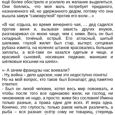
ещё более обострило и усилило их желание выделиться.
Они боялись, что моя мать потребует приданого,
назначенного ей, но удержанного дедом, потому что она
вышла замуж “самокруткой” против его воли…»
«В час отдыха, во время вечернего чая, … дед садился
против меня и, вызывая зависть других внуков,
разговаривал со мною чаще, чем с ними. Весь он был
складный, точёный, острый. Его атласный, шитый
шелками, глухой жилет был стар, вытерт, ситцевая
рубаха измята, на коленях штанов красовались большие
заплаты, а всё-таки он казался одетым и чище, и
красивей сыновей, носивших пиджаки, манишки и
шёлковые косынки на шеях».
«- А зачем французы нас воевали?
- Ну, война – дело царское, нам это недоступно понять!
Но на мой вопрос, кто таков был Бонапарт, дед памятно
ответил:
- Был он лихой человек, хотел весь мир повоевать, и
чтобы после того все одинаково жили, ни господ, ни
чиновников не надо, а просто: живи без сословия! Имена
только разные, а права одни для всех. И вера одна.
Конечно, это глупость: только раков нельзя различить, а
рыба – вся разная: осётр сому не товарищ, стерлядь