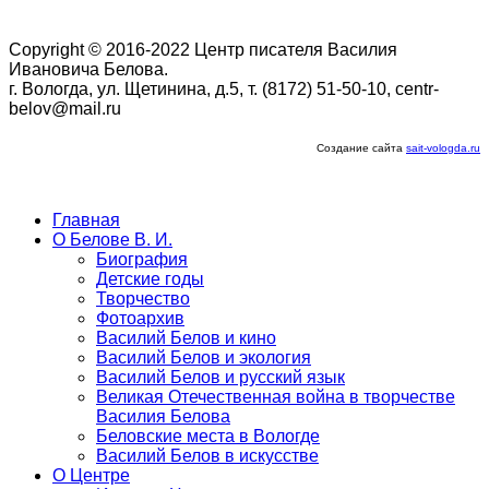
Copyright © 2016-2022 Центр писателя Василия
Ивановича Белова.
г. Вологда, ул. Щетинина, д.5, т. (8172) 51-50-10, centr-
belov@mail.ru
Создание сайта
sait-vologda.ru
Главная
О Белове В. И.
Биография
Детские годы
Творчество
Фотоархив
Василий Белов и кино
Василий Белов и экология
Василий Белов и русский язык
Великая Отечественная война в творчестве
Василия Белова
Беловские места в Вологде
Василий Белов в искусстве
О Центре