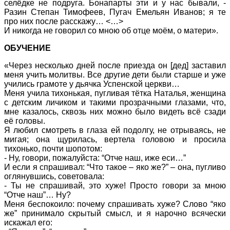
селёдке не подруга. Бонапарты эти и у нас бывали, -
Разин Степан Тимофеев, Пугач Емельян Иванов; я те
про них после расскажу… <…>
И никогда не говорил со мною об отце моём, о матери».
ОБУЧЕНИЕ
«Через несколько дней после приезда он [дед] заставил
меня учить молитвы. Все другие дети были старше и уже
учились грамоте у дьячка Успенской церкви…
Меня учила тихонькая, пугливая тётка Наталья, женщина
с детским личиком и такими прозрачными глазами, что,
мне казалось, сквозь них можно было видеть всё сзади
её головы.
Я любил смотреть в глаза ей подолгу, не отрываясь, не
мигая; она щурилась, вертела головою и просила
тихонько, почти шопотом:
- Ну, говори, пожалуйста: “Отче наш, иже еси…”
И если я спрашивал: “Что такое – яко же?” – она, пугливо
оглянувшись, советовала:
- Ты не спрашивай, это хуже! Просто говори за мною
“Отче наш”… Ну?
Меня беспокоило: почему спрашивать хуже? Слово “яко
же” принимало скрытый смысл, и я нарочно всячески
искажал его: