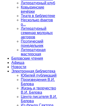
Литературный клуб
Ковыринские
вечёрки
Театр в библиотеке
Несколько фактов
о...
Литературный
семинар молодых
авторов
Поэтический
понедельник
Литературная
мастерская
Беловские чтения
Афиша
Новости
Электронная библиотека
Юбилей публикаций
Произведения В.И.
Белова
Жизнь и творчество
В.И. Белова
Центр писателя В.И.
Белова
Из фонда Сектора