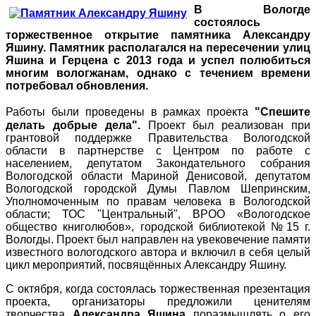
В Вологде
состоялось
торжественное открытие памятника Александру
Яшину. Памятник располагался на пересечении улиц
Яшина и Герцена с 2013 года и успел полюбиться
многим вологжанам, однако с течением времени
потребовал обновления.
Работы были проведены в рамках проекта
"Спешите
делать добрые дела".
Проект был реализован при
грантовой поддержке Правительства Вологодской
области в партнерстве с Центром по работе с
населением, депутатом Закондательного собрания
Вологодской области Мариной Денисовой, депутатом
Вологодской городской Думы Павлом Шепринским,
Уполномоченным по правам человека в Вологодской
области; ТОС "Центральный", ВРОО «Вологодское
общество книголюбов», городской библиотекой №15 г.
Вологды. Проект был направлен на увековечение памяти
известного вологодского автора и включил в себя целый
цикл мероприятий, посвящённых Александру Яшину.
С октября, когда состоялась торжественная презентация
проекта, организаторы предложили ценителям
творчества
Александра Яшина
поразмышлять о его