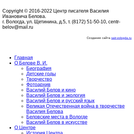
Copyright © 2016-2022 Центр писателя Василия
Ивановича Белова.
г. Вологда, ул. Щетинина, д.5, т. (8172) 51-50-10, centr-
belov@mail.ru
Создание сайта
sait-vologda.ru
Главная
О Белове В. И.
Биография
Детские годы
Творчество
Фотоархив
Василий Белов и кино
Василий Белов и экология
Василий Белов и русский язык
Великая Отечественная война в творчестве
Василия Белова
Беловские места в Вологде
Василий Белов в искусстве
О Центре
История Центра