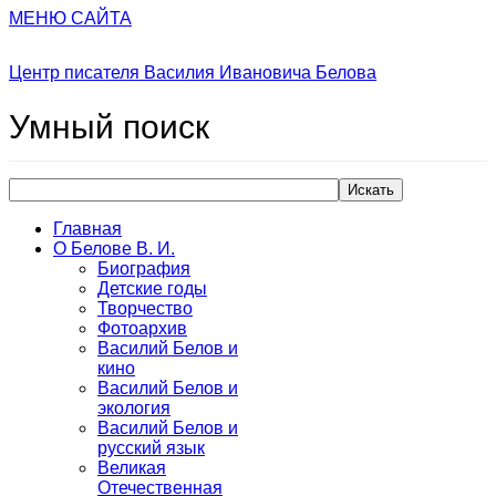
МЕНЮ САЙТА
Центр писателя Василия Ивановича Белова
Умный
поиск
Искать
Главная
О Белове В. И.
Биография
Детские годы
Творчество
Фотоархив
Василий Белов и
кино
Василий Белов и
экология
Василий Белов и
русский язык
Великая
Отечественная