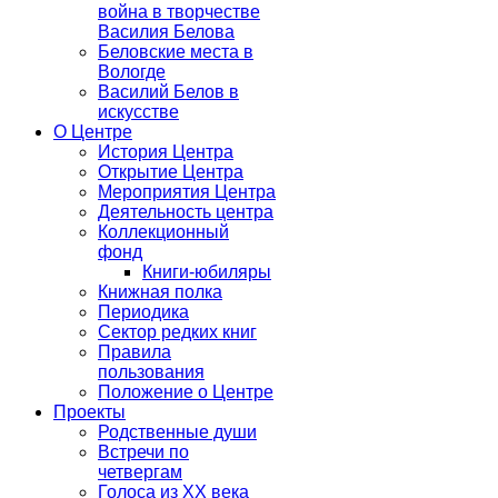
война в творчестве
Василия Белова
Беловские места в
Вологде
Василий Белов в
искусстве
О Центре
История Центра
Открытие Центра
Мероприятия Центра
Деятельность центра
Коллекционный
фонд
Книги-юбиляры
Книжная полка
Периодика
Сектор редких книг
Правила
пользования
Положение о Центре
Проекты
Родственные души
Встречи по
четвергам
Голоса из ХХ века