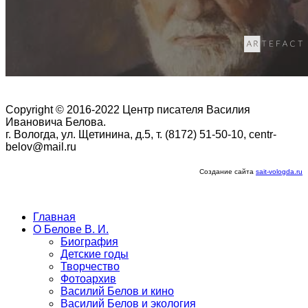
Copyright © 2016-2022 Центр писателя Василия
Ивановича Белова.
г. Вологда, ул. Щетинина, д.5, т. (8172) 51-50-10, centr-
belov@mail.ru
Создание сайта
sait-vologda.ru
Главная
О Белове В. И.
Биография
Детские годы
Творчество
Фотоархив
Василий Белов и кино
Василий Белов и экология