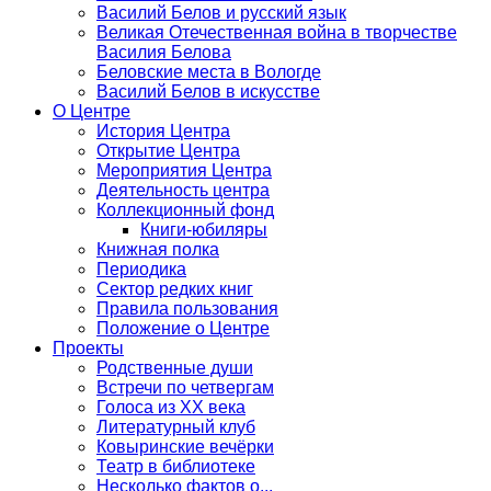
Василий Белов и русский язык
Великая Отечественная война в творчестве
Василия Белова
Беловские места в Вологде
Василий Белов в искусстве
О Центре
История Центра
Открытие Центра
Мероприятия Центра
Деятельность центра
Коллекционный фонд
Книги-юбиляры
Книжная полка
Периодика
Сектор редких книг
Правила пользования
Положение о Центре
Проекты
Родственные души
Встречи по четвергам
Голоса из ХХ века
Литературный клуб
Ковыринские вечёрки
Театр в библиотеке
Несколько фактов о...