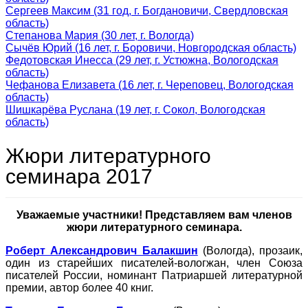
Сергеев Максим (31 год, г. Богдановичи, Свердловская
область)
Степанова Мария (30 лет, г. Вологда)
Сычёв Юрий (16 лет, г. Боровичи, Новгородская область)
Федотовская Инесса (29 лет, г. Устюжна, Вологодская
область)
Чефанова Елизавета (16 лет, г. Череповец, Вологодская
область)
Шишкарёва Руслана (19 лет, г. Сокол, Вологодская
область)
Жюри литературного
семинара 2017
Уважаемые участники! Представляем вам членов
жюри литературного семинара.
Роберт Александрович Балакшин
(Вологда), прозаик,
один из старейших писателей-вологжан, член Союза
писателей России, номинант Патриаршей литературной
премии, автор более 40 книг.