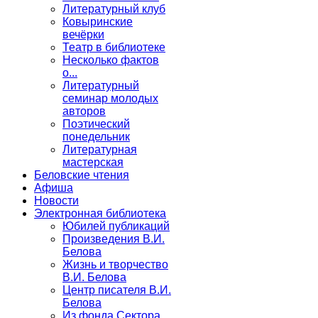
Литературный клуб
Ковыринские
вечёрки
Театр в библиотеке
Несколько фактов
о...
Литературный
семинар молодых
авторов
Поэтический
понедельник
Литературная
мастерская
Беловские чтения
Афиша
Новости
Электронная библиотека
Юбилей публикаций
Произведения В.И.
Белова
Жизнь и творчество
В.И. Белова
Центр писателя В.И.
Белова
Из фонда Сектора