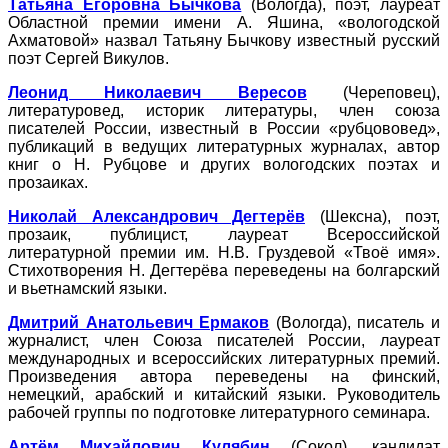
Татьяна Егоровна Бычкова
(Вологда), поэт, лауреат
Областной премии имени А. Яшина, «вологодской
Ахматовой» назвал Татьяну Бычкову известный русский
поэт Сергей Викулов.
Леонид Николаевич Вересов
(Череповец),
литературовед, историк литературы, член союза
писателей России, известный в России «рубцововед»,
публикаций в ведущих литературных журналах, автор
книг о Н. Рубцове и других вологодских поэтах и
прозаиках.
Николай Александрович Дегтерёв
(Шексна), поэт,
прозаик, публицист, лауреат Всероссийской
литературной премии им. Н.В. Груздевой «Твоё имя».
Стихотворения Н. Дегтерёва переведены на болгарский
и вьетнамский языки.
Дмитрий Анатольевич Ермаков
(Вологда), писатель и
журналист, член Союза писателей России, лауреат
международных и всероссийских литературных премий.
Произведения автора переведены на финский,
немецкий, арабский и китайский языки. Руководитель
рабочей группы по подготовке литературного семинара.
Артём Михайлович Кулябин
(Сокол), кандидат