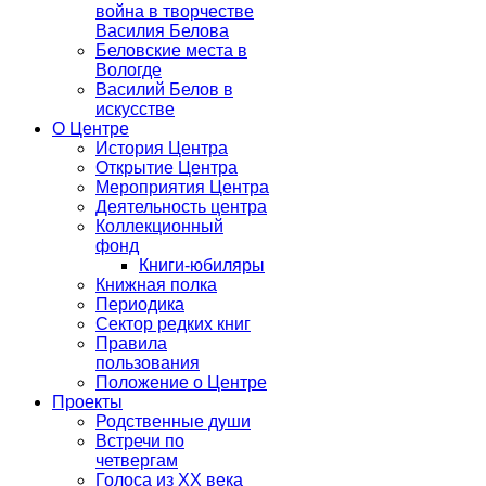
война в творчестве
Василия Белова
Беловские места в
Вологде
Василий Белов в
искусстве
О Центре
История Центра
Открытие Центра
Мероприятия Центра
Деятельность центра
Коллекционный
фонд
Книги-юбиляры
Книжная полка
Периодика
Сектор редких книг
Правила
пользования
Положение о Центре
Проекты
Родственные души
Встречи по
четвергам
Голоса из ХХ века