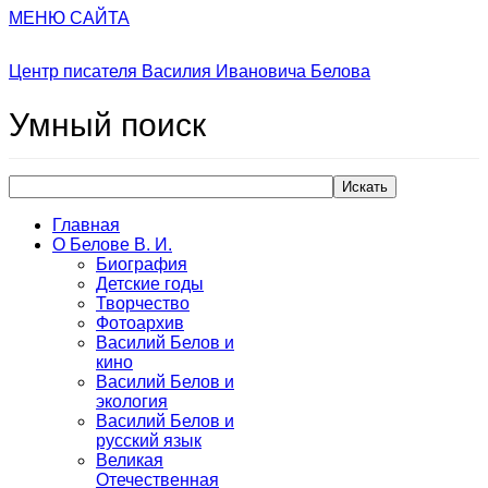
МЕНЮ САЙТА
Центр писателя Василия Ивановича Белова
Умный
поиск
Искать
Главная
О Белове В. И.
Биография
Детские годы
Творчество
Фотоархив
Василий Белов и
кино
Василий Белов и
экология
Василий Белов и
русский язык
Великая
Отечественная