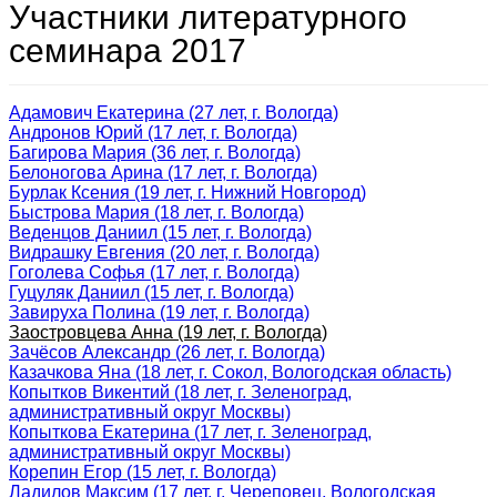
Участники литературного
семинара 2017
Адамович Екатерина (27 лет, г. Вологда)
Андронов Юрий (17 лет, г. Вологда)
Багирова Мария (36 лет, г. Вологда)
Белоногова Арина (17 лет, г. Вологда)
Бурлак Ксения (19 лет, г. Нижний Новгород)
Быстрова Мария (18 лет, г. Вологда)
Веденцов Даниил (15 лет, г. Вологда)
Видрашку Евгения (20 лет, г. Вологда)
Гоголева Софья (17 лет, г. Вологда)
Гуцуляк Даниил (15 лет, г. Вологда)
Завируха Полина (19 лет, г. Вологда)
Заостровцева Анна (19 лет, г. Вологда)
Зачёсов Александр (26 лет, г. Вологда)
Казачкова Яна (18 лет, г. Сокол, Вологодская область)
Копытков Викентий (18 лет, г. Зеленоград,
административный округ Москвы)
Копыткова Екатерина (17 лет, г. Зеленоград,
административный округ Москвы)
Корепин Егор (15 лет, г. Вологда)
Ладилов Максим (17 лет, г. Череповец, Вологодская