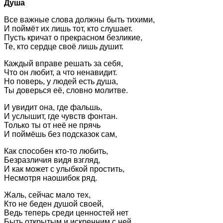
Душа
Все важные слова должны быть тихими,
И поймёт их лишь тот, кто слушает.
Пусть кричат о прекрасном безликие,
Те, кто сердце своё лишь душит.
Каждый вправе решать за себя,
Что он любит, а что ненавидит.
Но поверь, у людей есть душа,
Ты доверься её, словно молитве.
И увидит она, где фальшь,
И услышит, где чувств фонтан.
Только ты от неё не прячь
И поймёшь без подсказок сам,
Как способен кто-то любить,
Безразличия видя взгляд,
И как может с улыбкой простить,
Несмотря наошибок ряд.
Жаль, сейчас мало тех,
Кто не беден душой своей,
Ведь теперь среди ценностей нет
Быть открытым и искренним с ней.