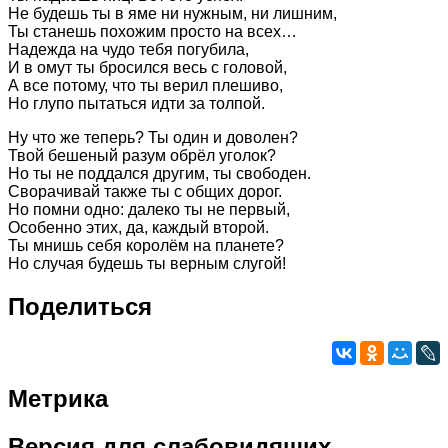
Не будешь ты в яме ни нужным, ни лишним,
Ты станешь похожим просто на всех…
Надежда на чудо тебя погубила,
И в омут ты бросился весь с головой,
А все потому, что ты верил плешиво,
Но глупо пытаться идти за толпой.
Ну что же теперь? Ты один и доволен?
Твой бешеный разум обрёл уголок?
Но ты не поддался другим, ты свободен.
Сворачивай также ты с общих дорог.
Но помни одно: далеко ты не первый,
Особенно этих, да, каждый второй.
Ты мнишь себя королём на планете?
Но случая будешь ты верным слугой!
Поделиться
Метрика
Версия
для слабовидящих