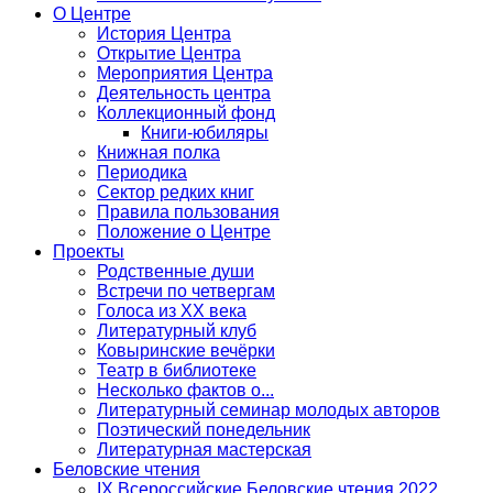
О Центре
История Центра
Открытие Центра
Мероприятия Центра
Деятельность центра
Коллекционный фонд
Книги-юбиляры
Книжная полка
Периодика
Сектор редких книг
Правила пользования
Положение о Центре
Проекты
Родственные души
Встречи по четвергам
Голоса из ХХ века
Литературный клуб
Ковыринские вечёрки
Театр в библиотеке
Несколько фактов о...
Литературный семинар молодых авторов
Поэтический понедельник
Литературная мастерская
Беловские чтения
IX Всероссийские Беловские чтения 2022