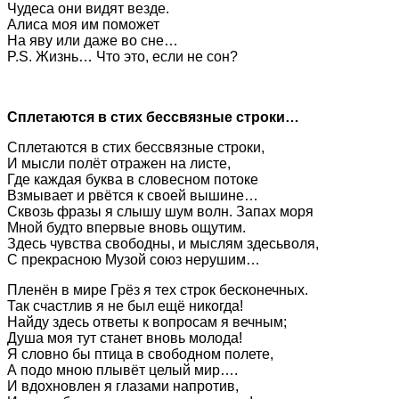
Чудеса они видят везде.
Алиса моя им поможет
На яву или даже во сне…
P.S. Жизнь… Что это, если не сон?
Сплетаются в стих бессвязные строки…
Сплетаются в стих бессвязные строки,
И мысли полёт отражен на листе,
Где каждая буква в словесном потоке
Взмывает и рвётся к своей вышине…
Сквозь фразы я слышу шум волн. Запах моря
Мной будто впервые вновь ощутим.
Здесь чувства свободны, и мыслям здесьволя,
С прекрасною Музой союз нерушим…
Пленён в мире Грёз я тех строк бесконечных.
Так счастлив я не был ещё никогда!
Найду здесь ответы к вопросам я вечным;
Душа моя тут станет вновь молода!
Я словно бы птица в свободном полете,
А подо мною плывёт целый мир….
И вдохновлен я глазами напротив,