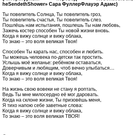
heSendethShower» Сара ФуллерФлауэр Адамс)
Ты повелитель Солнца, Ты повелитель гроз,
Ты повелитель счастья, Ты повелитель слез.
Пошлёшь нам испытания, пошлешь Ты нам любовь,
Зажечь костер способен Ты новой жизни вновь.
Когда я вижу солнце и вижу облака,
То знаю – это воля великая Твоя!
Способен Ты карать нас, способен и любить.
Ты можешь человека по-детски так простить.
Услышь моё желанье: ребёнком оставаться,
Доверчивым и любящим, чтоб вечно улыбаться…
Когда я вижу солнце и вижу облака,
То знаю – это воля великая Твоя!
На жизнь свою вовеки не стану я роптать,
Ведь Ты мне милосердно её мог даровать.
Когда на склоне жизни, Ты призовёшь меня,
Я тихо напою себе заветные слова:
Когда я вижу солнце и вижу облака,
То знаю – это воля великая ТВОЯ!