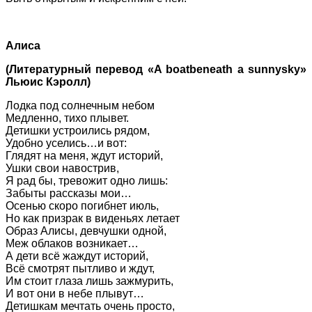
Алиса
(Литературный перевод «A boatbeneath a sunnysky»
Льюис Кэролл)
Лодка под солнечным небом
Медленно, тихо плывет.
Детишки устроились рядом,
Удобно уселись…и вот:
Глядят на меня, ждут историй,
Ушки свои навострив,
Я рад бы, тревожит одно лишь:
Забыты рассказы мои…
Осенью скоро погибнет июль,
Но как призрак в виденьях летает
Образ Алисы, девчушки одной,
Меж облаков возникает…
А дети всё жаждут историй,
Всё смотрят пытливо и ждут,
Им стоит глаза лишь зажмурить,
И вот они в небе плывут…
Детишкам мечтать очень просто,