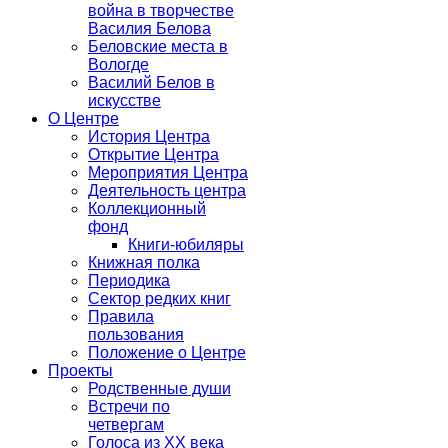
война в творчестве
Василия Белова
Беловские места в
Вологде
Василий Белов в
искусстве
О Центре
История Центра
Открытие Центра
Мероприятия Центра
Деятельность центра
Коллекционный
фонд
Книги-юбиляры
Книжная полка
Периодика
Сектор редких книг
Правила
пользования
Положение о Центре
Проекты
Родственные души
Встречи по
четвергам
Голоса из ХХ века