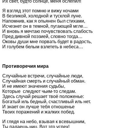
Их свет, будто солнце, меня ослепил!
Я взгляд этот помню и вижу ночами
В безликой, холодной и тусклой луне.
Напомнив, как я опьянен был стихами,
Исчезнет он в темной, пугающей мгле…
И вновь я мечтаю почувствовать слабость
Пред дивной поэзией, словно тогда…
Оковы души мне порвать будет в радость,
И голубем белым взлететь в небеса…
Противоречия мира
Случайные встречи, случайные люди,
Случайная смерть и случайный обман.
И не имеют значения судьбы,
Которые следуют чьим-то следам.
Здесь случай решает твоё положенье:
Богатый иль бедный, счастливый иль нет.
И знает он лучше тебя отношенье
Твоих поражений и жалких побед.
И глядя на небо, взывая к всевышним,
Ты падаешь ниц. Вот это успех!