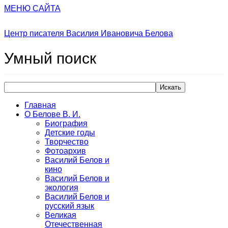
МЕНЮ САЙТА
Центр писателя Василия Ивановича Белова
Умный
поиск
Искать
Главная
О Белове В. И.
Биография
Детские годы
Творчество
Фотоархив
Василий Белов и
кино
Василий Белов и
экология
Василий Белов и
русский язык
Великая
Отечественная