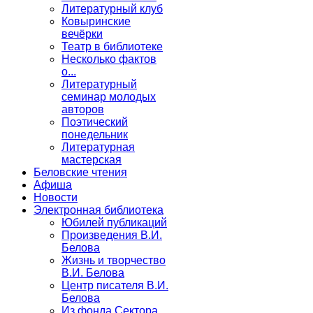
Литературный клуб
Ковыринские
вечёрки
Театр в библиотеке
Несколько фактов
о...
Литературный
семинар молодых
авторов
Поэтический
понедельник
Литературная
мастерская
Беловские чтения
Афиша
Новости
Электронная библиотека
Юбилей публикаций
Произведения В.И.
Белова
Жизнь и творчество
В.И. Белова
Центр писателя В.И.
Белова
Из фонда Сектора