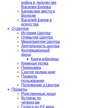
война в творчестве
Василия Белова
Беловские места в
Вологде
Василий Белов в
искусстве
О Центре
История Центра
Открытие Центра
Мероприятия Центра
Деятельность центра
Коллекционный
фонд
Книги-юбиляры
Книжная полка
Периодика
Сектор редких книг
Правила
пользования
Положение о Центре
Проекты
Родственные души
Встречи по
четвергам
Голоса из ХХ века