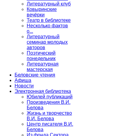
Литературный клуб
Ковыринские
вечёрки
Театр в библиотеке
Несколько фактов
о...
Литературный
семинар молодых
авторов
Поэтический
понедельник
Литературная
мастерская
Беловские чтения
Афиша
Новости
Электронная библиотека
Юбилей публикаций
Произведения В.И.
Белова
Жизнь и творчество
В.И. Белова
Центр писателя В.И.
Белова
Из фонда Сектора