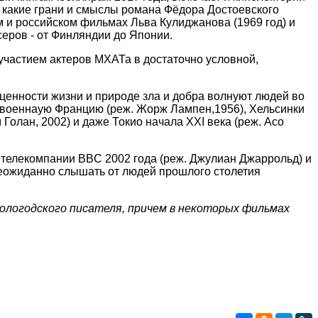
 какие грани и смыслы романа Фёдора Достоевского
м и российском фильмах Льва Кулиджанова (1969 год) и
серов - от Финляндии до Японии.
участием актеров МХАТа в достаточно условной,
ценности жизни и природе зла и добра волнуют людей во
евоеннаую Францию (реж. Жорж Лампен,1956), Хельсинки
 Голан, 2002) и даже Токио начала XXI века (реж. Асо
 телекомпании BBC 2002 года (реж. Джулиан Джаррольд) и
 неожиданно слышать от людей прошлого столетия
вологодского писателя, причем в некоторых фильмах