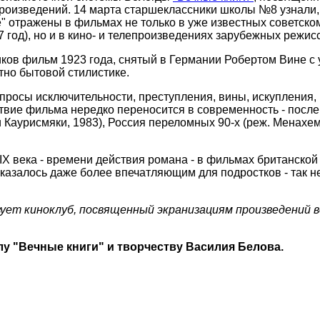
произведений. 14 марта старшеклассники школы №8 узнали,
" отражены в фильмах не только в уже известных советско
 год), но и в кино- и телепроизведениях зарубежных режис
ков фильм 1923 года, снятый в Германии Робертом Вине с 
тно бытовой стилистике.
росы исключительности, преступления, вины, искупления, 
ствие фильма нередко переносится в современность - посл
и Каурисмяки, 1983), Россия переломных 90-х (реж. Менахем
X века - времени действия романа - в фильмах британской
 оказалось даже более впечатляющим для подростков - так
вует киноклуб, посвященный экранизациям произведений 
лу "Вечные книги" и творчеству Василия Белова.