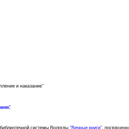
пление и наказание"
зание"
 библиотечной системы Вологды
"Вечные книги"
, посвященн