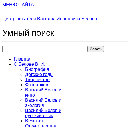
МЕНЮ САЙТА
Центр писателя Василия Ивановича Белова
Умный
поиск
Искать
Главная
О Белове В. И.
Биография
Детские годы
Творчество
Фотоархив
Василий Белов и
кино
Василий Белов и
экология
Василий Белов и
русский язык
Великая
Отечественная