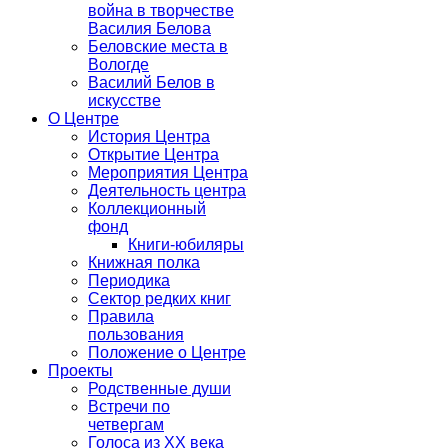
война в творчестве
Василия Белова
Беловские места в
Вологде
Василий Белов в
искусстве
О Центре
История Центра
Открытие Центра
Мероприятия Центра
Деятельность центра
Коллекционный
фонд
Книги-юбиляры
Книжная полка
Периодика
Сектор редких книг
Правила
пользования
Положение о Центре
Проекты
Родственные души
Встречи по
четвергам
Голоса из ХХ века