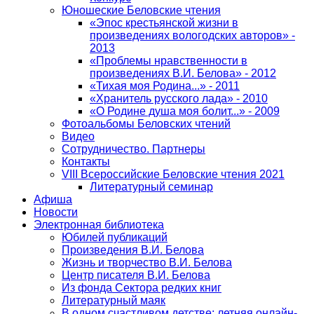
Юношеские Беловские чтения
«Эпос крестьянской жизни в
произведениях вологодских авторов» -
2013
«Проблемы нравственности в
произведениях В.И. Белова» - 2012
«Тихая моя Родина...» - 2011
«Хранитель русского лада» - 2010
«О Родине душа моя болит...» - 2009
Фотоальбомы Беловских чтений
Видео
Сотрудничество. Партнеры
Контакты
VIII Всероссийские Беловские чтения 2021
Литературный семинар
Афиша
Новости
Электронная библиотека
Юбилей публикаций
Произведения В.И. Белова
Жизнь и творчество В.И. Белова
Центр писателя В.И. Белова
Из фонда Сектора редких книг
Литературный маяк
В одном счастливом детстве: летняя онлайн-