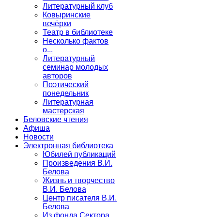
Литературный клуб
Ковыринские
вечёрки
Театр в библиотеке
Несколько фактов
о...
Литературный
семинар молодых
авторов
Поэтический
понедельник
Литературная
мастерская
Беловские чтения
Афиша
Новости
Электронная библиотека
Юбилей публикаций
Произведения В.И.
Белова
Жизнь и творчество
В.И. Белова
Центр писателя В.И.
Белова
Из фонда Сектора