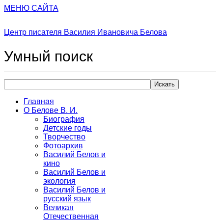
МЕНЮ САЙТА
Центр писателя Василия Ивановича Белова
Умный
поиск
Искать
Главная
О Белове В. И.
Биография
Детские годы
Творчество
Фотоархив
Василий Белов и
кино
Василий Белов и
экология
Василий Белов и
русский язык
Великая
Отечественная