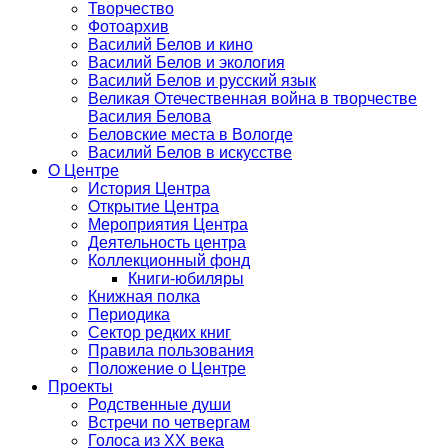
Творчество
Фотоархив
Василий Белов и кино
Василий Белов и экология
Василий Белов и русский язык
Великая Отечественная война в творчестве
Василия Белова
Беловские места в Вологде
Василий Белов в искусстве
О Центре
История Центра
Открытие Центра
Мероприятия Центра
Деятельность центра
Коллекционный фонд
Книги-юбиляры
Книжная полка
Периодика
Сектор редких книг
Правила пользования
Положение о Центре
Проекты
Родственные души
Встречи по четвергам
Голоса из ХХ века