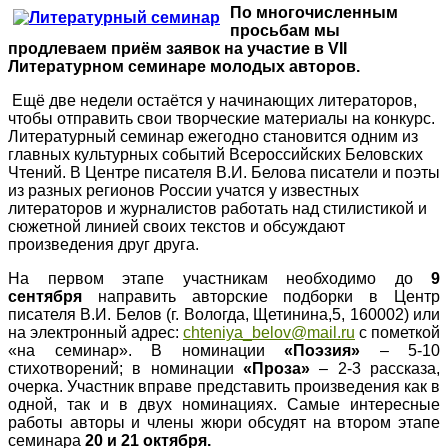
По многочисленным
просьбам мы
продлеваем приём заявок на участие в VII
Литературном семинаре молодых авторов.
Ещё две недели остаётся у начинающих литераторов,
чтобы отправить свои творческие материалы на конкурс.
Литературный семинар ежегодно становится одним из
главных культурных событий Всероссийских Беловских
Чтений. В Центре писателя В.И. Белова писатели и поэты
из разных регионов России учатся у известных
литераторов и журналистов работать над стилистикой и
сюжетной линией своих текстов и обсуждают
произведения друг друга.
На первом этапе участникам необходимо до
9
сентября
направить авторские подборки в Центр
писателя В.И. Белов (г. Вологда, Щетинина,5, 160002) или
на электронный адрес:
chteniya_belov@mail.ru
с пометкой
«на семинар». В номинации
«Поэзия»
– 5-10
стихотворений; в номинации
«Проза»
– 2-3 рассказа,
очерка. Участник вправе представить произведения как в
одной, так и в двух номинациях. Самые интересные
работы авторы и члены жюри обсудят на втором этапе
семинара
20 и 21 октября.