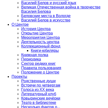
Василий Белов и русский язык
Великая Отечественная война в творчестве
Василия Белова
Беловские места в Вологде
Василий Белов в искусстве
О Центре
История Центра
Открытие Центра
Мероприятия Центра
Деятельность центра
Коллекционный фонд
Книги-юбиляры
Книжная полка
Периодика
Сектор редких книг
Правила пользования
Положение о Центре
Проекты
Родственные души
Встречи по четвергам
Голоса из ХХ века
Литературный клуб
Ковыринские вечёрки
Театр в библиотеке
Несколько фактов о...