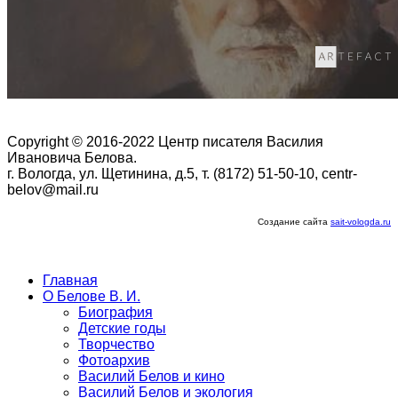
Copyright © 2016-2022 Центр писателя Василия
Ивановича Белова.
г. Вологда, ул. Щетинина, д.5, т. (8172) 51-50-10, centr-
belov@mail.ru
Создание сайта
sait-vologda.ru
Главная
О Белове В. И.
Биография
Детские годы
Творчество
Фотоархив
Василий Белов и кино
Василий Белов и экология