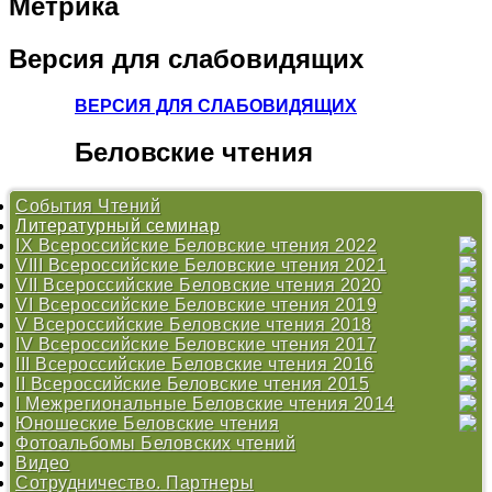
Метрика
Версия
для слабовидящих
ВЕРСИЯ ДЛЯ СЛАБОВИДЯЩИХ
Беловские
чтения
События Чтений
Литературный семинар
IX Всероссийские Беловские чтения 2022
VIII Всероссийские Беловские чтения 2021
Литературный семинар
VII Всероссийские Беловские чтения 2020
Литературный семинар
VI Всероссийские Беловские чтения 2019
Литературный семинар
V Всероссийские Беловские чтения 2018
Литературный марафон #ЧитаемБелова
IV Всероссийские Беловские чтения 2017
Программа Беловских чтений 2019
Положение
III Всероссийские Беловские чтения 2016
Литературный семинар
Конкурс «Душа хранит»
Программа Беловских чтений 2017
II Всероссийские Беловские чтения 2015
Работы участников Литературного семинара 2019
Работы участников Литературного семинара 2018
Конкурс «Душа хранит»
Программа
I Межрегиональные Беловские чтения 2014
Литературный марафон #ЧитаемБелова
Литературный семинар
Конкурс «Душа хранит»
Открытие Центра В. И. Белова
Юношеские Беловские чтения
Программа Беловских чтений 2018
Литературный марафон #ЧитаемБелова
Литературный семинар
Программа
Программа
Фотоальбомы Беловских чтений
Литературный семинар
Дискуссионные площадки
Литературный марафон #ЧитаемБелова
Конкурс
Конкурс
«О Родине душа моя болит...» - 2009
Видео
Беловский сборник 2017
Беловский сборник
Литературный марафон #ЧитаемБелова
«Эпос крестьянской жизни в произведениях вологодских
Сотрудничество. Партнеры
Беловский сборник 2015
авторов» - 2013