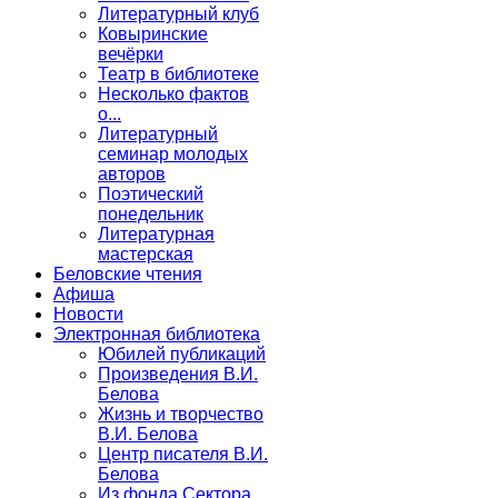
Литературный клуб
Ковыринские
вечёрки
Театр в библиотеке
Несколько фактов
о...
Литературный
семинар молодых
авторов
Поэтический
понедельник
Литературная
мастерская
Беловские чтения
Афиша
Новости
Электронная библиотека
Юбилей публикаций
Произведения В.И.
Белова
Жизнь и творчество
В.И. Белова
Центр писателя В.И.
Белова
Из фонда Сектора