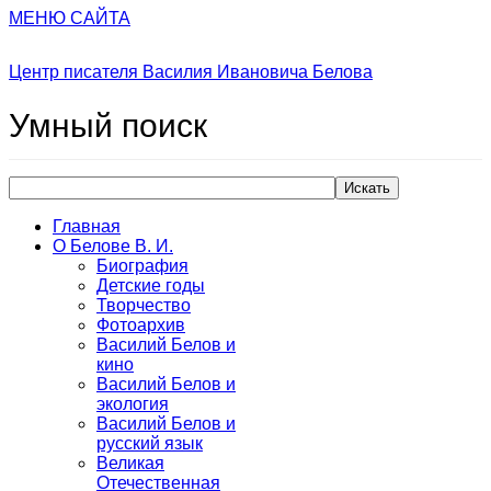
МЕНЮ САЙТА
Центр писателя Василия Ивановича Белова
Умный
поиск
Искать
Главная
О Белове В. И.
Биография
Детские годы
Творчество
Фотоархив
Василий Белов и
кино
Василий Белов и
экология
Василий Белов и
русский язык
Великая
Отечественная