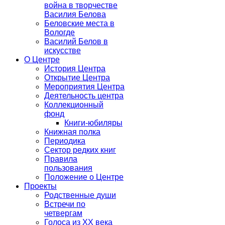
война в творчестве
Василия Белова
Беловские места в
Вологде
Василий Белов в
искусстве
О Центре
История Центра
Открытие Центра
Мероприятия Центра
Деятельность центра
Коллекционный
фонд
Книги-юбиляры
Книжная полка
Периодика
Сектор редких книг
Правила
пользования
Положение о Центре
Проекты
Родственные души
Встречи по
четвергам
Голоса из ХХ века