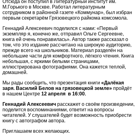
Отсюда он поступил в Литературный институт им.
М.Горького в Москве. Работал литературным
сотрудником в районной газете «Коммунар», был избран
первым секретарём Грязовецкого райкома комсомола.
Геннадий Алексеевич поделился с нами: «Первый
экземпляр я, конечно же, отправил Ольге Сергеевне,
книга ей очень понравилась». Автор также рассказал о
том, что это издание рассчитано на широкую аудиторию,
прежде всего на школьников. Материал разделён на
небольшие части для комфортного, лёгкого чтения. Книга
небольшая, с яркими белыми страницами,
иллюстрирована фотографиями. Она кажется теплой,
домашней.
Мы рады сообщить, что презентация книги
«Далёкая
заря. Василий Белов на грязовецкой земле»
пройдёт
в нашем Центре
12 апреля в 16:00.
Геннадий Алексеевич
расскажет о своём произведении,
поделится воспоминаниями, ответит на вопросы
читателей. У слушателей будет возможность приобрести
книгу с автографом автора.
Приглашаем всех желающих.