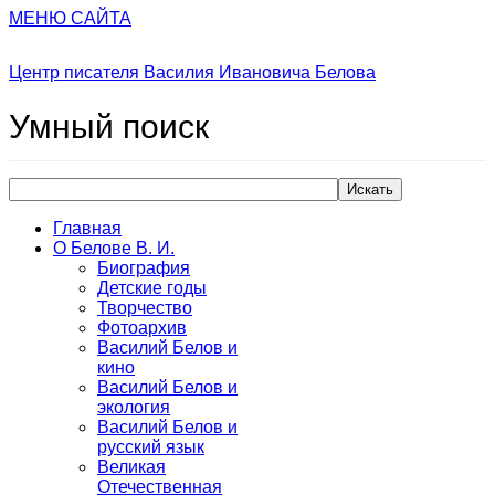
МЕНЮ САЙТА
Центр писателя Василия Ивановича Белова
Умный
поиск
Искать
Главная
О Белове В. И.
Биография
Детские годы
Творчество
Фотоархив
Василий Белов и
кино
Василий Белов и
экология
Василий Белов и
русский язык
Великая
Отечественная