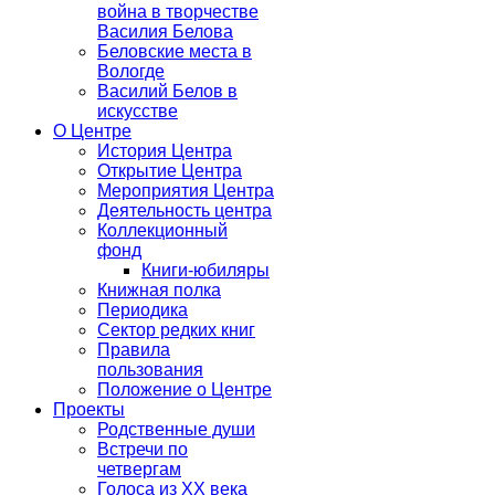
война в творчестве
Василия Белова
Беловские места в
Вологде
Василий Белов в
искусстве
О Центре
История Центра
Открытие Центра
Мероприятия Центра
Деятельность центра
Коллекционный
фонд
Книги-юбиляры
Книжная полка
Периодика
Сектор редких книг
Правила
пользования
Положение о Центре
Проекты
Родственные души
Встречи по
четвергам
Голоса из ХХ века