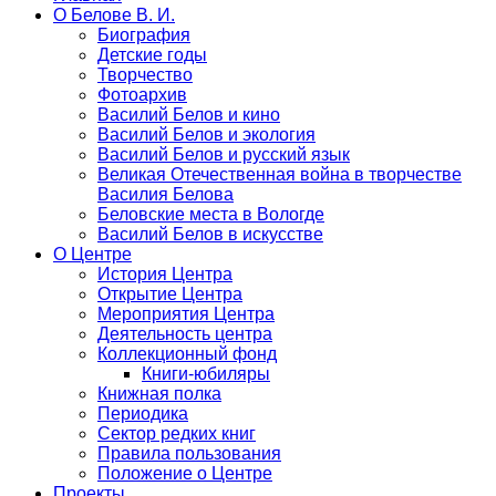
О Белове В. И.
Биография
Детские годы
Творчество
Фотоархив
Василий Белов и кино
Василий Белов и экология
Василий Белов и русский язык
Великая Отечественная война в творчестве
Василия Белова
Беловские места в Вологде
Василий Белов в искусстве
О Центре
История Центра
Открытие Центра
Мероприятия Центра
Деятельность центра
Коллекционный фонд
Книги-юбиляры
Книжная полка
Периодика
Сектор редких книг
Правила пользования
Положение о Центре
Проекты