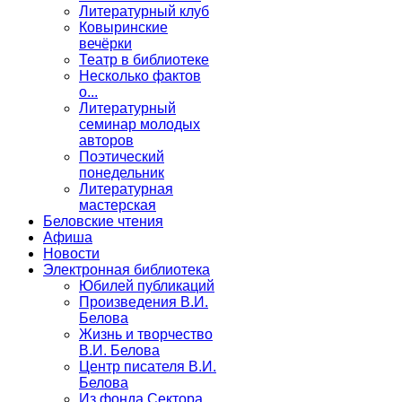
Литературный клуб
Ковыринские
вечёрки
Театр в библиотеке
Несколько фактов
о...
Литературный
семинар молодых
авторов
Поэтический
понедельник
Литературная
мастерская
Беловские чтения
Афиша
Новости
Электронная библиотека
Юбилей публикаций
Произведения В.И.
Белова
Жизнь и творчество
В.И. Белова
Центр писателя В.И.
Белова
Из фонда Сектора