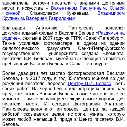
запечатлены встречи писателя с видными деятелями
науки и искусства –
Валентином Распутиным
,
Ольгой
Фокиной
, Станиславом Куняевым,
Владимиром
Крупиным
,
Валерием Гаврилиным
.
Благодаря Анатолию Пантелееву появился
документальный фильм о Василии Белове
«Раздумья на
родине»
, снятый в 2007 году на ГТРК «Санкт-Петербург».
Также усилиями фотомастера в одном из зданий
филологического факультета Санкт-Петербургского
государственного университета создана «Комната
писателя В.И. Белова» - музейная экспозиция в память о
пребывании Василия Белова в Санкт-Петербурге.
Более двадцати лет мастер фотографировал Василия
Белова, и в 2017 году, в год 85-летнего юбилея со дня
рождения писателя, передал
Центру В.И. Белова
часть
своих работ. На чёрно-белых иллюстрациях перед нам
предстаёт жизнь Василия Белова, самые интересные её
моменты, самые выдающиеся люди, самые дорогие для
писателя места. И сегодня фотографии Анатолия
Пантелеева дополняют интерьеры Центра, за каждой
работой скрывается целая история, узнать которую
может любой желающий, придя в Центр писателя В.И.
Белова.