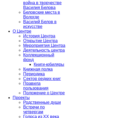
война в творчестве
Василия Белова
Беловские места в
Вологде
Василий Белов в
искусстве
О Центре
История Центра
Открытие Центра
Мероприятия Центра
Деятельность центра
Коллекционный
фонд
Книги-юбиляры
Книжная полка
Периодика
Сектор редких книг
Правила
пользования
Положение о Центре
Проекты
Родственные души
Встречи по
четвергам
Голоса из ХХ века