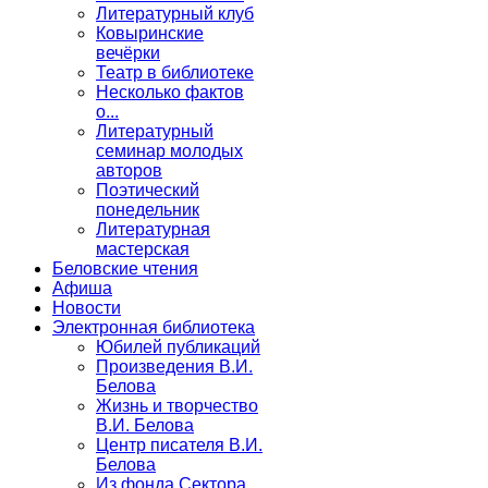
Литературный клуб
Ковыринские
вечёрки
Театр в библиотеке
Несколько фактов
о...
Литературный
семинар молодых
авторов
Поэтический
понедельник
Литературная
мастерская
Беловские чтения
Афиша
Новости
Электронная библиотека
Юбилей публикаций
Произведения В.И.
Белова
Жизнь и творчество
В.И. Белова
Центр писателя В.И.
Белова
Из фонда Сектора