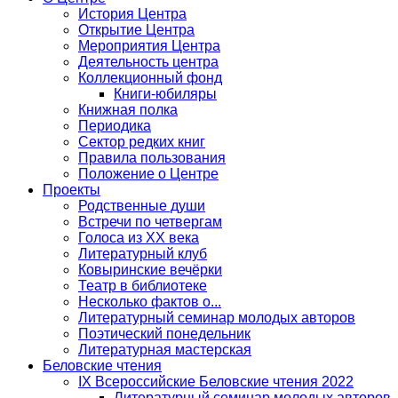
История Центра
Открытие Центра
Мероприятия Центра
Деятельность центра
Коллекционный фонд
Книги-юбиляры
Книжная полка
Периодика
Сектор редких книг
Правила пользования
Положение о Центре
Проекты
Родственные души
Встречи по четвергам
Голоса из ХХ века
Литературный клуб
Ковыринские вечёрки
Театр в библиотеке
Несколько фактов о...
Литературный семинар молодых авторов
Поэтический понедельник
Литературная мастерская
Беловские чтения
IX Всероссийские Беловские чтения 2022
Литературный семинар молодых авторов