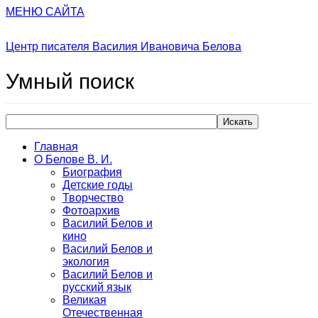
МЕНЮ САЙТА
Центр писателя Василия Ивановича Белова
Умный
поиск
Искать
Главная
О Белове В. И.
Биография
Детские годы
Творчество
Фотоархив
Василий Белов и
кино
Василий Белов и
экология
Василий Белов и
русский язык
Великая
Отечественная