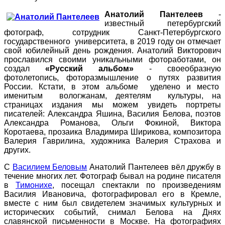
Анатолий Пантелеев
-
известный петербургский
фотограф, сотрудник Санкт-Петербургского
государственного университета, в 2019 году он отмечает
свой юбилейный день рождения. Анатолий Викторович
прославился своими уникальными фотоработами, он
создал
«Русский альбом»
- своеобразную
фотолетопись, фоторазмышление о путях развития
России. Кстати, в этом альбоме уделено и место
именитым вологжанам, деятелям культуры, на
страницах издания мы можем увидеть портреты
писателей: Александра Яшина, Василия Белова, поэтов
Александра Романова, Ольги Фокиной, Виктора
Коротаева, прозаика Владимира Ширикова, композитора
Валерия Гаврилина, художника Валерия Страхова и
других.
С
Василием Беловым
Анатолий Пантелеев вёл дружбу в
течение многих лет. Фотограф бывал на родине писателя
в
Тимонихе
, посещал спектакли по произведениям
Василия Ивановича, фотографировал его в Кремле,
вместе с ним был свидетелем значимых культурных и
исторических событий, снимал Белова на Днях
славянской письменности в Москве. На фотографиях