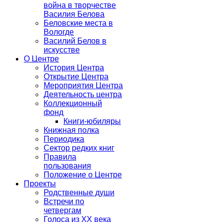
война в творчестве
Василия Белова
Беловские места в
Вологде
Василий Белов в
искусстве
О Центре
История Центра
Открытие Центра
Мероприятия Центра
Деятельность центра
Коллекционный
фонд
Книги-юбиляры
Книжная полка
Периодика
Сектор редких книг
Правила
пользования
Положение о Центре
Проекты
Родственные души
Встречи по
четвергам
Голоса из ХХ века