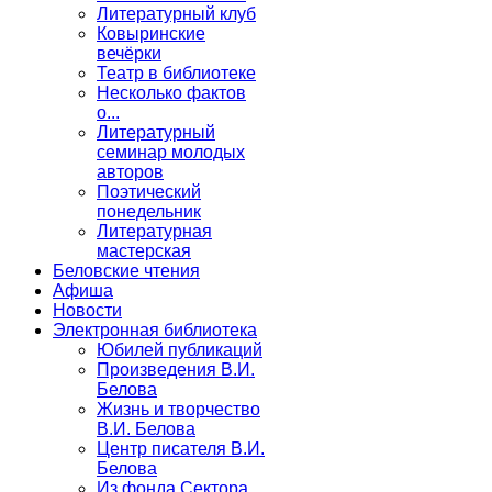
Литературный клуб
Ковыринские
вечёрки
Театр в библиотеке
Несколько фактов
о...
Литературный
семинар молодых
авторов
Поэтический
понедельник
Литературная
мастерская
Беловские чтения
Афиша
Новости
Электронная библиотека
Юбилей публикаций
Произведения В.И.
Белова
Жизнь и творчество
В.И. Белова
Центр писателя В.И.
Белова
Из фонда Сектора