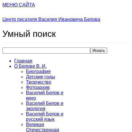
МЕНЮ САЙТА
Центр писателя Василия Ивановича Белова
Умный
поиск
Искать
Главная
О Белове В. И.
Биография
Детские годы
Творчество
Фотоархив
Василий Белов и
кино
Василий Белов и
экология
Василий Белов и
русский язык
Великая
Отечественная