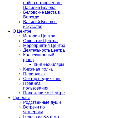
война в творчестве
Василия Белова
Беловские места в
Вологде
Василий Белов в
искусстве
О Центре
История Центра
Открытие Центра
Мероприятия Центра
Деятельность центра
Коллекционный
фонд
Книги-юбиляры
Книжная полка
Периодика
Сектор редких книг
Правила
пользования
Положение о Центре
Проекты
Родственные души
Встречи по
четвергам
Голоса из ХХ века