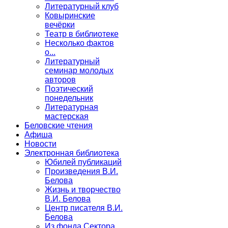
Литературный клуб
Ковыринские
вечёрки
Театр в библиотеке
Несколько фактов
о...
Литературный
семинар молодых
авторов
Поэтический
понедельник
Литературная
мастерская
Беловские чтения
Афиша
Новости
Электронная библиотека
Юбилей публикаций
Произведения В.И.
Белова
Жизнь и творчество
В.И. Белова
Центр писателя В.И.
Белова
Из фонда Сектора