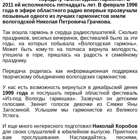
2011 ей исполнилось пятнадцать лет. В феврале 1996
года в эфире областного радио впервые прозвучали
позывные одного из лучших гармонистов земли
вологодской Николая Петровича Грачкова.
Так вошла гармонь в сердца радиослушателей. Сколько
праздников, веселых вечеринок, фестивалей было за эти
годы, на которых побывала «Вологодская гармонь».
Может быть кому-то на полчаса вернула молодость,
утешила в горе, пришлась на радость к семейному
празднику.
Передача родилась как информационная поддержка
творческому объединению вологодских гармонистов.
У нас есть возможность вернуться в декабрьский денек
1999
года
и послушать первый областной фестиваль
«Из-под Вологды гармошка». Зазвучал он детскими
голосами. Звенит голосок девочки из Сямжи Яны
Загоскиной. Услышим мы гармонистов из Великого
Устюга.
И еще много интересного подготовил
Николай Коробов
для своих слушателей в юбилейном выпуске. Приятного
вам прослушивания. Наслаждайтесь песнями,