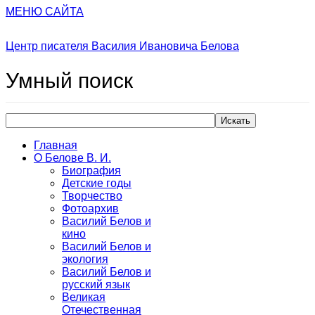
МЕНЮ САЙТА
Центр писателя Василия Ивановича Белова
Умный
поиск
Искать
Главная
О Белове В. И.
Биография
Детские годы
Творчество
Фотоархив
Василий Белов и
кино
Василий Белов и
экология
Василий Белов и
русский язык
Великая
Отечественная