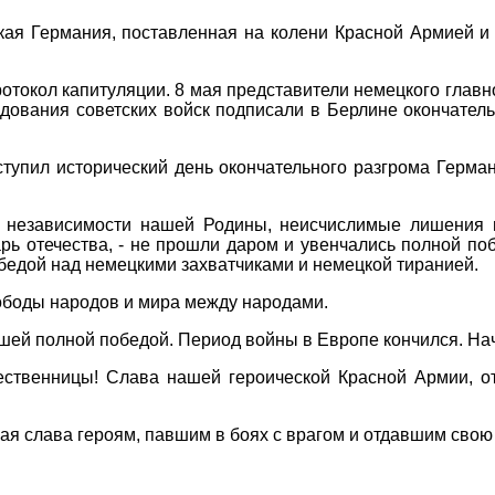
кая Германия, поставленная на колени Красной Армией и
отокол капитуляции. 8 мая представители немецкого глав
ования советских войск подписали в Берлине окончательн
тупил исторический день окончательного разгрома Герма
 независимости нашей Родины, неисчислимые лишения 
рь отечества, - не прошли даром и увенчались полной по
бедой над немецкими захватчиками и немецкой тиранией.
ободы народов и мира между народами.
ей полной победой. Период войны в Европе кончился. Нач
чественницы! Слава нашей героической Красной Армии,
я слава героям, павшим в боях с врагом и отдавшим свою 