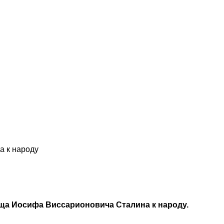
а к народу
а Иосифа Виссарионовича Сталина к народу.