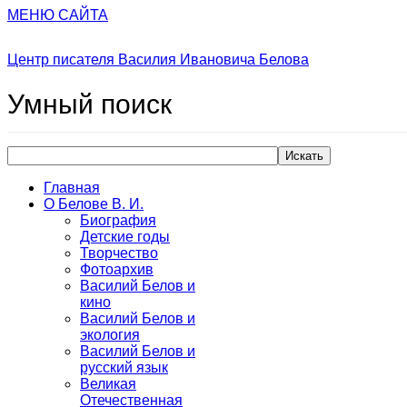
МЕНЮ САЙТА
Центр писателя Василия Ивановича Белова
Умный
поиск
Искать
Главная
О Белове В. И.
Биография
Детские годы
Творчество
Фотоархив
Василий Белов и
кино
Василий Белов и
экология
Василий Белов и
русский язык
Великая
Отечественная