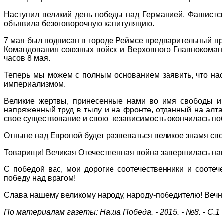
Наступил великий день победы над Германией. Фашистс
объявила безоговорочную капитуляцию.
7 мая был подписан в городе Реймсе предварительный пр
Командования союзных войск и Верховного Главнокоманд
часов 8 мая.
Теперь мы можем с полным основанием заявить, что нас
империализмом.
Великие жертвы, принесенные нами во имя свободы и
напряженный труд в тылу и на фронте, отданный на алта
свое существование и свою независимость окончилась по
Отныне над Европой будет развеваться великое знамя св
Товарищи! Великая Отечественная война завершилась наш
С победой вас, мои дорогие соотечественники и сооте
победу над врагом!
Слава нашему великому народу, народу-победителю! Вечна
По материалам газеты: Наша Победа. - 2015. - №8. - С.1