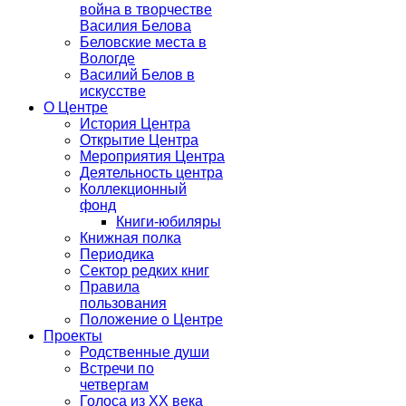
война в творчестве
Василия Белова
Беловские места в
Вологде
Василий Белов в
искусстве
О Центре
История Центра
Открытие Центра
Мероприятия Центра
Деятельность центра
Коллекционный
фонд
Книги-юбиляры
Книжная полка
Периодика
Сектор редких книг
Правила
пользования
Положение о Центре
Проекты
Родственные души
Встречи по
четвергам
Голоса из ХХ века