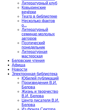
Литературный клуб
Ковыринские
вечёрки
Театр в библиотеке
Несколько фактов
о...
Литературный
семинар молодых
авторов
Поэтический
понедельник
Литературная
мастерская
Беловские чтения
Афиша
Новости
Электронная библиотека
Юбилей публикаций
Произведения В.И.
Белова
Жизнь и творчество
В.И. Белова
Центр писателя В.И.
Белова
Из фонда Сектора