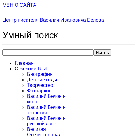
МЕНЮ САЙТА
Центр писателя Василия Ивановича Белова
Умный
поиск
Искать
Главная
О Белове В. И.
Биография
Детские годы
Творчество
Фотоархив
Василий Белов и
кино
Василий Белов и
экология
Василий Белов и
русский язык
Великая
Отечественная