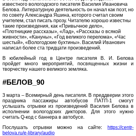
известного вологодского писателя Василия Ивановича
Белова. Литературную деятельность он начал как поэт, но
по совету Александра Яшина, которого считал своим
учителем, стал писать прозу. Читателю хорошо известны
такие произведения, как «Привычное дело»,
«Плотницкие рассказы», «Лад», «Рассказы о всякой
живности», «Кануны», «Год великого перелома», «Час
шестый», «Вологодские бухтины». Василий Иванович
написал более ста тридцати произведений.
В юбилейный год в Центре писателя В. И. Белова
пройдет много мероприятий, посвященных жизни и
творчеству нашего великого земляка.
#БЕЛОВ_90
3 марта – Всемирный день писателя. В преддверии этого
праздника пассажиры автобусов ПАТП-1 смогут
услышать отрывки из произведений Василия Белова в
исполнении вологодских дикторов. Для этого нужно
считать Q-код с баннера в автобусе.
Послушать отрывки можно на сайте:
https://centr-
belova.ru/e-library/audio