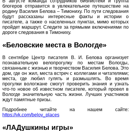
В августе команда сотрудников библиотеки и группа
блогеров отправится в увлекательное путешествие на
родину Василия Белова – Тимониху. По пути следования
будут рассказаны интересные факты и истории о
писателе, а также о населенных пунктах, мимо которых
пройдет маршрут. Следите за прямыми включениями по
дороге следования в Тимониху.
«Беловские места в Вологде»
В сентябре Центр писателя В. И. Белова организует
познавательную велопрогулку по местам Вологды,
связанным с жизнью и творчеством Василия Белова. Это
дом, где он жил, места встреч с коллегами и читателями;
места, где любил гулять и размышлять. Во время
прогулки вологжане смогут проверить знания и узнать
что-то новое об известном писателе, который провел в
Вологде значительную часть жизни. Лучших участников
ждут памятные призы.
Подробнее читайте на нашем сайте:
https://vk.com/belov_places
«ЛАДушкины игры»