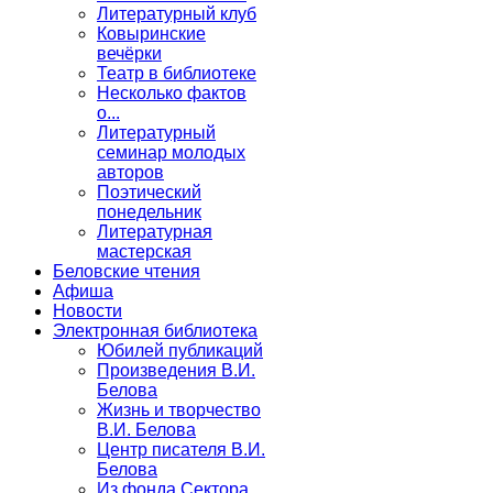
Литературный клуб
Ковыринские
вечёрки
Театр в библиотеке
Несколько фактов
о...
Литературный
семинар молодых
авторов
Поэтический
понедельник
Литературная
мастерская
Беловские чтения
Афиша
Новости
Электронная библиотека
Юбилей публикаций
Произведения В.И.
Белова
Жизнь и творчество
В.И. Белова
Центр писателя В.И.
Белова
Из фонда Сектора