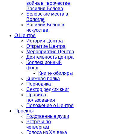
война в творчестве
Василия Белова
Беловские места в
Вологде
Василий Белов в
искусстве
О Центре
История Центра
Открытие Центра
Мероприятия Центра
Деятельность центра
Коллекционный
фонд
Книги-юбиляры
Книжная полка
Периодика
Сектор редких книг
Правила
пользования
Положение о Центре
Проекты
Родственные души
Встречи по
четвергам
Голоса из ХХ века