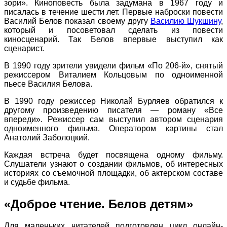
зори». Киноповесть была задумана в 1967 году и
писалась в течение шести лет. Первые наброски повести
Василий Белов показал своему другу
Василию Шукшину
,
который и посоветовал сделать из повести
киносценарий. Так Белов впервые выступил как
сценарист.
В 1990 году зрители увидели фильм «По 206-й», снятый
режиссером Виталием Кольцовым по одноименной
пьесе Василия Белова.
В 1990 году режиссер Николай Бурляев обратился к
другому произведению писателя — роману «Все
впереди». Режиссер сам выступил автором сценария
одноименного фильма. Оператором картины стал
Анатолий Заболоцкий.
Каждая встреча будет посвящена одному фильму.
Слушатели узнают о создании фильмов, об интересных
историях со съемочной площадки, об актерском составе
и судьбе фильма.
«Доброе чтение. Белов детям»
Для маленьких читателей подготовлен цикл онлайн-