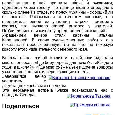
нераспашная, к ней пришиты шапка и рукавички,
одевается через голову, По панице можно определить
сколько оленей в стаде, по поясу мужчины - хороший ли
он охотник. Рассказывая о женском костюме, она
предложила одной из участниц встречи примерить
костюм, это вызвало живой интерес у зрителей.
ПоУдивлялись они качеству представленных изделий.
Украшением вечера стали картины Татьяны
Корепановой. В своих художественных работах она
показывает необыкновенную, ни на что не похожую
красоту этого удивительного северного края.
Встреча нашла живой отклик у гостей: они задавали
много вопросов: «Где берут дрова для печек?», «Как дети
ходят в школу?», «Где моются?» на эти и другие вопросы
у мастериц нашлись исчерпывающие ответы.
Завершился вечер
чаепитием с
дегустацией колбасы из оленины.
Эта необычная встреча ближе познакомила нас с
народом Севера.
Поделиться