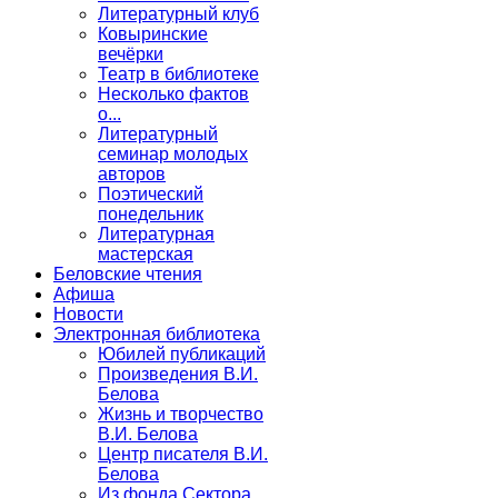
Литературный клуб
Ковыринские
вечёрки
Театр в библиотеке
Несколько фактов
о...
Литературный
семинар молодых
авторов
Поэтический
понедельник
Литературная
мастерская
Беловские чтения
Афиша
Новости
Электронная библиотека
Юбилей публикаций
Произведения В.И.
Белова
Жизнь и творчество
В.И. Белова
Центр писателя В.И.
Белова
Из фонда Сектора