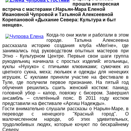
прошла интересная
встреча с мастерами г.Нарьян-Мара Еленой
Ивановной Чупровой и Татьяной Алексеевной
Корепановой «Дыхание Севера: Культура и быт
ненцев».
Когда-то они жили и работали в этом
городе. Татьяна Алексеевна
рассказала историю создания клуба «Мел'не», где
занимались под руководством опытных мастеров при
Этно - Культурном Центре. Первые свои шаги группа
рукодельниц начинала с простых изделий: игольницы,
куклы «Нухуко» с птичьими клювиками; сумочкек из
цветного сукна, меха; люлькек и одежды для ненецких
игрушек. С куклами приняли участие на фестивале в
Туле, где получили первое признание. На пятый год
обучения решились сшить женский костюм: паницу,
головной убор – капор, повязку с бисером. Завершил
ансамбль – сплетённый пояс. В 2011 году костюм
представили на фестивале «Аргиш Надежды».
Гости внимательно слушали рассказы о Нарьян-Маре, в
переводе с ненецкого "Красный город". О
малочисленном народе, об этих удивительных,
трудолюбивых людях, которые кочуют по бескрайнему
Северу.