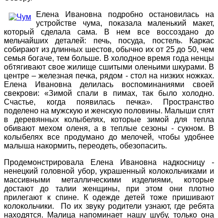
Елена Ивановна подробно остановилась на
устройстве чума, показала маленький макет,
который сделала сама. В нем все воссоздано до
мельчайших деталей: печь, посуда, постель. Каркас
собирают из длинных шестов, обычно их от 25 до 50, чем
семья богаче, тем больше. В холодное время года ненцы
обтягивают свое жилище сшитыми оленьими шкурами. В
центре – железная печка, рядом - стол на низких ножках.
Елена Ивановна делилась воспоминаниями своей
свекрови: «Зимой спали в пимах, так было холодно.
Счастье, когда появилась печка». Пространство
поделено на мужскую и женскую половины. Малыши спят
в деревянных колыбелях, которые зимой для тепла
обивают мехом оленя, а в теплые сезоны - сукном. В
колыбелях все продумано до мелочей, чтобы удобнее
малыша накормить, переодеть, обезопасить.
Продемонстрировала Елена Ивановна надкосницу -
ненецкий головной убор, украшенный колокольчиками и
массивными металлическими изделиями, которые
достают до талии женщины, при этом они плотно
прилегают к спине. К одежде детей тоже пришивают
колокольчики. По их звуку родители узнают, где ребята
находятся. Малица напоминает нашу шубу, только она