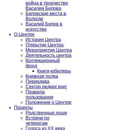
война в творчестве
Василия Белова
Беловские места в
Вологде
Василий Белов в
искусстве
О Центре
История Центра
Открытие Центра
Мероприятия Центра
Деятельность центра
Коллекционный
фонд
Книги-юбиляры
Книжная полка
Периодика
Сектор редких книг
Правила
пользования
Положение о Центре
Проекты
Родственные души
Встречи по
четвергам
Голоса из ХХ века