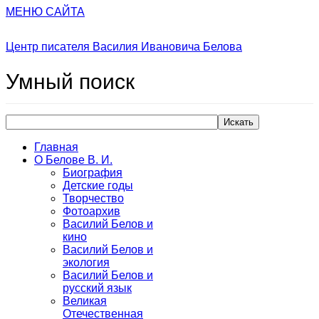
МЕНЮ САЙТА
Центр писателя Василия Ивановича Белова
Умный
поиск
Искать
Главная
О Белове В. И.
Биография
Детские годы
Творчество
Фотоархив
Василий Белов и
кино
Василий Белов и
экология
Василий Белов и
русский язык
Великая
Отечественная