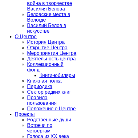
война в творчестве
Василия Белова
Беловские места в
Вологде
Василий Белов в
искусстве
О Центре
История Центра
Открытие Центра
Мероприятия Центра
Деятельность центра
Коллекционный
фонд
Книги-юбиляры
Книжная полка
Периодика
Сектор редких книг
Правила
пользования
Положение о Центре
Проекты
Родственные души
Встречи по
четвергам
Голоса из ХХ века