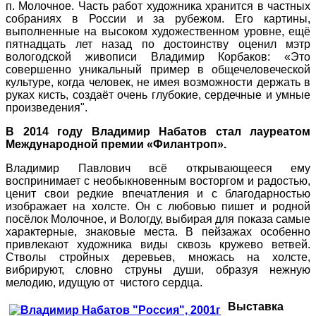
п. Молочное. Часть работ художника хранится в частных
собраниях в России и за рубежом. Его картины,
выполненные на высоком художественном уровне, ещё
пятнадцать лет назад по достоинству оценил мэтр
вологодской живописи Владимир Корбаков: «Это
совершенно уникальный пример в общечеловеческой
культуре, когда человек, не имея возможности держать в
руках кисть, создаёт очень глубокие, сердечные и умные
произведения".
В 2014 году Владимир Набатов стал лауреатом
Международной премии «Филантроп».
Владимир Павлович всё открывающееся ему
воспринимает с необыкновенным восторгом и радостью,
ценит свои редкие впечатления и с благодарностью
изображает на холсте. Он с любовью пишет и родной
посёлок Молочное, и Вологду, выбирая для показа самые
характерные, знаковые места. В пейзажах особенно
привлекают художника виды сквозь кружево ветвей.
Стволы стройных деревьев, множась на холсте,
вибрируют, словно струны души, образуя нежную
мелодию, идущую от чистого сердца.
Выставка