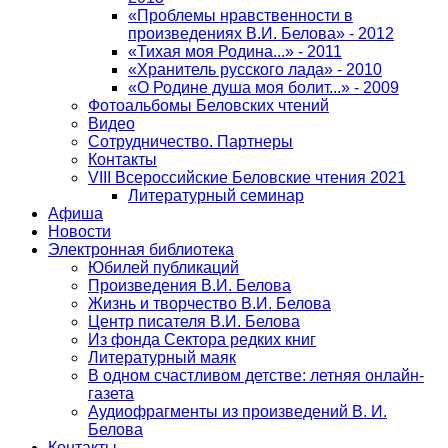
«Проблемы нравственности в
произведениях В.И. Белова» - 2012
«Тихая моя Родина...» - 2011
«Хранитель русского лада» - 2010
«О Родине душа моя болит...» - 2009
Фотоальбомы Беловских чтений
Видео
Сотрудничество. Партнеры
Контакты
VIII Всероссийские Беловские чтения 2021
Литературный семинар
Афиша
Новости
Электронная библиотека
Юбилей публикаций
Произведения В.И. Белова
Жизнь и творчество В.И. Белова
Центр писателя В.И. Белова
Из фонда Сектора редких книг
Литературный маяк
В одном счастливом детстве: летняя онлайн-
газета
Аудиофрагменты из произведений В. И.
Белова
Контакты