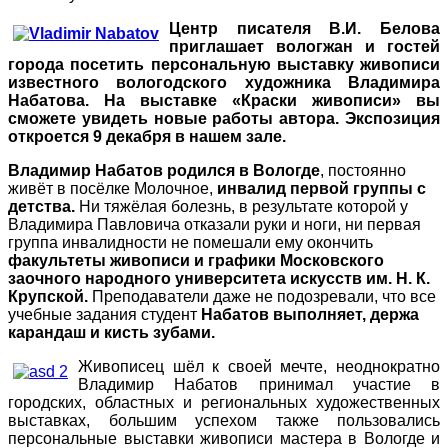
Центр
писателя В.И.
Белова
приглашает вологжан и гостей
города посетить персональную выставку живописи
известного вологодского художника Владимира
Набатова.
На в
ыставк
е
«Краски живописи»
вы
сможете увидеть новые работы автора. Экспозиция
откроется
9
декабря
в нашем зале.
Владимир Набатов родился в Вологде
, постоянно
живёт в посёлке Молочное,
инвалид первой группы с
детства.
Ни тяжёлая болезнь, в результате которой у
Владимира Павловича отказали руки и ноги, ни первая
группа инвалидности не помешали ему окончить
факультеты живописи и графики Московского
заочного народного университета искусств им. Н. К.
Крупской.
Преподаватели даже не подозревали, что все
учебные задания студент
Набатов выполняет, держа
карандаш и кисть зубами.
Живописец шёл к своей мечте, неоднократно
Владимир Набатов принимал участие в
городских, областных и региональных художественных
выставках, большим успехом также пользовались
персональные выставки живописи мастера в Вологде и