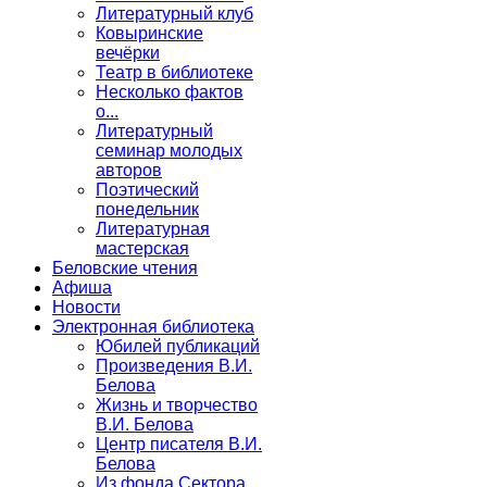
Литературный клуб
Ковыринские
вечёрки
Театр в библиотеке
Несколько фактов
о...
Литературный
семинар молодых
авторов
Поэтический
понедельник
Литературная
мастерская
Беловские чтения
Афиша
Новости
Электронная библиотека
Юбилей публикаций
Произведения В.И.
Белова
Жизнь и творчество
В.И. Белова
Центр писателя В.И.
Белова
Из фонда Сектора