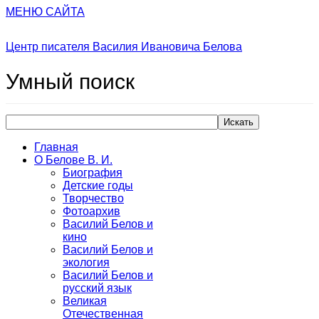
МЕНЮ САЙТА
Центр писателя Василия Ивановича Белова
Умный
поиск
Искать
Главная
О Белове В. И.
Биография
Детские годы
Творчество
Фотоархив
Василий Белов и
кино
Василий Белов и
экология
Василий Белов и
русский язык
Великая
Отечественная