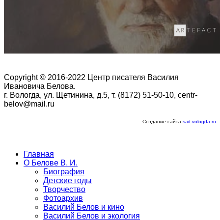
Copyright © 2016-2022 Центр писателя Василия
Ивановича Белова.
г. Вологда, ул. Щетинина, д.5, т. (8172) 51-50-10, centr-
belov@mail.ru
Создание сайта
sait-vologda.ru
Главная
О Белове В. И.
Биография
Детские годы
Творчество
Фотоархив
Василий Белов и кино
Василий Белов и экология