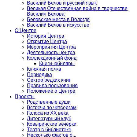
Василий Белов и русский язык
Великая Отечественная война в творчестве
Василия Белова
Беловские места в Вологде
Василий Белов в искусстве
О Центре
История Центра
Открытие Центра
Мероприятия Центра
Деятельность центра
Коллекционный фонд
Книги-юбиляры
Книжная полка
Периодика
Сектор редких книг
Правила пользования
Положение о Центре
Проекты
Родственные души
Встречи по четвергам
Голоса из ХХ века
Литературный клуб
Ковыринские вечёрки
Театр в библиотеке
Несколько фактов о...