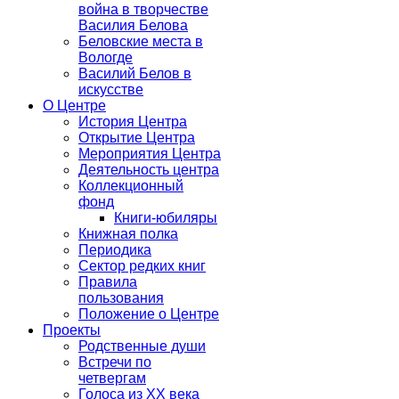
война в творчестве
Василия Белова
Беловские места в
Вологде
Василий Белов в
искусстве
О Центре
История Центра
Открытие Центра
Мероприятия Центра
Деятельность центра
Коллекционный
фонд
Книги-юбиляры
Книжная полка
Периодика
Сектор редких книг
Правила
пользования
Положение о Центре
Проекты
Родственные души
Встречи по
четвергам
Голоса из ХХ века