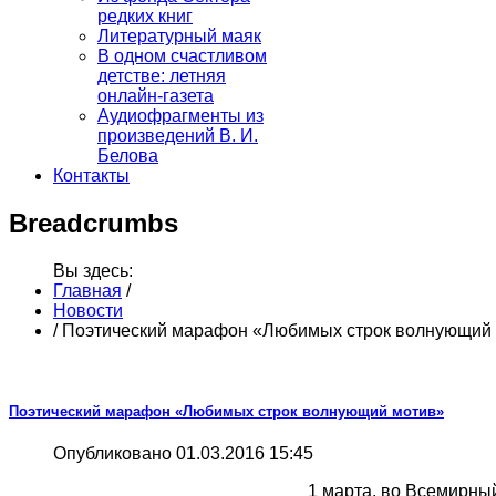
редких книг
Литературный маяк
В одном счастливом
детстве: летняя
онлайн-газета
Аудиофрагменты из
произведений В. И.
Белова
Контакты
Breadcrumbs
Вы здесь:
Главная
/
Новости
/
Поэтический марафон «Любимых строк волнующий
Поэтический марафон «Любимых строк волнующий мотив»
Опубликовано 01.03.2016 15:45
1 марта, во Всемирный