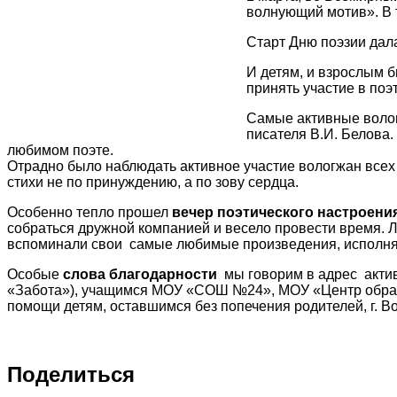
волнующий мотив». В 
Старт Дню поэзии да
И детям, и взрослым б
принять участие в поэ
Самые активные воло
писателя В.И. Белова.
любимом поэте.
Отрадно было наблюдать активное участие вологжан всех 
стихи не по принуждению, а по зову сердца.
Особенно тепло прошел
вечер поэтического настроен
собраться дружной компанией и весело провести время. 
вспоминали свои самые любимые произведения, исполнял
Особые
слова благодарности
мы говорим в адрес актив
«Забота»), учащимся МОУ «СОШ №24», МОУ «Центр обра
помощи детям, оставшимся без попечения родителей, г. В
Поделиться