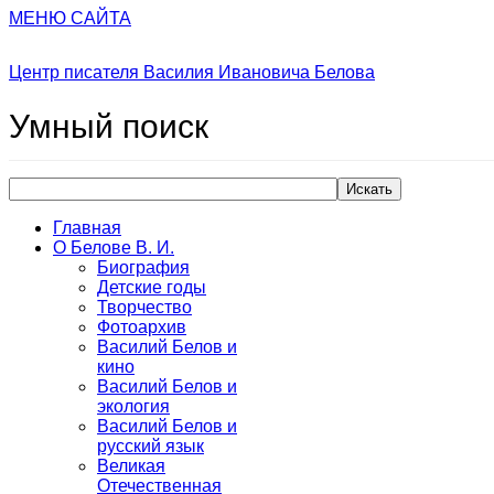
МЕНЮ САЙТА
Центр писателя Василия Ивановича Белова
Умный
поиск
Искать
Главная
О Белове В. И.
Биография
Детские годы
Творчество
Фотоархив
Василий Белов и
кино
Василий Белов и
экология
Василий Белов и
русский язык
Великая
Отечественная