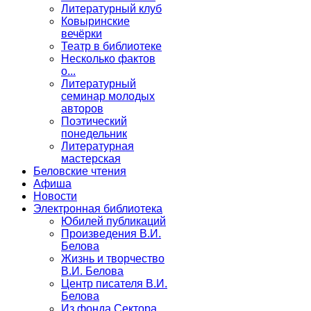
Литературный клуб
Ковыринские
вечёрки
Театр в библиотеке
Несколько фактов
о...
Литературный
семинар молодых
авторов
Поэтический
понедельник
Литературная
мастерская
Беловские чтения
Афиша
Новости
Электронная библиотека
Юбилей публикаций
Произведения В.И.
Белова
Жизнь и творчество
В.И. Белова
Центр писателя В.И.
Белова
Из фонда Сектора