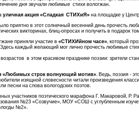
течение дня звучали любимые стихи вологжан.
ла
уличная акция «Сладкая СТИХиЯ»
на площадке у Цент
ыло приятно в этот солнечный весенний день прочесть люб
тических викторинах, блиц-опросах и получить в подарок том
гжане приняли участие в
«СТИХИйном часе»
, который пр
 Здесь каждый желающий мог лично прочесть любимые стихи
возрастов в этом красивом празднике поэзии: зрители ста
ия «Любимых строк волнующий мотив»
. Ведь, поэзия - э
Любители изящной словесности читали произведения класс
и песни на слова вологодских поэтов.
ных участников поэтического марафона Г. Макаровой, Р. Р
зования №23 «Созвучие», МОУ «СОШ с углубленным изуче
ологды №2».