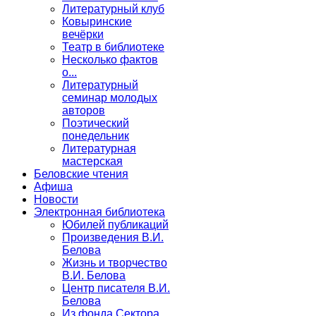
Литературный клуб
Ковыринские
вечёрки
Театр в библиотеке
Несколько фактов
о...
Литературный
семинар молодых
авторов
Поэтический
понедельник
Литературная
мастерская
Беловские чтения
Афиша
Новости
Электронная библиотека
Юбилей публикаций
Произведения В.И.
Белова
Жизнь и творчество
В.И. Белова
Центр писателя В.И.
Белова
Из фонда Сектора