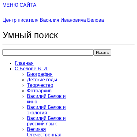
МЕНЮ САЙТА
Центр писателя Василия Ивановича Белова
Умный
поиск
Искать
Главная
О Белове В. И.
Биография
Детские годы
Творчество
Фотоархив
Василий Белов и
кино
Василий Белов и
экология
Василий Белов и
русский язык
Великая
Отечественная