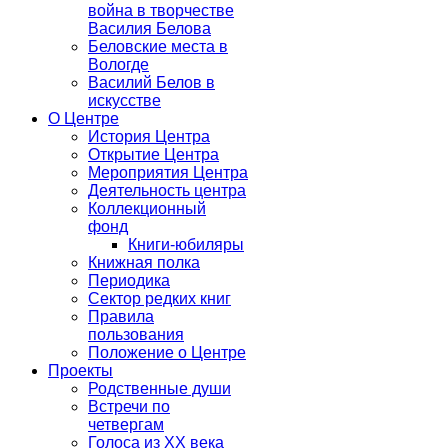
война в творчестве
Василия Белова
Беловские места в
Вологде
Василий Белов в
искусстве
О Центре
История Центра
Открытие Центра
Мероприятия Центра
Деятельность центра
Коллекционный
фонд
Книги-юбиляры
Книжная полка
Периодика
Сектор редких книг
Правила
пользования
Положение о Центре
Проекты
Родственные души
Встречи по
четвергам
Голоса из ХХ века