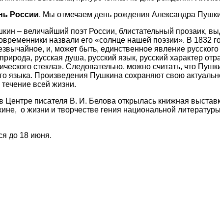
нь России
. Мы отмечаем день рождения Александра Пушкин
кин – величайший поэт России, блистательный прозаик, 
овременники назвали его «солнце нашей поэзии». В 1832 г
звычайное, и, может быть, единственное явление русского д
 природа, русская душа, русский язык, русский характер отр
ческого стекла». Следовательно, можно считать, что Пушки
го языка. Произведения Пушкина сохраняют свою актуально
 течение всей жизни.
в Центре писателя В. И. Белова открылась книжная выставк
кине, о жизни и творчестве гения национальной литературы
я до 18 июня.