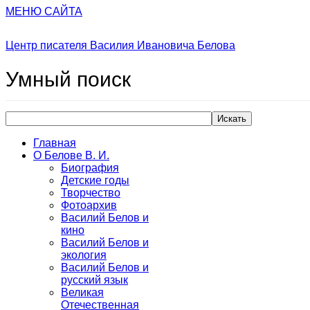
МЕНЮ САЙТА
Центр писателя Василия Ивановича Белова
Умный
поиск
Искать
Главная
О Белове В. И.
Биография
Детские годы
Творчество
Фотоархив
Василий Белов и
кино
Василий Белов и
экология
Василий Белов и
русский язык
Великая
Отечественная