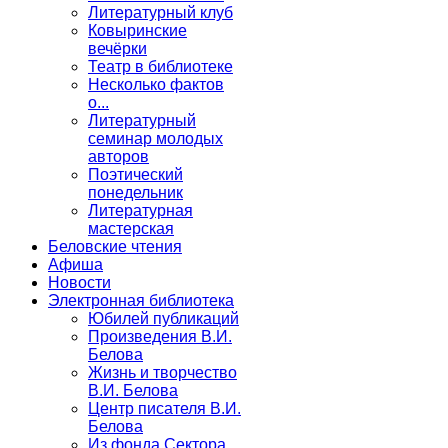
Литературный клуб
Ковыринские
вечёрки
Театр в библиотеке
Несколько фактов
о...
Литературный
семинар молодых
авторов
Поэтический
понедельник
Литературная
мастерская
Беловские чтения
Афиша
Новости
Электронная библиотека
Юбилей публикаций
Произведения В.И.
Белова
Жизнь и творчество
В.И. Белова
Центр писателя В.И.
Белова
Из фонда Сектора