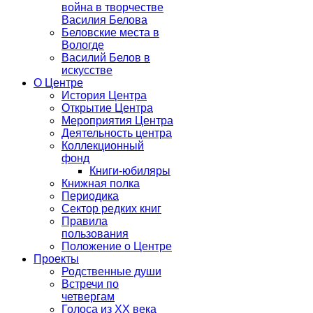
война в творчестве
Василия Белова
Беловские места в
Вологде
Василий Белов в
искусстве
О Центре
История Центра
Открытие Центра
Мероприятия Центра
Деятельность центра
Коллекционный
фонд
Книги-юбиляры
Книжная полка
Периодика
Сектор редких книг
Правила
пользования
Положение о Центре
Проекты
Родственные души
Встречи по
четвергам
Голоса из ХХ века