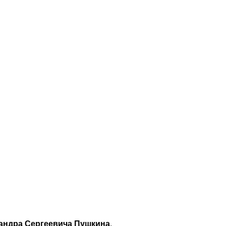
андра Сергеевича Пушкина
.