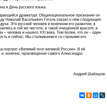
а и День русского языка.
выдающийся драматург. Общенациональное признание он
оду Николай Васильевич Гоголь сказал о нём следующее:
уха. Это русский человек в конечном его развитии, в
азились в той же чистоте, в такой очищенной красоте, в
н – человек и нашего XXI века.
Тем более, что он
–
один
сть и сейчас. Мы сталкиваемся со строками его
а-портрет «Великий поэт великой России». В её
 и, конечно, произведения самого Александра
Андрей Шабашов