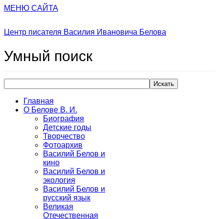
МЕНЮ САЙТА
Центр писателя Василия Ивановича Белова
Умный
поиск
Искать
Главная
О Белове В. И.
Биография
Детские годы
Творчество
Фотоархив
Василий Белов и
кино
Василий Белов и
экология
Василий Белов и
русский язык
Великая
Отечественная