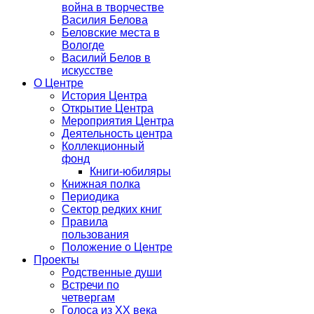
война в творчестве
Василия Белова
Беловские места в
Вологде
Василий Белов в
искусстве
О Центре
История Центра
Открытие Центра
Мероприятия Центра
Деятельность центра
Коллекционный
фонд
Книги-юбиляры
Книжная полка
Периодика
Сектор редких книг
Правила
пользования
Положение о Центре
Проекты
Родственные души
Встречи по
четвергам
Голоса из ХХ века