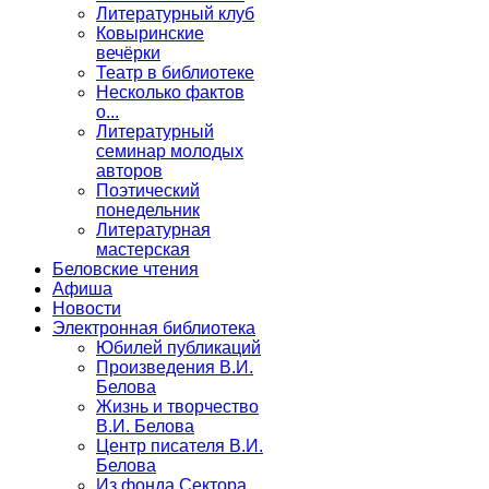
Литературный клуб
Ковыринские
вечёрки
Театр в библиотеке
Несколько фактов
о...
Литературный
семинар молодых
авторов
Поэтический
понедельник
Литературная
мастерская
Беловские чтения
Афиша
Новости
Электронная библиотека
Юбилей публикаций
Произведения В.И.
Белова
Жизнь и творчество
В.И. Белова
Центр писателя В.И.
Белова
Из фонда Сектора