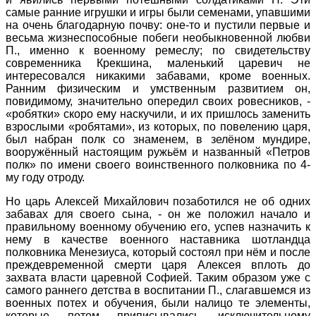
самые ранние игрушки и игры были семенами, упавшими
на очень благодарную почву: оне-то и пустили первые и
весьма жизнеспособные побеги необыкновенной любви
П., именно к военному ремеслу; по свидетельству
современника Крекшина, маленький царевич не
интересовался никакими забавами, кроме военных.
Ранним физическим и умственным развитием он,
повидимому, значительно опередил своих ровесников, -
«робятки» скоро ему наскучили, и их пришлось заменить
взрослыми «робятами», из которых, по повелению царя,
был набран полк со знаменем, в зелёном мундире,
вооружённый настоящим ружьём и названный «Петров
полк» по имени своего воинственного полковника по 4-
му году отроду.
Но царь Алексей Михайлович позаботился не об одних
забавах для своего сына, - он же положил начало и
правильному военному обучению его, успев назначить к
нему в качестве военного наставника шотландца
полковника Менезиуса, который состоял при нём и после
преждевременной смерти царя Алексея вплоть до
захвата власти царевной Софией. Таким образом уже с
самого раннего детства в воспитании П., слагавшемся из
военных потех и обучения, были налицо те элементы,
которые потом приписывались исключительному