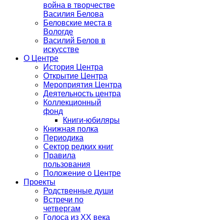
война в творчестве
Василия Белова
Беловские места в
Вологде
Василий Белов в
искусстве
О Центре
История Центра
Открытие Центра
Мероприятия Центра
Деятельность центра
Коллекционный
фонд
Книги-юбиляры
Книжная полка
Периодика
Сектор редких книг
Правила
пользования
Положение о Центре
Проекты
Родственные души
Встречи по
четвергам
Голоса из ХХ века