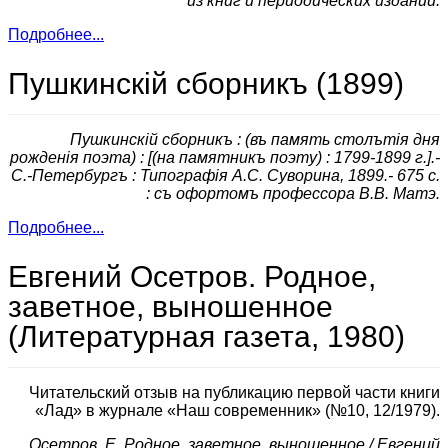
из книг и периодических изданий.
Подробнее...
Пушкинскiй сборникъ (1899)
Пушкинскiй сборникъ : (въ память столътiя дня
рожденiя поэта) : [(на памятникъ поэту) : 1799-1899 г.].-
С.-Петербургъ : Типографiя А.С. Суворина, 1899.- 675 с.
: съ офортомъ профессора В.В. Матэ.
Подробнее...
Евгений Осетров. Родное,
заветное, выношенное
(Литературная газета, 1980)
Читательский отзыв на публикацию первой части книги
«Лад» в журнале «Наш современник» (№10, 12/1979).
Осетров, Е. Родное, заветное, выношенное / Евгений