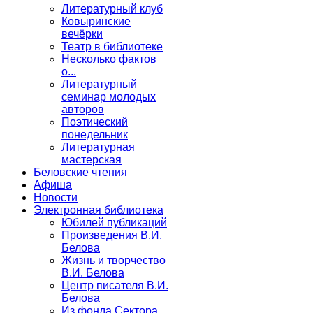
Литературный клуб
Ковыринские
вечёрки
Театр в библиотеке
Несколько фактов
о...
Литературный
семинар молодых
авторов
Поэтический
понедельник
Литературная
мастерская
Беловские чтения
Афиша
Новости
Электронная библиотека
Юбилей публикаций
Произведения В.И.
Белова
Жизнь и творчество
В.И. Белова
Центр писателя В.И.
Белова
Из фонда Сектора