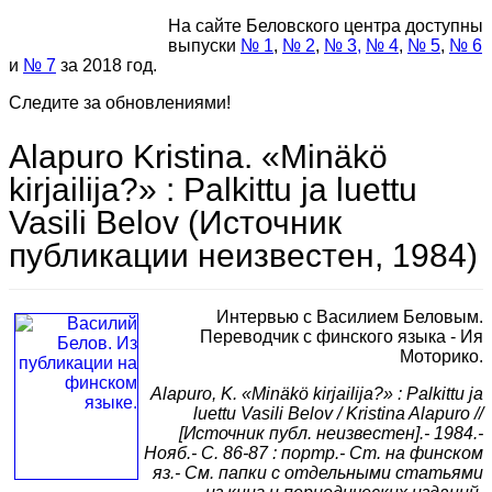
На сайте Беловского центра доступны
выпуски
№ 1
,
№ 2
,
№ 3,
№ 4
,
№ 5
,
№ 6
и
№ 7
за 2018 год.
Следите за обновлениями!
Alapuro Kristina. «Minäkӧ
kirjailija?» : Palkittu ja luettu
Vasili Belov (Источник
публикации неизвестен, 1984)
Интервью с Василием Беловым.
Переводчик с финского языка - Ия
Моторико.
Alapuro, K. «Minäkӧ kirjailija?» : Palkittu ja
luettu Vasili Belov / Kristina Alapuro //
[Источник публ. неизвестен].- 1984.-
Нояб.- С. 86-87 : портр.- Ст. на финском
яз.- См. папки с отдельными статьями