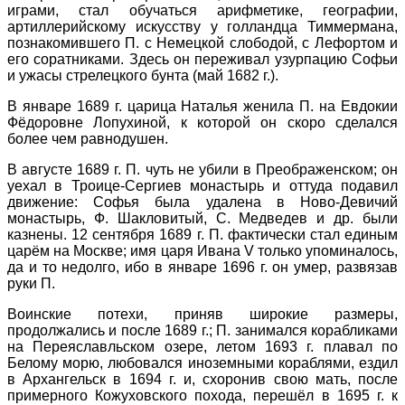
играми, стал обучаться арифметике, географии,
артиллерийскому искусству у голландца Тиммермана,
познакомившего П. с Немецкой слободой, с Лефортом и
его соратниками. Здесь он переживал узурпацию Софьи
и ужасы стрелецкого бунта (май 1682 г.).
В январе 1689 г. царица Наталья женила П. на Евдокии
Фёдоровне Лопухиной, к которой он скоро сделался
более чем равнодушен.
В августе 1689 г. П. чуть не убили в Преображенском; он
уехал в Троице-Сергиев монастырь и оттуда подавил
движение: Софья была удалена в Ново-Девичий
монастырь, Ф. Шакловитый, С. Медведев и др. были
казнены. 12 сентября 1689 г. П. фактически стал единым
царём на Москве; имя царя Ивана V только упоминалось,
да и то недолго, ибо в январе 1696 г. он умер, развязав
руки П.
Воинские потехи, приняв широкие размеры,
продолжались и после 1689 г.; П. занимался корабликами
на Переяславльском озере, летом 1693 г. плавал по
Белому морю, любовался иноземными кораблями, ездил
в Архангельск в 1694 г. и, схоронив свою мать, после
примерного Кожуховского похода, перешёл в 1695 г. к