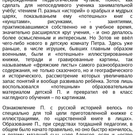
сделать для непоседливого ученика занимательной
учёбу; чтением П. разных «историй» о храбрых и мудрых
царях, показываньем ему «потешных» книг с
«кунштами», рисунками, - занятиями,
практиковавшимися собственно не в учебное время,
значительно расширялся круг учения, - и оно делалось
более осмысленным и интересным. Но Зотов не ввёл
чего-либо нового в детскую комнату Петра. Здесь уже
раньше, в числе игрушек, бывших главным образом
военными, были и «потешные» иллюстрированные
книжки, тетради и гравированные картины, так
называемые «фряжские листы» самого разнообразного
содержания, не только сказочного, но и географического
и исторического, рассмотрение которых увеличивало
запас понятий и вообще развивало ребёнка. Зотов лишь
воспользовался «потешным» образовательным
материалом детской П. и превратил её в класс
наглядного обучения – по картинкам.
Ознакомление П. с русской историей велось по
специально для той цели приготовленной книжке с
иллюстрациями, по «царственной книге в лицах».
Образование П., при средствах тогдашней педагогии, в
общем было начато правильно, но оно быстро кончилось,
и потому младший сын царя Алексея, если и «остро