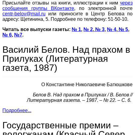
Присылайте отзывы на книги, иллюстрации к ним
через
сообщения группы ВКонтакте
, по электронной почте
centr-belov@mail.ru
или приносите в Центр Белова по
адресу: Щетинина, 5. Подробнее по телефону: 51-50-10.
Читать все выпуски газеты:
№ 1
,
№ 2
,
№ 3
,
№ 4
,
№ 5
,
№ 6
,
№7
.
Василий Белов. Над прахом в
Прилуках (Литературная
газета, 1987)
О Константине Николаевиче Батюшкове
Белов В. Над прахом в Прилуках / В. Белов //
Литературная газета. – 1987. – № 22. – С. 6.
Подробнее...
Государственные премии –
вологжанам (Красный Север.