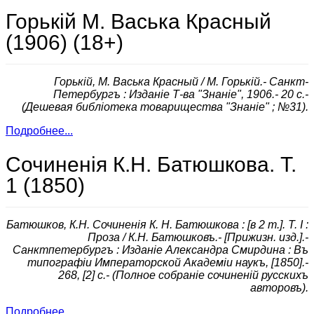
Горькiй М. Васька Красный
(1906) (18+)
Горькiй, М. Васька Красный / М. Горькiй.- Санкт-
Петербургъ : Изданiе Т-ва "Знанiе", 1906.- 20 с.-
(Дешевая библiотека товарищества "Знанiе" ; №31).
Подробнее...
Сочиненiя К.Н. Батюшкова. Т.
1 (1850)
Батюшков, К.Н. Сочиненiя К. Н. Батюшкова : [в 2 т.]. Т. I :
Проза / К.Н. Батюшковъ.- [Прижизн. изд.].-
Санктпетербургъ : Изданiе Александра Смирдина : Въ
типографiи Императорской Академiи наукъ, [1850].-
268, [2] с.- (Полное собранiе сочиненiй русскихъ
авторовъ).
Подробнее...