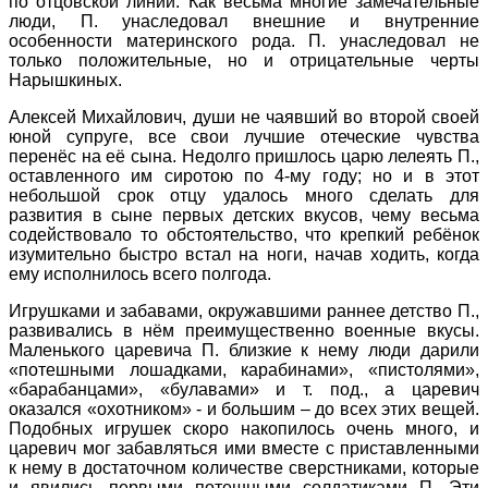
по отцовской линии. Как весьма многие замечательные
люди, П. унаследовал внешние и внутренние
особенности материнского рода. П. унаследовал не
только положительные, но и отрицательные черты
Нарышкиных.
Алексей Михайлович, души не чаявший во второй своей
юной супруге, все свои лучшие отеческие чувства
перенёс на её сына. Недолго пришлось царю лелеять П.,
оставленного им сиротою по 4-му году; но и в этот
небольшой срок отцу удалось много сделать для
развития в сыне первых детских вкусов, чему весьма
содействовало то обстоятельство, что крепкий ребёнок
изумительно быстро встал на ноги, начав ходить, когда
ему исполнилось всего полгода.
Игрушками и забавами, окружавшими раннее детство П.,
развивались в нём преимущественно военные вкусы.
Маленького царевича П. близкие к нему люди дарили
«потешными лошадками, карабинами», «пистолями»,
«барабанцами», «булавами» и т. под., а царевич
оказался «охотником» - и большим – до всех этих вещей.
Подобных игрушек скоро накопилось очень много, и
царевич мог забавляться ими вместе с приставленными
к нему в достаточном количестве сверстниками, которые
и явились первыми потешными солдатиками П. Эти