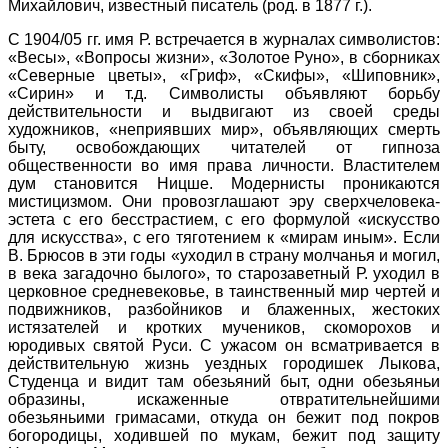
Михайлович, известный писатель (род. в 1877 г.).
С 1904/05 гг. имя Р. встречается в журналах символистов:
«Весы», «Вопросы жизни», «Золотое Руно», в сборниках
«Северные цветы», «Гриф», «Скифы», «Шиповник»,
«Сирин» и т.д. Символисты объявляют борьбу
действительности и выдвигают из своей среды
художников, «неприявших мир», объявляющих смерть
быту, освобождающих читателей от гипноза
общественности во имя права личности. Властителем
дум становится Ницше. Модернисты проникаются
мистицизмом. Они провозглашают эру сверхчеловека-
эстета с его бесстрастием, с его формулой «искусство
для искусства», с его тяготением к «мирам иным». Если
В. Брюсов в эти годы «уходил в страну молчанья и могил,
в века загадочно былого», то старозаветный Р. уходил в
церковное средневековье, в таинственный мир чертей и
подвижников, разбойников и блаженных, жестоких
истязателей и кротких мучеников, скоморохов и
юродивых святой Руси. С ужасом он всматривается в
действительную жизнь уездных городишек Лыкова,
Студенца и видит там обезьяний быт, одни обезьяньи
образины, искаженные отвратительнейшими
обезьяньими гримасами, откуда он бежит под покров
богородицы, ходившей по мукам, бежит под защиту