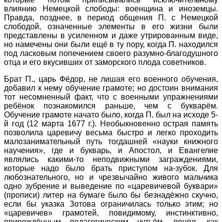
влиянию Немецкой слободы: военщина и иноземцы.
Правда, позднее, в период общения П. с Немецкой
слободой, означенные элементы в его жизни были
представлены в усиленном и даже утрированным виде,
но намечены они были ещё в ту пору, когда П. находился
под ласковым попечением своего разумно-благодушного
отца и его вкусивших от заморского плода советников.
Брат П., царь Фёдор, не лишая его военного обучения,
добавил к нему обучение грамоте; но достоин внимания
тот несомненный факт, что с военными упражнениями
ребёнок познакомился раньше, чем с букварём.
Обучение грамоте начато было, когда П. был на исходе 5-
й год (12 марта 1677 г.). Необыкновенно острая память
позволила царевичу весьма быстро и легко проходить
малозанимательный путь тогдашней «науки книжного
научения», где и букварь, и Апостол, и Евангелие
являлись какими-то неподвижными заграждениями,
которые надо было брать приступом на-зубок. Для
любознательного, но и чрезвычайно живого мальчика
одно зубрение и выведение по «царевичевой буквари»
(прописи) литер на бумаге было бы безнадёжно скучно,
если бы указка Зотова ограничилась только этим; но
«царевичев» грамотей, повидимому, инстинктивно,
прирождённым педагогическим чутьём, понял, как