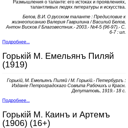
Размышления о таланте: его истоках и проявлениях,
талантливых людях литературы и искусства.
Белов, В.И. О русском таланте : Предисловие к
жизнеописанию Валерия Гаврилина / Василий Белов,
Антон Висков // Благовестник.- 2003.- №4-5 (96-97).- С.
6-7 : ил.
Подробнее...
Горькiй М. Емельянъ Пиляй
(1919)
Горькiй, М. Емельянъ Пиляй / М. Горькiй.- Петербургъ :
Изданie Петроградскаго Совѣта Рабочихъ и Красн.
Депутатовъ, 1919.- 18 с.
Подробнее...
Горькiй М. Каинъ и Артемъ
(1906) (16+)