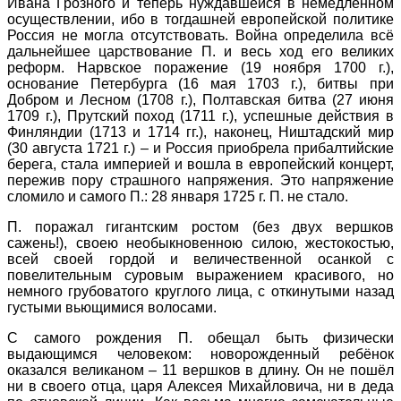
Ивана Грозного и теперь нуждавшейся в немедленном
осуществлении, ибо в тогдашней европейской политике
Россия не могла отсутствовать. Война определила всё
дальнейшее царствование П. и весь ход его великих
реформ. Нарвское поражение (19 ноября 1700 г.),
основание Петербурга (16 мая 1703 г.), битвы при
Добром и Лесном (1708 г.), Полтавская битва (27 июня
1709 г.), Прутский поход (1711 г.), успешные действия в
Финляндии (1713 и 1714 гг.), наконец, Ништадский мир
(30 августа 1721 г.) – и Россия приобрела прибалтийские
берега, стала империей и вошла в европейский концерт,
пережив пору страшного напряжения. Это напряжение
сломило и самого П.: 28 января 1725 г. П. не стало.
П. поражал гигантским ростом (без двух вершков
сажень!), своею необыкновенною силою, жестокостью,
всей своей гордой и величественной осанкой с
повелительным суровым выражением красивого, но
немного грубоватого круглого лица, с откинутыми назад
густыми вьющимися волосами.
С самого рождения П. обещал быть физически
выдающимся человеком: новорожденный ребёнок
оказался великаном – 11 вершков в длину. Он не пошёл
ни в своего отца, царя Алексея Михайловича, ни в деда