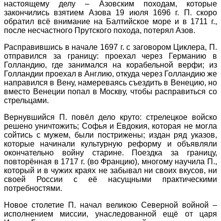
настоящему делу – Азовским походам, которые
закончились взятием Азова 19 июля 1696 г. П. скоро
обратил всё внимание на Балтийское море и в 1711 г.,
после несчастного Прутского похода, потерял Азов.
Расправившись в начале 1697 г. с заговором Циклера, П.
отправился за границу: проехал через Германию в
Голландию, где занимался на корабельной верфи; из
Голландии проехал в Англию, откуда через Голландию же
направился в Вену, намереваясь съездить в Венецию, но
вместо Венеции попал в Москву, чтобы расправиться со
стрельцами.
Вернувшийся П. повёл дело круто: стрелецкое войско
решено уничтожить; Софья и Евдокия, которая не могла
сойтись с мужем, были пострижены; издан ряд указов,
которые начинали культурную реформу и объявляли
окончательно войну старине. Поездка за границу,
повторённая в 1717 г. (во Францию), многому научила П.,
который и в чужих краях не забывал ни своих вкусов, ни
своей России с её насущными практическими
потребностями.
Новое столетие П. начал великою Северной войной –
исполнением миссии, унаследованной ещё от царя