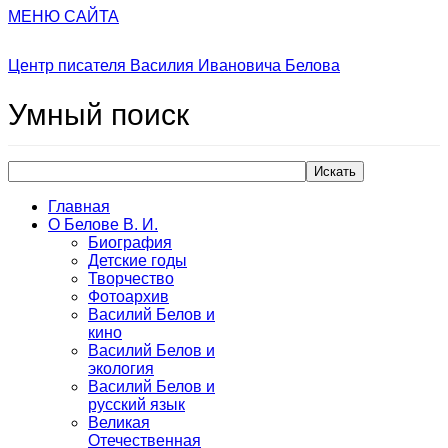
МЕНЮ САЙТА
Центр писателя Василия Ивановича Белова
Умный
поиск
Искать
Главная
О Белове В. И.
Биография
Детские годы
Творчество
Фотоархив
Василий Белов и
кино
Василий Белов и
экология
Василий Белов и
русский язык
Великая
Отечественная