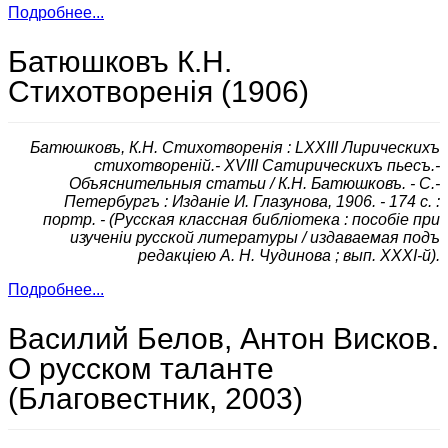
Подробнее...
Батюшковъ К.Н.
Стихотворенiя (1906)
Батюшковъ, К.Н. Стихотворенiя : LXXIII Лирическихъ
стихотворенiй.- XVIII Сатирическихъ пьесъ.-
Объяснительныя статьи / К.Н. Батюшковъ. - С.-
Петербургъ : Изданiе И. Глазунова, 1906. - 174 с. :
портр. - (Русская классная библiотека : пособiе при
изученiи русской литературы / издаваемая подъ
редакцiею А. Н. Чудинова ; вып. XXXI-й).
Подробнее...
Василий Белов, Антон Висков.
О русском таланте
(Благовестник, 2003)