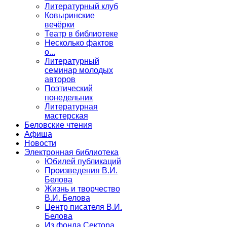
Литературный клуб
Ковыринские
вечёрки
Театр в библиотеке
Несколько фактов
о...
Литературный
семинар молодых
авторов
Поэтический
понедельник
Литературная
мастерская
Беловские чтения
Афиша
Новости
Электронная библиотека
Юбилей публикаций
Произведения В.И.
Белова
Жизнь и творчество
В.И. Белова
Центр писателя В.И.
Белова
Из фонда Сектора