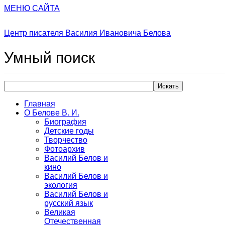
МЕНЮ САЙТА
Центр писателя Василия Ивановича Белова
Умный
поиск
Искать
Главная
О Белове В. И.
Биография
Детские годы
Творчество
Фотоархив
Василий Белов и
кино
Василий Белов и
экология
Василий Белов и
русский язык
Великая
Отечественная