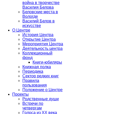
война в творчестве
Василия Белова
Беловские места в
Вологде
Василий Белов в
искусстве
О Центре
История Центра
Открытие Центра
Мероприятия Центра
Деятельность центра
Коллекционный
фонд
Книги-юбиляры
Книжная полка
Периодика
Сектор редких книг
Правила
пользования
Положение о Центре
Проекты
Родственные души
Встречи по
четвергам
Голоса из ХХ века