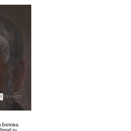
а Белова.
v@mail.ru