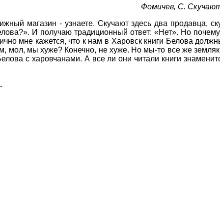
Фомичев, С. Скучают 
ижный магазин - узнаете. Скучают здесь два продавца, ск
лова?». И получаю традиционный ответ: «Нет». Но почему? 
чно мне кажется, что к нам в Харовск книги Белова должн
чем, мол, мы хуже? Конечно, не хуже. Но мы-то все же земл
Белова с харовчанами. А все ли они читали книги знамени
.