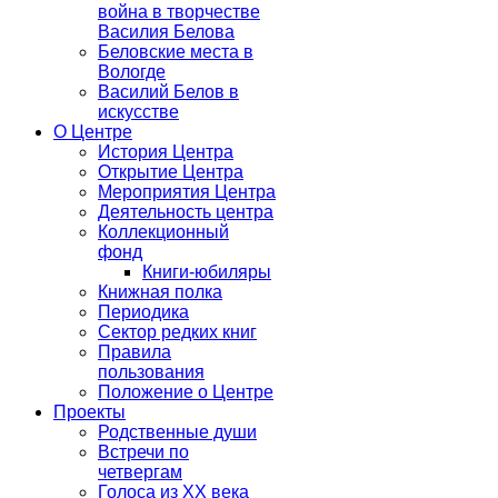
война в творчестве
Василия Белова
Беловские места в
Вологде
Василий Белов в
искусстве
О Центре
История Центра
Открытие Центра
Мероприятия Центра
Деятельность центра
Коллекционный
фонд
Книги-юбиляры
Книжная полка
Периодика
Сектор редких книг
Правила
пользования
Положение о Центре
Проекты
Родственные души
Встречи по
четвергам
Голоса из ХХ века