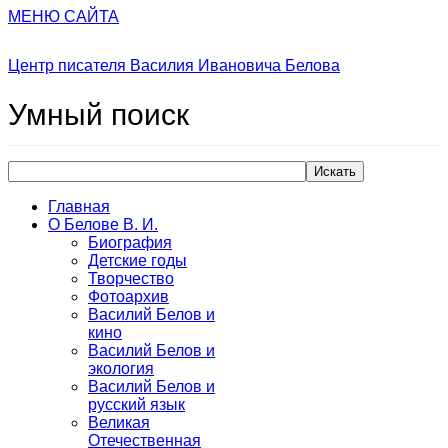
МЕНЮ САЙТА
Центр писателя Василия Ивановича Белова
Умный
поиск
Искать
Главная
О Белове В. И.
Биография
Детские годы
Творчество
Фотоархив
Василий Белов и
кино
Василий Белов и
экология
Василий Белов и
русский язык
Великая
Отечественная