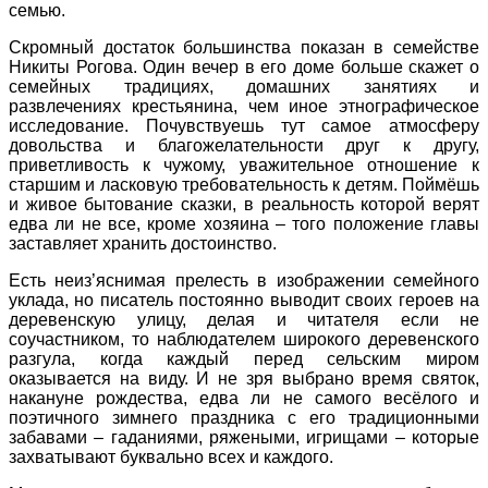
семью.
Скромный достаток большинства показан в семействе
Никиты Рогова. Один вечер в его доме больше скажет о
семейных традициях, домашних занятиях и
развлечениях крестьянина, чем иное этнографическое
исследование. Почувствуешь тут самое атмосферу
довольства и благожелательности друг к другу,
приветливость к чужому, уважительное отношение к
старшим и ласковую требовательность к детям. Поймёшь
и живое бытование сказки, в реальность которой верят
едва ли не все, кроме хозяина – того положение главы
заставляет хранить достоинство.
Есть неиз’яснимая прелесть в изображении семейного
уклада, но писатель постоянно выводит своих героев на
деревенскую улицу, делая и читателя если не
соучастником, то наблюдателем широкого деревенского
разгула, когда каждый перед сельским миром
оказывается на виду. И не зря выбрано время святок,
накануне рождества, едва ли не самого весёлого и
поэтичного зимнего праздника с его традиционными
забавами – гаданиями, ряжеными, игрищами – которые
захватывают буквально всех и каждого.