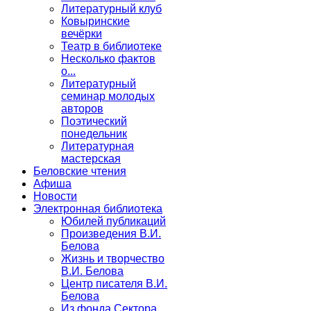
Литературный клуб
Ковыринские
вечёрки
Театр в библиотеке
Несколько фактов
о...
Литературный
семинар молодых
авторов
Поэтический
понедельник
Литературная
мастерская
Беловские чтения
Афиша
Новости
Электронная библиотека
Юбилей публикаций
Произведения В.И.
Белова
Жизнь и творчество
В.И. Белова
Центр писателя В.И.
Белова
Из фонда Сектора