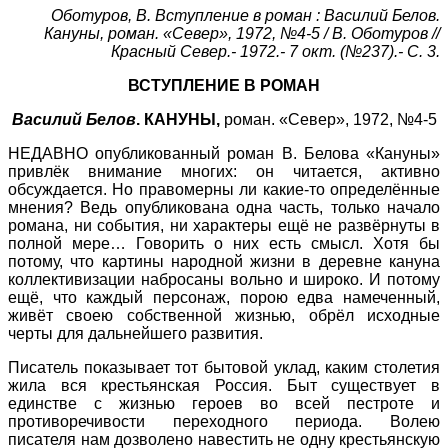
Оботуров, В. Вступление в роман : Василий Белов.
Кануны, роман. «Север», 1972, №4-5 / В. Оботуров //
Красный Север.- 1972.- 7 окт. (№237).- С. 3.
ВСТУПЛЕНИЕ В РОМАН
Василий Белов
. КАНУНЫ,
роман. «Север», 1972, №4-5
НЕДАВНО опубликованный роман В. Белова «Кануны»
привлёк внимание многих: он читается, активно
обсуждается. Но правомерны ли какие-то определённые
мнения? Ведь опубликована одна часть, только начало
романа, ни события, ни характеры ещё не развёрнуты в
полной мере… Говорить о них есть смысл. Хотя бы
потому, что картины народной жизни в деревне кануна
коллективизации набросаны вольно и широко. И потому
ещё, что каждый персонаж, порою едва намеченный,
живёт своею собственной жизнью, обрёл исходные
черты для дальнейшего развития.
Писатель показывает тот бытовой уклад, каким столетия
жила вся крестьянская Россия. Быт существует в
единстве с жизнью героев во всей пестроте и
противоречивости переходного периода. Волею
писателя нам дозволено навестить не одну крестьянскую