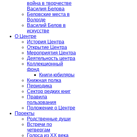
война в творчестве
Василия Белова
Беловские места в
Вологде
Василий Белов в
искусстве
О Центре
История Центра
Открытие Центра
Мероприятия Центра
Деятельность центра
Коллекционный
фонд
Книги-юбиляры
Книжная полка
Периодика
Сектор редких книг
Правила
пользования
Положение о Центре
Проекты
Родственные души
Встречи по
четвергам
Голоса из ХХ века