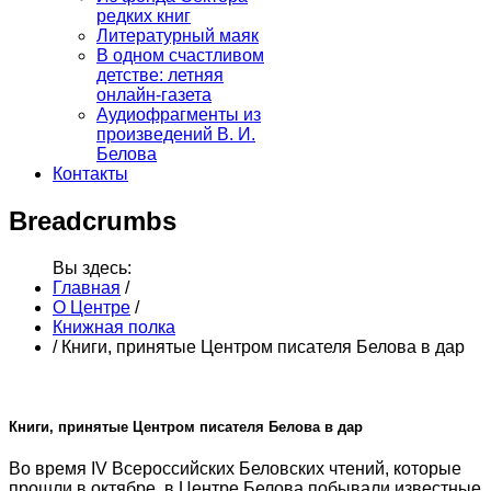
редких книг
Литературный маяк
В одном счастливом
детстве: летняя
онлайн-газета
Аудиофрагменты из
произведений В. И.
Белова
Контакты
Breadcrumbs
Вы здесь:
Главная
/
О Центре
/
Книжная полка
/
Книги, принятые Центром писателя Белова в дар
Книги, принятые Центром писателя Белова в дар
Во время IV Всероссийских Беловских чтений, которые
прошли в октябре, в Центре Белова побывали известные