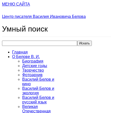
МЕНЮ САЙТА
Центр писателя Василия Ивановича Белова
Умный
поиск
Искать
Главная
О Белове В. И.
Биография
Детские годы
Творчество
Фотоархив
Василий Белов и
кино
Василий Белов и
экология
Василий Белов и
русский язык
Великая
Отечественная