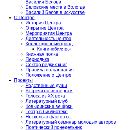
Василия Белова
Беловские места в Вологде
Василий Белов в искусстве
О Центре
История Центра
Открытие Центра
Мероприятия Центра
Деятельность центра
Коллекционный фонд
Книги-юбиляры
Книжная полка
Периодика
Сектор редких книг
Правила пользования
Положение о Центре
Проекты
Родственные души
Встречи по четвергам
Голоса из ХХ века
Литературный клуб
Ковыринские вечёрки
Театр в библиотеке
Несколько фактов о...
Литературный семинар молодых авторов
Поэтический понедельник