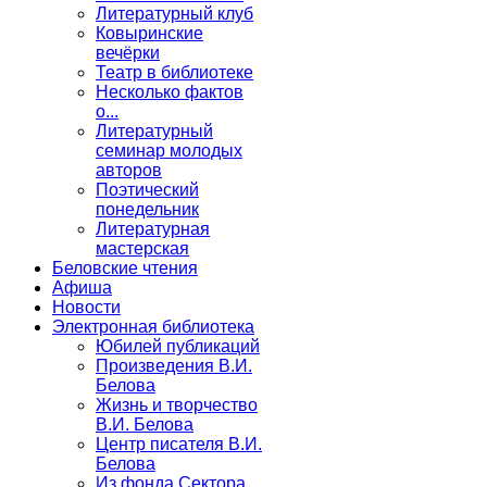
Литературный клуб
Ковыринские
вечёрки
Театр в библиотеке
Несколько фактов
о...
Литературный
семинар молодых
авторов
Поэтический
понедельник
Литературная
мастерская
Беловские чтения
Афиша
Новости
Электронная библиотека
Юбилей публикаций
Произведения В.И.
Белова
Жизнь и творчество
В.И. Белова
Центр писателя В.И.
Белова
Из фонда Сектора