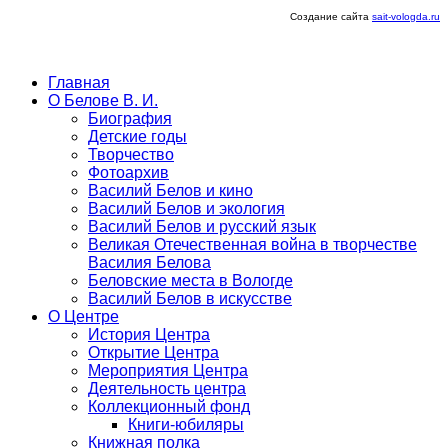
Создание сайта
sait-vologda.ru
Главная
О Белове В. И.
Биография
Детские годы
Творчество
Фотоархив
Василий Белов и кино
Василий Белов и экология
Василий Белов и русский язык
Великая Отечественная война в творчестве
Василия Белова
Беловские места в Вологде
Василий Белов в искусстве
О Центре
История Центра
Открытие Центра
Мероприятия Центра
Деятельность центра
Коллекционный фонд
Книги-юбиляры
Книжная полка