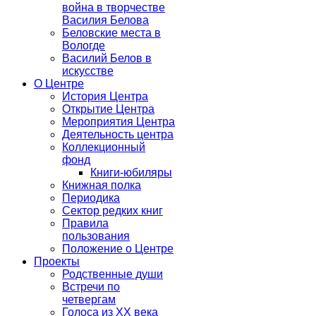
война в творчестве
Василия Белова
Беловские места в
Вологде
Василий Белов в
искусстве
О Центре
История Центра
Открытие Центра
Мероприятия Центра
Деятельность центра
Коллекционный
фонд
Книги-юбиляры
Книжная полка
Периодика
Сектор редких книг
Правила
пользования
Положение о Центре
Проекты
Родственные души
Встречи по
четвергам
Голоса из ХХ века