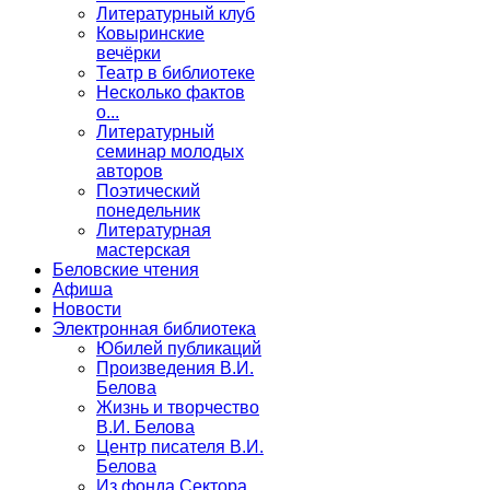
Литературный клуб
Ковыринские
вечёрки
Театр в библиотеке
Несколько фактов
о...
Литературный
семинар молодых
авторов
Поэтический
понедельник
Литературная
мастерская
Беловские чтения
Афиша
Новости
Электронная библиотека
Юбилей публикаций
Произведения В.И.
Белова
Жизнь и творчество
В.И. Белова
Центр писателя В.И.
Белова
Из фонда Сектора