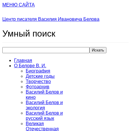
МЕНЮ САЙТА
Центр писателя Василия Ивановича Белова
Умный
поиск
Искать
Главная
О Белове В. И.
Биография
Детские годы
Творчество
Фотоархив
Василий Белов и
кино
Василий Белов и
экология
Василий Белов и
русский язык
Великая
Отечественная