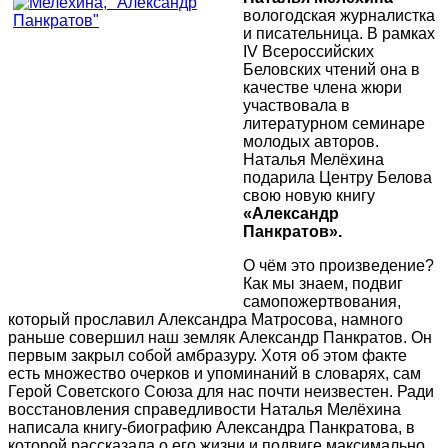
вологодская журналистка
и писательница. В рамках
IV Всероссийских
Беловских чтений она в
качестве члена жюри
участвовала в
литературном семинаре
молодых авторов.
Наталья Мелёхина
подарила Центру Белова
свою новую книгу
«Александр
Панкратов».
О чём это произведение?
Как мы знаем, подвиг
самопожертвования,
который прославил Александра Матросова, намного
раньше совершил наш земляк Александр Панкратов. Он
первым закрыл собой амбразуру. Хотя об этом факте
есть множество очерков и упоминаний в словарях, сам
Герой Советского Союза для нас почти неизвестен. Ради
восстановления справедливости Наталья Мелёхина
написала книгу-биографию Александра Панкратова, в
которой рассказала о его жизни и подвиге максимально