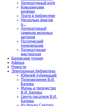
Литературный клуб
Ковыринские
вечёрки
Театр в библиотеке
Несколько фактов
о...
Литературный
семинар молодых
авторов
Поэтический
понедельник
Литературная
мастерская
Беловские чтения
Афиша
Новости
Электронная библиотека
Юбилей публикаций
Произведения В.И.
Белова
Жизнь и творчество
В.И. Белова
Центр писателя В.И.
Белова
Из фонда Сектора