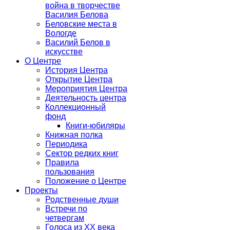
война в творчестве
Василия Белова
Беловские места в
Вологде
Василий Белов в
искусстве
О Центре
История Центра
Открытие Центра
Мероприятия Центра
Деятельность центра
Коллекционный
фонд
Книги-юбиляры
Книжная полка
Периодика
Сектор редких книг
Правила
пользования
Положение о Центре
Проекты
Родственные души
Встречи по
четвергам
Голоса из ХХ века