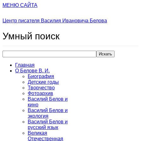
МЕНЮ САЙТА
Центр писателя Василия Ивановича Белова
Умный
поиск
Искать
Главная
О Белове В. И.
Биография
Детские годы
Творчество
Фотоархив
Василий Белов и
кино
Василий Белов и
экология
Василий Белов и
русский язык
Великая
Отечественная