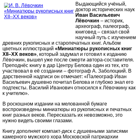
Выдающийся учёный,
доктор исторических наук
Иван Васильевич
Лёвочкин
– историк,
археограф, палеограф,
книговед – связал свой
научный путь с изучением
древних рукописных и старопечатных книг. Альбом
цветных иллюстраций
«Миниатюры рукописных книг
XII–
XX веков»
, который задумал и готовил к изданию
Лёвочкин, вышел уже после смерти автора-составителя.
Преподнёс книгу в дар Центру Белова один из тех, кто
участвовал в её создании – фотограф А. Заболоцкий. В
дарственной надписи он отмечает: «Палеограф Иван
Васильевич душевно почитал Белова и глубоко знал его
подтексты. Василий Иванович относился к Лёвочкину как
к учителю».
В роскошном издании на мелованной бумаге
воспроизведены миниатюры из рукописных и печатных
книг разных веков. Пересказать их невозможно, это
нужно видеть своими глазами.
Книгу дополняет компакт-диск с душевными записями
камерного мужского хора Московской патриархии