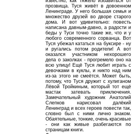
известно, как тяжело избавиться от
прозвища. Туся живёт в довоенном
Ленинграде. У него большая семья и
множество друзей во дворе старого
дома. И вот удивительно: повесть
написана давным-давно, а радости и
беды у Туси точно такие же, что и у
любого современного сорванца. Вот
Туся убежал кататься на буксире - ну
и ругались потом родители! А вот
оказался участником нехорошего
дела о заколках - прогремело оно на
всю улицу! Ещё Туся любит играть с
девочками в куклы, и никто над ним
из-за этого не смеётся. Может быть,
потому, что Туся дружит с хулиганом
Лёвой Тройкиным, который тот ещё
мастак затевать приключения.
Замечательный художник Анатолий
Слепков нарисовал далёкий
Ленинград и всех героев повести так,
словно был с ними лично знаком.
Обаятельные, тонкие, очень красивые
- они как живые разбегаются по
страницам книги.