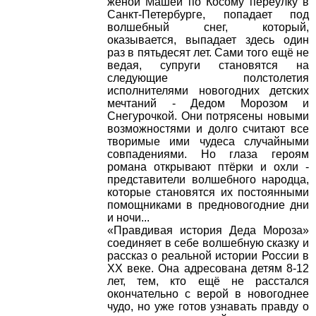
женой Машей по Косому переулку в
Санкт-Петербурге, попадает под
волшебный снег, который,
оказывается, выпадает здесь один
раз в пятьдесят лет. Сами того ещё не
ведая, супруги становятся на
следующие полстолетия
исполнителями новогодних детских
мечтаний - Дедом Морозом и
Снегурочкой. Они потрясены новыми
возможностями и долго считают все
творимые ими чудеса случайными
совпадениями. Но глаза героям
романа открывают птёрки и охли -
представители волшебного народца,
которые становятся их постоянными
помощниками в предновогодние дни
и ночи...
«Правдивая история Деда Мороза»
соединяет в себе волшебную сказку и
рассказ о реальной истории России в
XX веке. Она адресована детям 8-12
лет, тем, кто ещё не расстался
окончательно с верой в новогоднее
чудо, но уже готов узнавать правду о