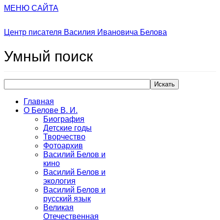
МЕНЮ САЙТА
Центр писателя Василия Ивановича Белова
Умный
поиск
Искать
Главная
О Белове В. И.
Биография
Детские годы
Творчество
Фотоархив
Василий Белов и
кино
Василий Белов и
экология
Василий Белов и
русский язык
Великая
Отечественная