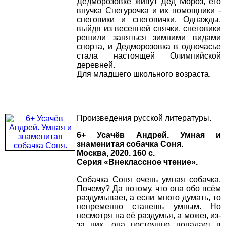
Дедморозовке живут Дед Мороз, его
внучка Снегурочка и их помощники -
снеговики и снеговички. Однажды,
выйдя из весенней спячки, снеговики
решили заняться зимними видами
спорта, и Дедморозовка в одночасье
стала настоящей Олимпийской
деревней.
Для младшего школьного возраста.
Произведения русской литературы.
6+ Усачёв Андрей. Умная и
знаменитая собачка Соня.
Москва, 2020. 160 с.
Серия «Внеклассное чтение».
Собачка Соня очень умная собачка.
Почему? Да потому, что она обо всём
раздумывает, а если много думать, то
непременно станешь умным. Но
несмотря на её раздумья, а может, из-
за них, она постоянно попадает в