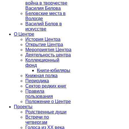
война в творчестве
Василия Белова
Беловские места в
Вологде
Василий Белов в
искусстве
О Центре
История Центра
Открытие Центра
Мероприятия Центра
Деятельность центра
Коллекционный
фонд
Книги-юбиляры
Книжная полка
Периодика
Сектор редких книг
Правила
пользования
Положение о Центре
Проекты
Родственные души
Встречи по
четвергам
Голоса из ХХ века