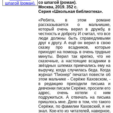
со шпагой (роман).
Москва, 2019. 352 с.
Серия «Школьная библиотека».
«Ребята, в этом романе
рассказывается о мальчишке,
который очень верил в дружбу, в
честность и доброту. И считал, что все
люди должны быть справедливыми
друг к другу. А ещё он верил в свою
сказку про всадников, которые
приходят на помощь в очень трудные
минуты. Верил так крепко, что не
сказочные, а настоящие всадники в
звёздных шлемах примчались ему на
выручку, когда случилась беда. Когда
журнал “Пионер” печатал повести об
этом мальчике - Серёже Каховском, -
в редакцию приходили письма и
девчонки писали Серёже, просили его
адрес, очень хотели с ним
подружиться. А отвечать на письма
пришлось мне. Дело в том, что такого
Серёжи, по фамилии Каховский, я не
знал. Кое-кто из читателей, наверное,