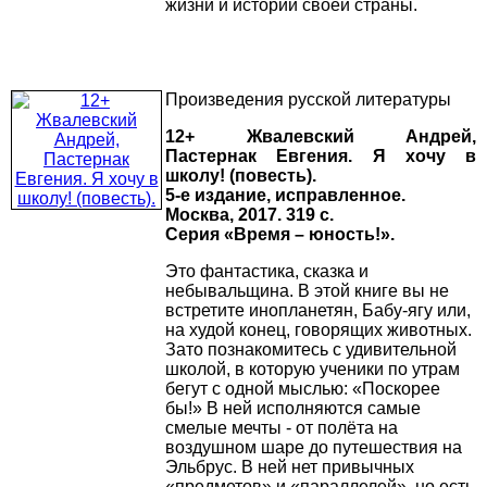
жизни и истории своей страны.
Произведения русской литературы
12+ Жвалевский Андрей,
Пастернак Евгения. Я хочу в
школу! (повесть).
5-е издание, исправленное.
Москва, 2017. 319 с.
Серия «Время – юность!».
Это фантастика, сказка и
небывальщина. В этой книге вы не
встретите инопланетян, Бабу-ягу или,
на худой конец, говорящих животных.
Зато познакомитесь с удивительной
школой, в которую ученики по утрам
бегут с одной мыслью: «Поскорее
бы!» В ней исполняются самые
смелые мечты - от полёта на
воздушном шаре до путешествия на
Эльбрус. В ней нет привычных
«предметов» и «параллелей», но есть