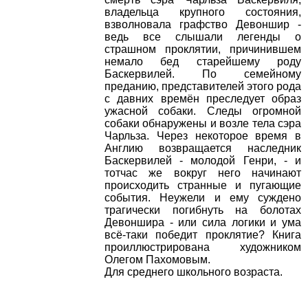
владельца крупного состояния,
взволновала графство Девоншир -
ведь все слышали легенды о
страшном проклятии, причинившем
немало бед старейшему роду
Баскервилей. По семейному
преданию, представителей этого рода
с давних времён преследует образ
ужасной собаки. Следы огромной
собаки обнаружены и возле тела сэра
Чарльза. Через некоторое время в
Англию возвращается наследник
Баскервилей - молодой Генри, - и
тотчас же вокруг него начинают
происходить странные и пугающие
события. Неужели и ему суждено
трагически погибнуть на болотах
Девоншира - или сила логики и ума
всё-таки победит проклятие? Книга
проиллюстрирована художником
Олегом Пахомовым.
Для среднего школьного возраста.