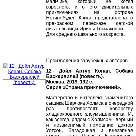
мальчике, который не хотел
взрослеть, и о его удивительных
приключениях на острове
Нетинебудет. Книга представлена в
прекрасном пересказе детской
писательницы Ирины Токмаковой.
Для среднего школьного возраста.
Произведения зарубежных авторов.
12+ Дойл Артур Конан. Собака
Баскервилей (повесть).
Москва, 2019. 192 с.
Серия «Страна приключений».
Мастерство и интеллект знаменитого
сыщика Шерлока Холмса в очередной
раз противостоят коварству
хладнокровного злоумышленника. И,
как всегда, рядом с Холмсом - верный
и незаменимый помощник доктор
Уотсон. Загадочная и внезапная
смерть сэра Чарльза Баскервиля,