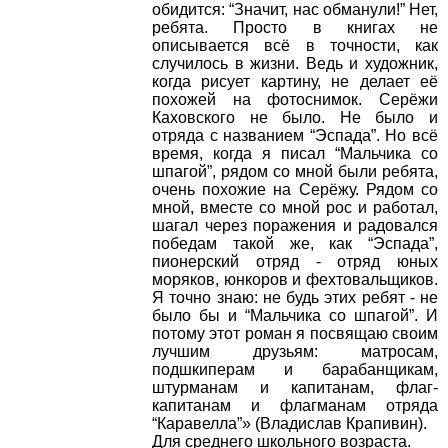
обидится: “Значит, нас обманули!” Нет,
ребята. Просто в книгах не
описывается всё в точности, как
случилось в жизни. Ведь и художник,
когда рисует картину, не делает её
похожей на фотоснимок. Серёжи
Каховского не было. Не было и
отряда с названием “Эспада”. Но всё
время, когда я писал “Мальчика со
шпагой”, рядом со мной были ребята,
очень похожие на Серёжу. Рядом со
мной, вместе со мной рос и работал,
шагал через поражения и радовался
победам такой же, как “Эспада”,
пионерский отряд - отряд юных
моряков, юнкоров и фехтовальщиков.
Я точно знаю: не будь этих ребят - не
было бы и “Мальчика со шпагой”. И
потому этот роман я посвящаю своим
лучшим друзьям: матросам,
подшкиперам и барабанщикам,
штурманам и капитанам, флаг-
капитанам и флагманам отряда
“Каравелла”» (Владислав Крапивин).
Для среднего школьного возраста.