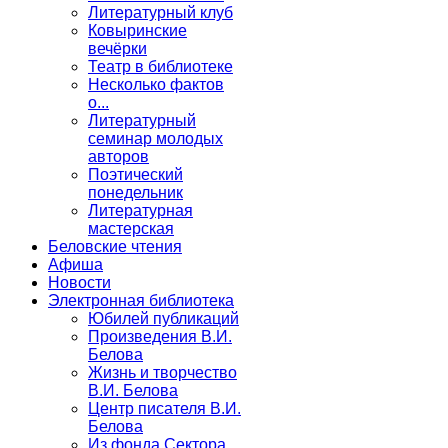
Литературный клуб
Ковыринские
вечёрки
Театр в библиотеке
Несколько фактов
о...
Литературный
семинар молодых
авторов
Поэтический
понедельник
Литературная
мастерская
Беловские чтения
Афиша
Новости
Электронная библиотека
Юбилей публикаций
Произведения В.И.
Белова
Жизнь и творчество
В.И. Белова
Центр писателя В.И.
Белова
Из фонда Сектора