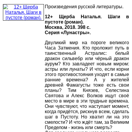
Произведения русской литературы.
12+ Щерба Наталья. Шаги в
пустоте (роман).
Москва, 2018. 398 с.
Серия «Лунастры».
Двуликий мир на пороге великого
Часа Затмения. Кто проложит путь в
таинственный Астралис: белый
дракон сильвебр или чёрный дракон
аурум? Кто завладеет новым миром:
астры или лунаты? И что, если корни
этого противостояния уходят в самые
ранние времена? А у жителей
древней Фамагусты тоже есть свои
планы? Тим Князев, Селестина
Святова и Алекс Волков ищут своё
место в мире в эти трудные времена.
Они чувствуют, что наступает момент,
когда придётся, рискнув всем, сделать
шаг в Пустоту. Но хватит ли на это
смелости? И что ждёт там, за Великим
Пределом - жизнь или смерть?