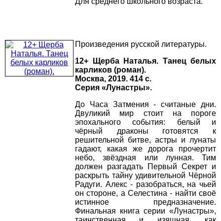
Для среднего школьного возраста.
Произведения русской литературы.
12+ Щерба Наталья. Танец белых
карликов (роман).
Москва, 2019. 414 с.
Серия «Лунастры».
До Часа Затмения - считаные дни.
Двуликий мир стоит на пороге
эпохального события: белый и
чёрный драконы готовятся к
решительной битве, астры и лунаты
гадают, какая же дорога прочертит
небо, звёздная или лунная. Тим
должен разгадать Первый Секрет и
раскрыть тайну удивительной Чёрной
Радуги. Алекс - разобраться, на чьей
он стороне, а Селестина - найти своё
истинное предназначение.
Финальная книга серии «Лунастры»,
таинственная и изящная, как