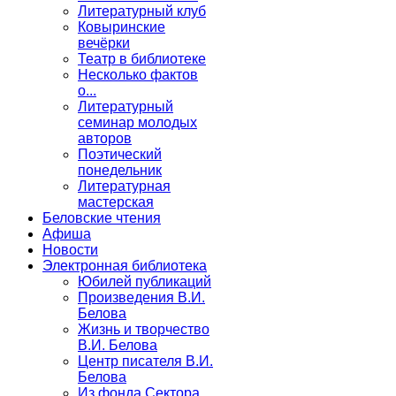
Литературный клуб
Ковыринские
вечёрки
Театр в библиотеке
Несколько фактов
о...
Литературный
семинар молодых
авторов
Поэтический
понедельник
Литературная
мастерская
Беловские чтения
Афиша
Новости
Электронная библиотека
Юбилей публикаций
Произведения В.И.
Белова
Жизнь и творчество
В.И. Белова
Центр писателя В.И.
Белова
Из фонда Сектора