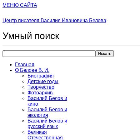
МЕНЮ САЙТА
Центр писателя Василия Ивановича Белова
Умный
поиск
Искать
Главная
О Белове В. И.
Биография
Детские годы
Творчество
Фотоархив
Василий Белов и
кино
Василий Белов и
экология
Василий Белов и
русский язык
Великая
Отечественная