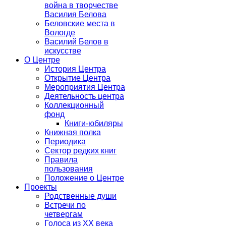
война в творчестве
Василия Белова
Беловские места в
Вологде
Василий Белов в
искусстве
О Центре
История Центра
Открытие Центра
Мероприятия Центра
Деятельность центра
Коллекционный
фонд
Книги-юбиляры
Книжная полка
Периодика
Сектор редких книг
Правила
пользования
Положение о Центре
Проекты
Родственные души
Встречи по
четвергам
Голоса из ХХ века