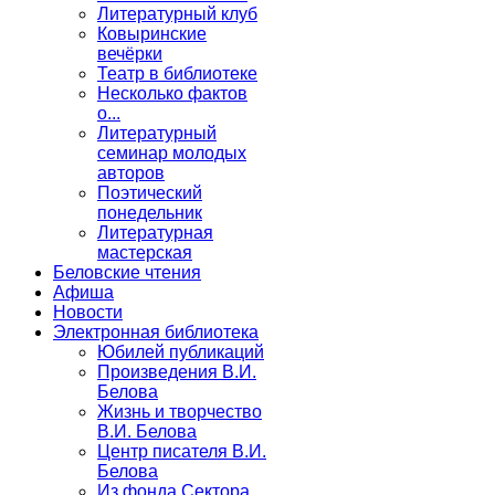
Литературный клуб
Ковыринские
вечёрки
Театр в библиотеке
Несколько фактов
о...
Литературный
семинар молодых
авторов
Поэтический
понедельник
Литературная
мастерская
Беловские чтения
Афиша
Новости
Электронная библиотека
Юбилей публикаций
Произведения В.И.
Белова
Жизнь и творчество
В.И. Белова
Центр писателя В.И.
Белова
Из фонда Сектора