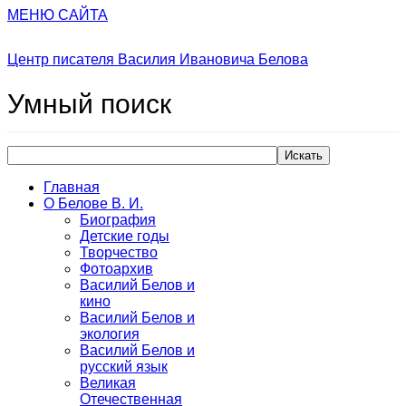
МЕНЮ САЙТА
Центр писателя Василия Ивановича Белова
Умный
поиск
Искать
Главная
О Белове В. И.
Биография
Детские годы
Творчество
Фотоархив
Василий Белов и
кино
Василий Белов и
экология
Василий Белов и
русский язык
Великая
Отечественная