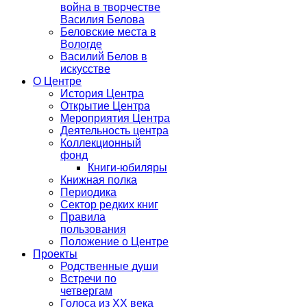
война в творчестве
Василия Белова
Беловские места в
Вологде
Василий Белов в
искусстве
О Центре
История Центра
Открытие Центра
Мероприятия Центра
Деятельность центра
Коллекционный
фонд
Книги-юбиляры
Книжная полка
Периодика
Сектор редких книг
Правила
пользования
Положение о Центре
Проекты
Родственные души
Встречи по
четвергам
Голоса из ХХ века