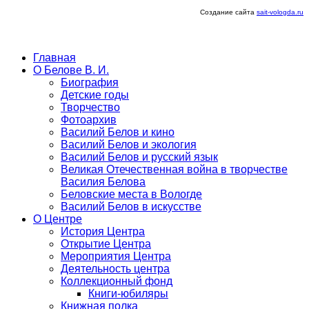
Создание сайта
sait-vologda.ru
Главная
О Белове В. И.
Биография
Детские годы
Творчество
Фотоархив
Василий Белов и кино
Василий Белов и экология
Василий Белов и русский язык
Великая Отечественная война в творчестве
Василия Белова
Беловские места в Вологде
Василий Белов в искусстве
О Центре
История Центра
Открытие Центра
Мероприятия Центра
Деятельность центра
Коллекционный фонд
Книги-юбиляры
Книжная полка