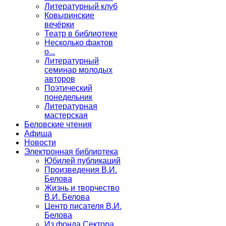
Литературный клуб
Ковыринские
вечёрки
Театр в библиотеке
Несколько фактов
о...
Литературный
семинар молодых
авторов
Поэтический
понедельник
Литературная
мастерская
Беловские чтения
Афиша
Новости
Электронная библиотека
Юбилей публикаций
Произведения В.И.
Белова
Жизнь и творчество
В.И. Белова
Центр писателя В.И.
Белова
Из фонда Сектора