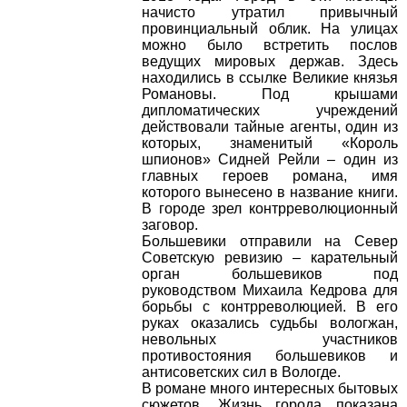
начисто утратил привычный
провинциальный облик. На улицах
можно было встретить послов
ведущих мировых держав. Здесь
находились в ссылке Великие князья
Романовы. Под крышами
дипломатических учреждений
действовали тайные агенты, один из
которых, знаменитый «Король
шпионов» Сидней Рейли – один из
главных героев романа, имя
которого вынесено в название книги.
В городе зрел контрреволюционный
заговор.
Большевики отправили на Север
Советскую ревизию – карательный
орган большевиков под
руководством Михаила Кедрова для
борьбы с контрреволюцией. В его
руках оказались судьбы вологжан,
невольных участников
противостояния большевиков и
антисоветских сил в Вологде.
В романе много интересных бытовых
сюжетов. Жизнь города показана