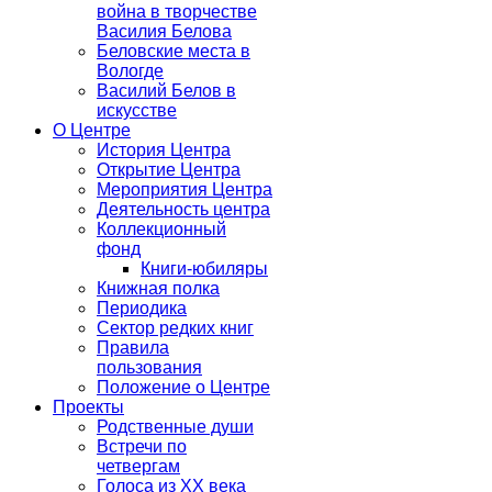
война в творчестве
Василия Белова
Беловские места в
Вологде
Василий Белов в
искусстве
О Центре
История Центра
Открытие Центра
Мероприятия Центра
Деятельность центра
Коллекционный
фонд
Книги-юбиляры
Книжная полка
Периодика
Сектор редких книг
Правила
пользования
Положение о Центре
Проекты
Родственные души
Встречи по
четвергам
Голоса из ХХ века