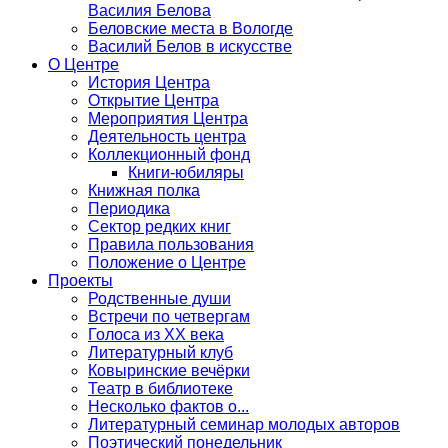
Василия Белова
Беловские места в Вологде
Василий Белов в искусстве
О Центре
История Центра
Открытие Центра
Мероприятия Центра
Деятельность центра
Коллекционный фонд
Книги-юбиляры
Книжная полка
Периодика
Сектор редких книг
Правила пользования
Положение о Центре
Проекты
Родственные души
Встречи по четвергам
Голоса из ХХ века
Литературный клуб
Ковыринские вечёрки
Театр в библиотеке
Несколько фактов о...
Литературный семинар молодых авторов
Поэтический понедельник