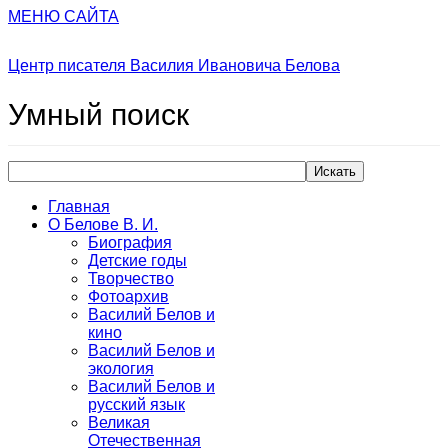
МЕНЮ САЙТА
Центр писателя Василия Ивановича Белова
Умный
поиск
Искать
Главная
О Белове В. И.
Биография
Детские годы
Творчество
Фотоархив
Василий Белов и
кино
Василий Белов и
экология
Василий Белов и
русский язык
Великая
Отечественная