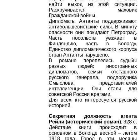
найти выход из этой ситуации.
Раскручивается маховик
Гражданской войны.
Дипломаты Антанты поддерживают
антибольшевистские силы. В минуту
опасности они покидают Петроград.
Часть посольств уезжает в
Финляндию, часть в Вологду.
Единство дипломатического корпуса
стран Антанты нарушено.
В романе переплелись судьбы
разных людей: иностранных
дипломатов, семьи отставного
русского генерала, подпоручика
Смыслова, представителей
интеллигенции. Они стали для
советской России врагами.
Для всех, кто интересуется русской
историей.
Секретная должность агента
Рейли (исторический роман).
328 с.
Действие книги происходит в
основном в Вологде весной – летом
1918 года. Город в эти месяцы