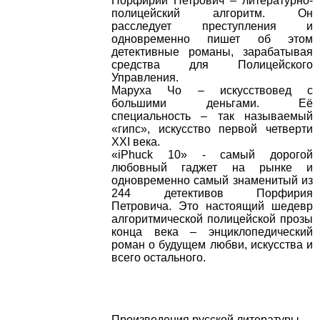
Порфирий Петрович – литературно-
полицейский алгоритм. Он
расследует преступления и
одновременно пишет об этом
детективные романы, зарабатывая
средства для Полицейского
Управления.
Маруха Чо – искусствовед с
большими деньгами. Её
специальность – так называемый
«гипс», искусство первой четверти
XXI века.
«iPhuck 10» - самый дорогой
любовный гаджет на рынке и
одновременно самый знаменитый из
244 детективов Порфирия
Петровича. Это настоящий шедевр
алгоритмической полицейской прозы
конца века – энциклопедический
роман о будущем любви, искусства и
всего остального.
Произведения русской литературы