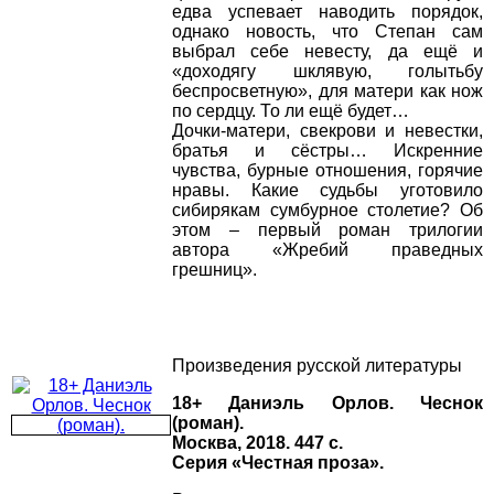
едва успевает наводить порядок,
однако новость, что Степан сам
выбрал себе невесту, да ещё и
«доходягу шклявую, голытьбу
беспросветную», для матери как нож
по сердцу. То ли ещё будет…
Дочки-матери, свекрови и невестки,
братья и сёстры… Искренние
чувства, бурные отношения, горячие
нравы. Какие судьбы уготовило
сибирякам сумбурное столетие? Об
этом – первый роман трилогии
автора «Жребий праведных
грешниц».
Произведения русской литературы
18+ Даниэль Орлов. Чеснок
(роман).
Москва, 2018. 447 с.
Серия «Честная проза».