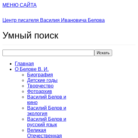
МЕНЮ САЙТА
Центр писателя Василия Ивановича Белова
Умный
поиск
Искать
Главная
О Белове В. И.
Биография
Детские годы
Творчество
Фотоархив
Василий Белов и
кино
Василий Белов и
экология
Василий Белов и
русский язык
Великая
Отечественная