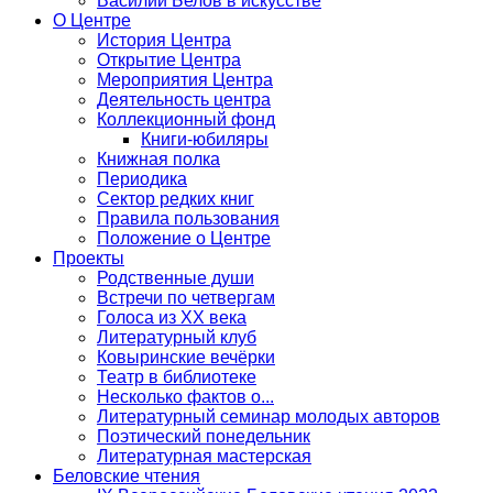
Василий Белов в искусстве
О Центре
История Центра
Открытие Центра
Мероприятия Центра
Деятельность центра
Коллекционный фонд
Книги-юбиляры
Книжная полка
Периодика
Сектор редких книг
Правила пользования
Положение о Центре
Проекты
Родственные души
Встречи по четвергам
Голоса из ХХ века
Литературный клуб
Ковыринские вечёрки
Театр в библиотеке
Несколько фактов о...
Литературный семинар молодых авторов
Поэтический понедельник
Литературная мастерская
Беловские чтения