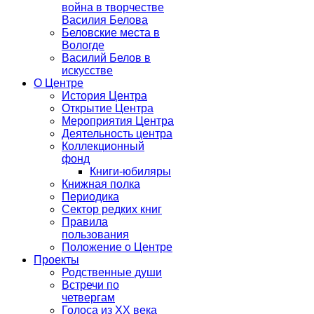
война в творчестве
Василия Белова
Беловские места в
Вологде
Василий Белов в
искусстве
О Центре
История Центра
Открытие Центра
Мероприятия Центра
Деятельность центра
Коллекционный
фонд
Книги-юбиляры
Книжная полка
Периодика
Сектор редких книг
Правила
пользования
Положение о Центре
Проекты
Родственные души
Встречи по
четвергам
Голоса из ХХ века