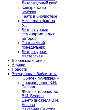
Литературный клуб
Ковыринские
вечёрки
Театр в библиотеке
Несколько фактов
о...
Литературный
семинар молодых
авторов
Поэтический
понедельник
Литературная
мастерская
Беловские чтения
Афиша
Новости
Электронная библиотека
Юбилей публикаций
Произведения В.И.
Белова
Жизнь и творчество
В.И. Белова
Центр писателя В.И.
Белова
Из фонда Сектора