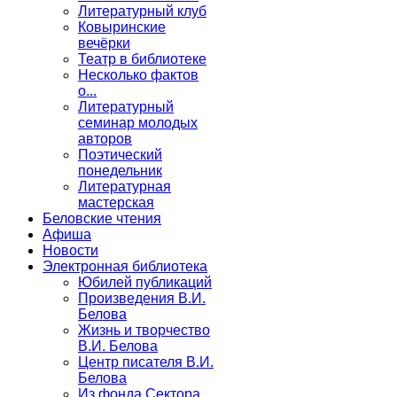
Литературный клуб
Ковыринские
вечёрки
Театр в библиотеке
Несколько фактов
о...
Литературный
семинар молодых
авторов
Поэтический
понедельник
Литературная
мастерская
Беловские чтения
Афиша
Новости
Электронная библиотека
Юбилей публикаций
Произведения В.И.
Белова
Жизнь и творчество
В.И. Белова
Центр писателя В.И.
Белова
Из фонда Сектора