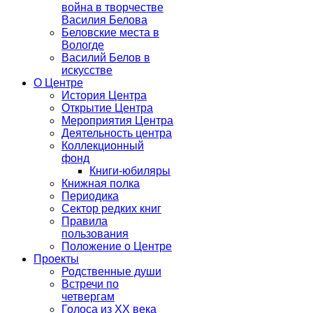
война в творчестве
Василия Белова
Беловские места в
Вологде
Василий Белов в
искусстве
О Центре
История Центра
Открытие Центра
Мероприятия Центра
Деятельность центра
Коллекционный
фонд
Книги-юбиляры
Книжная полка
Периодика
Сектор редких книг
Правила
пользования
Положение о Центре
Проекты
Родственные души
Встречи по
четвергам
Голоса из ХХ века