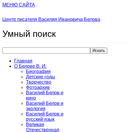
МЕНЮ САЙТА
Центр писателя Василия Ивановича Белова
Умный
поиск
Искать
Главная
О Белове В. И.
Биография
Детские годы
Творчество
Фотоархив
Василий Белов и
кино
Василий Белов и
экология
Василий Белов и
русский язык
Великая
Отечественная