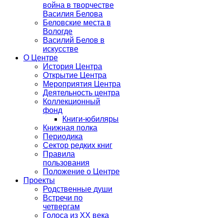
война в творчестве
Василия Белова
Беловские места в
Вологде
Василий Белов в
искусстве
О Центре
История Центра
Открытие Центра
Мероприятия Центра
Деятельность центра
Коллекционный
фонд
Книги-юбиляры
Книжная полка
Периодика
Сектор редких книг
Правила
пользования
Положение о Центре
Проекты
Родственные души
Встречи по
четвергам
Голоса из ХХ века