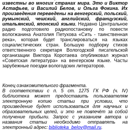
известны во многих странах мира. Это и Виктор
Астафьев, и Василий Белов, и Ольга Фокина. Их
произведения переведены на венгерский, польский,
румынский, чешский, английский, французский,
итальянский, японский языки.
Недавно Центральное
радио подготовило радиопостановку по повести
вологжанина Анатолия Петухова «Сить - таинственная
река», которая будет транслироваться на языках
социалистических стран. Большую подборку стихов
ответственного секретаря Вологодской писательской
организации Виктора Коротаева опубликовал журнал
«Советская литература» на венгерском языке. Часты
зарубежные поездки вологодских литераторов.
Конец ознакомительного фрагмента.
В соответствии с п. 5 ст. 1275 ГК РФ (ч. IV)
библиотека может предоставить пользователям
электронную копию статьи при условии, что
произведение будет использоваться для научных и
образовательных целей, и это не повлечёт за собой
получение прибыли. Запрос с указанием автора и
названия статьи необходимо отправлять на
электронный адрес:
biblioteka_belov@mail.ru
.