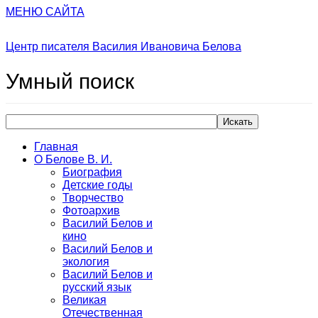
МЕНЮ САЙТА
Центр писателя Василия Ивановича Белова
Умный
поиск
Искать
Главная
О Белове В. И.
Биография
Детские годы
Творчество
Фотоархив
Василий Белов и
кино
Василий Белов и
экология
Василий Белов и
русский язык
Великая
Отечественная