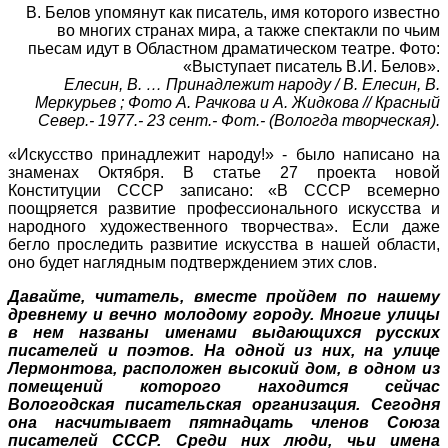
В. Белов упомянут как писатель, имя которого известно
во многих странах мира, а также спектакли по чьим
пьесам идут в Областном драматическом театре. Фото:
«Выступает писатель В.И. Белов».
Елесин, В. … Принадлежит народу / В. Елесин, В.
Меркурьев ; Фото А. Рачкова и А. Жидкова // Красный
Север.- 1977.- 23 сент.- Фот.- (Вологда творческая).
«Искусство принадлежит народу!» - было написано на
знаменах Октября. В статье 27 проекта новой
Конституции СССР записано: «В СССР всемерно
поощряется развитие профессионального искусства и
народного художественного творчества». Если даже
бегло проследить развитие искусства в нашей области,
оно будет наглядным подтверждением этих слов.
Давайте, читатель, вместе пройдем по нашему
древнему и вечно молодому городу. Многие улицы
в нем названы именами выдающихся русских
писателей и поэтов. На одной из них, на улице
Лермонтова, расположен высокий дом, в одном из
помещений которого находится сейчас
Вологодская писательская организация. Сегодня
она насчитывает пятнадцать членов Союза
писателей СССР. Среди них люди, чьи имена