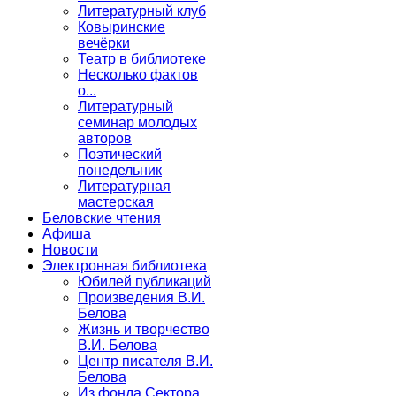
Литературный клуб
Ковыринские
вечёрки
Театр в библиотеке
Несколько фактов
о...
Литературный
семинар молодых
авторов
Поэтический
понедельник
Литературная
мастерская
Беловские чтения
Афиша
Новости
Электронная библиотека
Юбилей публикаций
Произведения В.И.
Белова
Жизнь и творчество
В.И. Белова
Центр писателя В.И.
Белова
Из фонда Сектора