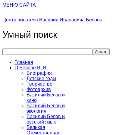
МЕНЮ САЙТА
Центр писателя Василия Ивановича Белова
Умный
поиск
Искать
Главная
О Белове В. И.
Биография
Детские годы
Творчество
Фотоархив
Василий Белов и
кино
Василий Белов и
экология
Василий Белов и
русский язык
Великая
Отечественная