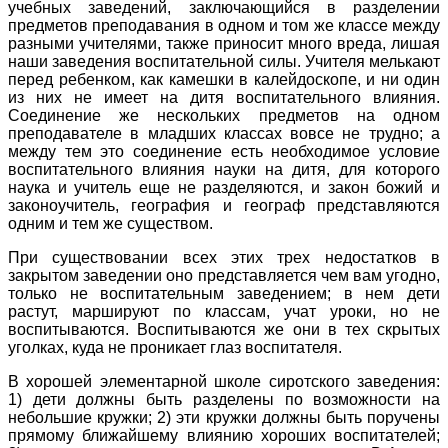
учебных заведений, заключающийся в разделении
предметов преподавания в одном и том же классе между
разными учителями, также приносит много вреда, лишая
наши заведения воспитательной силы. Учителя мелькают
перед ребенком, как камешки в калейдоскопе, и ни один
из них не имеет на дитя воспитательного влияния.
Соединение же нескольких предметов на одном
преподавателе в младших классах вовсе не трудно; а
между тем это соединение есть необходимое условие
воспитательного влияния науки на дитя, для которого
наука и учитель еще не разделяются, и закон божий и
законоучитель, география и географ представляются
одним и тем же существом.
При существовании всех этих трех недостатков в
закрытом заведении оно представляется чем вам угодно,
только не воспитательным заведением; в нем дети
растут, маршируют по классам, учат уроки, но не
воспитываются. Воспитываются же они в тех скрытых
уголках, куда не проникает глаз воспитателя.
В хорошей элементарной школе сиротского заведения:
1) дети должны быть разделены по возможности на
небольшие кружки; 2) эти кружки должны быть поручены
прямому ближайшему влиянию хороших воспитателей;