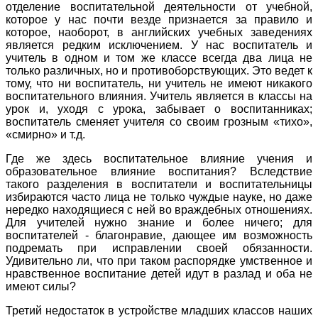
отделение воспитательной деятельности от учебной,
которое у нас почти везде признается за правило и
которое, наоборот, в английских учебных заведениях
является редким исключением. У нас воспитатель и
учитель в одном и том же классе всегда два лица не
только различных, но и противоборствующих. Это ведет к
тому, что ни воспитатель, ни учитель не имеют никакого
воспитательного влияния. Учитель является в классы на
урок и, уходя с урока, забывает о воспитанниках;
воспитатель сменяет учителя со своим грозным «тихо»,
«смирно» и т.д.
Где же здесь воспитательное влияние учения и
образовательное влияние воспитания? Вследствие
такого разделения в воспитатели и воспитательницы
избираются часто лица не только чуждые науке, но даже
нередко находящиеся с ней во враждебных отношениях.
Для учителей нужно знание и более ничего; для
воспитателей - благонравие, дающее им возможность
подремать при исправлении своей обязанности.
Удивительно ли, что при таком распорядке умственное и
нравственное воспитание детей идут в разлад и оба не
имеют силы?
Третий недостаток в устройстве младших классов наших