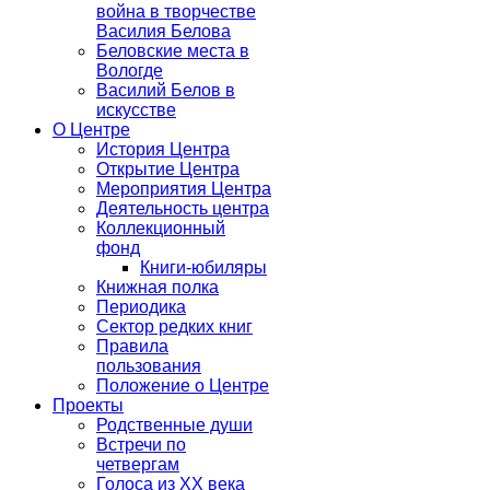
война в творчестве
Василия Белова
Беловские места в
Вологде
Василий Белов в
искусстве
О Центре
История Центра
Открытие Центра
Мероприятия Центра
Деятельность центра
Коллекционный
фонд
Книги-юбиляры
Книжная полка
Периодика
Сектор редких книг
Правила
пользования
Положение о Центре
Проекты
Родственные души
Встречи по
четвергам
Голоса из ХХ века