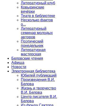
Литературный клуб
Ковыринские
вечёрки
Театр в библиотеке
Несколько фактов
о...
Литературный
семинар молодых
авторов
Поэтический
понедельник
Литературная
мастерская
Беловские чтения
Афиша
Новости
Электронная библиотека
Юбилей публикаций
Произведения В.И.
Белова
Жизнь и творчество
В.И. Белова
Центр писателя В.И.
Белова
Из фонда Сектора