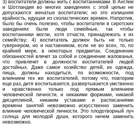
3) воспитатели должны жить с воспитанниками. В Англии
и Шотландии во многих заведениях с этой целью не
допускаются женатые воспитатели; но это излишняя
крайность, идущая из схоластических времен. Напротив,
было бы очень полезно, чтобы воспитатели в сиротских
заведениях были люди семейные, так чтобы
воспитанники могли, хотя отчасти, принадлежать к их
семейству; 4) воспитатель должен быть не только
гувернером, но и наставником, если не во всех, то, по
крайней мере, в некоторых предметах. Соединение
обязанностей влечет за собой и соединение жалованья,
что привлечет в должности воспитателей людей
достойных. Даже самое хозяйство детей, их одежда,
пища, должны находиться, по возможности, под
влиянием тех же воспитателей, потому что, повторим
еще раз, дитя воспитывается, развертывается умственно
и нравственно только под прямым влиянием
человеческой личности, и никакими формами, никакой
дисциплиной, никаким уставами и расписаниями
времени занятий невозможно искусственно заменить
влияние человеческой личности. Это плодотворный луч
солнца для молодой души, которого ничем заменить
невозможно.