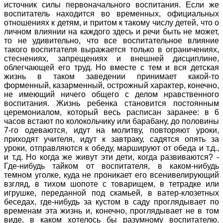
источник силы первоначального воспитания. Если же
воспитатель находится во временных, официальных
отношениях к детям, и притом к такому числу детей, что о
личном влиянии на каждого здесь и речи быть не может,
то не удивительно, что все воспитательное влияние
такого воспитателя выражается только в ограничениях,
стеснениях, запрещениях и внешней дисциплине,
облегчающей его труд. Но вместе с тем и вся детская
жизнь в таком заведении принимает какой-то
форменный, казарменный, острожный характер, конечно,
не имеющий ничего общего с делом нравственного
воспитания. Жизнь ребенка становится постоянным
церемониалом, который весь расписан заранее: в 6
часов встают по колокольчику или барабану, до половины
7-го одеваются, идут на молитву, повторяют уроки,
приходят учителя, идут к завтраку, садятся опять за
уроки, отправляются к обеду, маршируют от обеда и т.д.,
и т.д. Но когда же живут эти дети, когда развиваются? -
Где-нибудь тайком от воспитателя, в каком-нибудь
темном уголке, куда не проникает его всенивелирующий
взгляд, в тихом шопоте с товарищем, в тетрадке или
игрушке, переданной под скамьей, в ватер-клозетных
беседах, где-нибудь за кустом в саду проглядывает по
временам эта жизнь и, конечно, проглядывает не в том
виде, в каком хотелось бы разумному воспитателю.