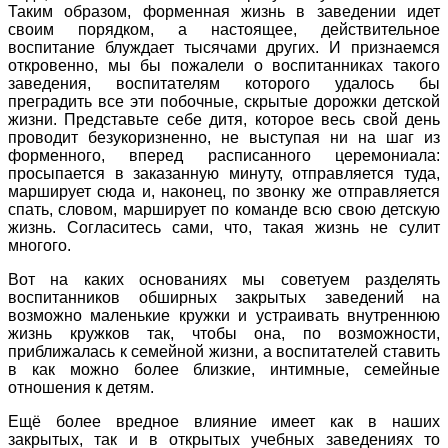
Таким образом, форменная жизнь в заведении идет
своим порядком, а настоящее, действительное
воспитание блуждает тысячами других. И признаемся
откровенно, мы бы пожалели о воспитанниках такого
заведения, воспитателям которого удалось бы
преградить все эти побочные, скрытые дорожки детской
жизни. Представьте себе дитя, которое весь свой день
проводит безукоризненно, не выступая ни на шаг из
форменного, вперед расписанного церемониала:
просыпается в заказанную минуту, отправляется туда,
марширует сюда и, наконец, по звонку же отправляется
спать, словом, марширует по команде всю свою детскую
жизнь. Согласитесь сами, что, такая жизнь не сулит
многого.
Вот на каких основаниях мы советуем разделять
воспитанников обширных закрытых заведений на
возможно маленькие кружки и устраивать внутреннюю
жизнь кружков так, чтобы она, по возможности,
приближалась к семейной жизни, а воспитателей ставить
в как можно более близкие, интимные, семейные
отношения к детям.
Ещё более вредное влияние имеет как в наших
закрытых, так и в открытых учебных заведениях то