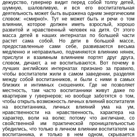
дежурство, гувернер видит перед собой толпу детей,
шумную, шаловливую, и вся его воспитательная
деятельность может быть выражена одним энергическим
словом: «смирно!». Тут не может быть и речи о том
влиянии, которое должен иметь взрослый, хорошо
развитой и нравственный человек на дитя. От этого
масса детей в наших интернатах по большей части
растет сама собой. Но дети в большой массе,
предоставленные сами себе, развиваются весьма
медленно и неправильно, подчиняются влиянию нянек,
прислуги и взаимным влиянием портят друг друга,
словом, дичают, а не воспитываются. Вот почему в
лучших английских интернатах признано за правило,
чтобы воспитатели жили в самом заведении, разделяя
между собой воспитанников, и были с ними в самых
близких и интимных сношениях. Где не позволяет
местность, там часто воспитанники живут даже по
квартирам у гувернеров; но вообще заботятся о том,
чтобы открыть возможность личных влияний воспитателя
на воспитанника, личных влияний ума на ум,
нравственности на нравственность, характера на
характер, воли на волю; потому что англичане, со
свойственной им практической проницательностью
убедились, что только в личном влиянии воспитателя на
воспитанника, и только в нем одном, скрывается