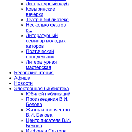
Литературный клуб
Ковыринские
вечёрки
Театр в библиотеке
Несколько фактов
о...
Литературный
семинар молодых
авторов
Поэтический
понедельник
Литературная
мастерская
Беловские чтения
Афиша
Новости
Электронная библиотека
Юбилей публикаций
Произведения В.И.
Белова
Жизнь и творчество
В.И. Белова
Центр писателя В.И.
Белова
Из фонда Сектора