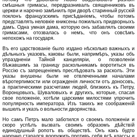
смѣшныя гримасы, передразнивалъ священниковъ въ
церкви и нарочно замѣнилъ при дворѣ старинный русскiй
поклонъ французскимъ присѣданiемъ, чтобы потомъ
представлять неловкiе книксены пожилыхъ придворныхъ
дамъ. Одна умная дама, которую онъ забавлялъ своими
гримасами, отозвалась о немъ, что онъ совсѣмъ
непохожъ на государя.
Въ его царствованiе было издано нѣсколько важныхъ и
дѣльныхъ указовъ, каковы были, напримѣръ, указы объ
упраздненiи Тайной канцелярiи, о позволенiи
бѣжавшимъ за границу раскольникамъ воротиться въ
Россiю съ запрещенiемъ преслѣдовать за расколъ. Эти
указы внушены были не отвлеченными началами
вѣротерпимости или огражденiя личности отъ доносовъ,
а практическими разсчетами людей, близкихъ къ Петру,
Воронцовыхъ, Шуваловыхъ и другихъ, которые, спасая
свое положенiе, хотѣли царскими милостями упрочить
популярность императора. Изъ такихъ же соображенiй
вышелъ и указъ о вольности дворянства.
Но самъ Петръ мало заботился о своемъ положенiи и
скоро успѣлъ вызвать своимъ образомъ дѣйствiй
единодушный ропотъ въ обществѣ. Онъ какъ будто
нарочно старался вооружить противъ себя всѣ классы и