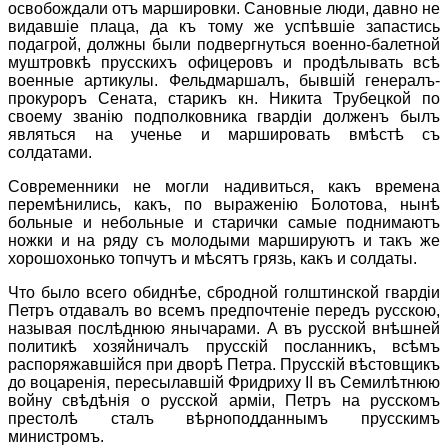
освобождали отъ маршировки. Сановные люди, давно не
видавшiе плаца, да къ тому же успѣвшiе запастись
подагрой, должны были подвергнуться военно-балетной
муштровкѣ прусскихъ офицеровъ и продѣлывать всѣ
военные артикулы. Фельдмаршалъ, бывшiй генералъ-
прокуроръ Сената, старикъ кн. Никита Трубецкой по
своему званiю подполковника гвардiи долженъ былъ
являться на ученье и маршировать вмѣстѣ съ
солдатами.
Современники не могли надивиться, какъ времена
перемѣнились, какъ, по выраженiю Болотова, нынѣ
больные и небольные и старички самые поднимаютъ
ножки и на ряду съ молодыми маршируютъ и такъ же
хорошохонько топчутъ и мѣсятъ грязь, какъ и солдаты.
Что было всего обиднѣе, сбродной голштинской гвардiи
Петръ отдавалъ во всемъ предпочтенiе передъ русскою,
называя послѣднюю янычарами. А въ русской внѣшней
политикѣ хозяйничалъ прусскiй посланникъ, всѣмъ
распоряжавшiйся при дворѣ Петра. Прусскiй вѣстовщикъ
до воцаренiя, пересылавшiй Фридриху II въ Семилѣтнюю
войну свѣдѣнiя о русской армiи, Петръ на русскомъ
престолѣ сталъ вѣрноподданнымъ прусскимъ
министромъ.