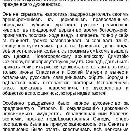
прежде всего духовенство.
Онъ не скрывалъ, напротивъ, задорно щеголялъ своимъ
пренебреженiемъ къ церковнымъ православнымъ
обрядамъ, публично дразнилъ русское религiозное
чувство, въ придворной церкви во время богослуженiя
принималъ пословъ, ходя взадъ и впередъ, точно у себя
въ кабинетѣ, громко разговаривалъ, высовывалъ языкъ
священнослужителямъ, разъ на Троицынъ день, когда
всѣ опустились на колѣни, съ громкимъ смѣхомъ вышелъ
изъ церкви. Новогородскому архiепископу Димитрiю
Сеченову, первоприсутствующему въ Синодѣ, данъ былъ
приказъ «очистить русскiя церкви», т.-е. оставить въ нихъ
только иконы Спасителя и Божiей Матери и вынести
остальныя, русскимъ священникамъ обрить бороды и
одѣваться какъ лютеранскiе пасторы. Исполненiемъ
этихъ приказовъ повременили, но духовенство и
общество всполошились: люторы надвигаются!
Особенно раздражено было черное духовенство за
предпринятую Петромъ III секуляризацiю церковныхъ
недвижимыхъ имуществъ. Управлявшая ими Коллегiя
экономiи, прежде подвѣдомственная Синоду, теперь
поставлена была въ прямую зависимость отъ Сената и
предписано было отдать крестьянамъ всѣ церковныя