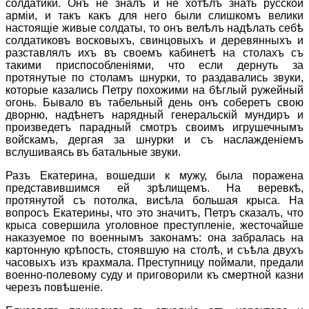
солдатики. Онъ не зналъ и не хотѣлъ знать русской
армiи, и такъ какъ для него были слишкомъ велики
настоящiе живые солдаты, то онъ велѣлъ надѣлать себѣ
солдатиковъ восковыхъ, свинцовыхъ и деревянныхъ и
разставлялъ ихъ въ своемъ кабинетѣ на столахъ съ
такими приспособленiями, что если дернуть за
протянутые по столамъ шнурки, то раздавались звуки,
которые казались Петру похожими на бѣглый ружейный
огонь. Бывало въ табельный день онъ соберетъ свою
дворню, надѣнетъ нарядный генеральскiй мундиръ и
произведетъ парадный смотръ своимъ игрушечнымъ
войскамъ, дергая за шнурки и съ наслажденiемъ
вслушиваясь въ батальные звуки.
Разъ Екатерина, вошедши к мужу, была поражена
представившимся ей зрѣлищемъ. На веревкѣ,
протянутой съ потолка, висѣла большая крыса. На
вопросъ Екатерины, что это значитъ, Петръ сказалъ, что
крыса совершила уголовное преступленiе, жесточайше
наказуемое по военнымъ законамъ: она забралась на
картонную крѣпость, стоявшую на столѣ, и съѣла двухъ
часовыхъ изъ крахмала. Преступницу поймали, предали
военно-полевому суду и приговорили къ смертной казни
черезъ повѣшенiе.