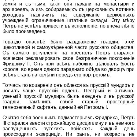
земли и съ тѣми, какiя они пахали на монастыри и
архiереевъ, а изъ собираемыхъ съ церковныхъ вотчинъ
доходовъ назначить на содержанiе церковныхъ
учрежденiй ограниченные штатные оклады. Эту мѣру
Петръ не успѣлъ привести въ исполненiе; но впечатлѣнiе
было произведено.
Гораздо опаснѣе было раздраженiе гвардiи, этой
щекотливой и самоувѣренной части русскаго общества.
Съ самаго вступленiя на престолъ Петръ старался
всячески рекламировать свое безграничное поклоненiе
Фридриху II. Онъ при всѣхъ набожно цѣловалъ бюстъ
короля, во время одного параднаго обѣда во дворцѣ при
всѣхъ сталъ на колѣни передъ его портретомъ.
Тотчасъ по воцаренiи онъ облекся въ прусскiй мундиръ и
носилъ чаще прусскiй орденъ. Пестрый и антично-
узенькiй прусскiй мундиръ былъ введенъ и въ русской
гвардiи, замѣнивъ собой старый просторный
темнозеленый кафтанъ, данный ей Петромъ I.
Считая себя военнымъ подмастерьемъ Фридриха, Петръ
III старался ввести строжайшую дисциплину и въ немного
распущенныхъ русскихъ войскахъ. Каждый день
происходили экзерцицiи. Ни рангъ, ни возрастъ не