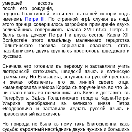
умершей вскорѣ
послѣ его рожденiя,
герцогъ Голштинскiй, извѣстен въ нашей исторiи подъ
именемъ
Петра III
. По странной игрѣ случая въ лицѣ
этого принца совершилось загробное примиренiе двухъ
величайшихъ соперниковъ начала XVIII вѣка: Петръ III
былъ сынъ дочери Петра I и внукъ сестры Карла XII.
Вслѣдствiе этого владѣльцу маленькаго герцогства
Голштинскаго грозила серьезная опасность стать
наслѣдникомъ двухъ крупныхъ престоловъ, шведскаго и
русскаго.
Сначала его готовили къ первому и заставляли учить
лютеранскiй катехизисъ, шведскiй языкъ и латинскую
грамматику. Но Елизавета, вступивъ на русскiй престолъ
и желая обезпечить его за линiей своего отца,
командировала майора Корфа съ порученiемъ во что бы
ни стало взять ея племянника изъ Киля и доставить въ
Петербургъ. Здѣсь Голштинскаго герцога Карла-Петра-
Ульриха преобразили въ великаго князя Петра
Ѳеодоровича и заставили изучать русскiй языкъ и
православный катехизисъ.
Но природа не была къ нему такъ благосклонна, какъ
судьба: вѣроятный наслѣдникъ двухъ чужихъ и большихъ