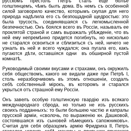
русскомъ престолѣ Петръ сталъ еще болѣе
голштинцемъ, чѣмъ былъ дома. Въ немъ съ особенной
силой заговорило качество, которымъ скупая для него
природа надѣлила его съ безпощадной щедростью: это
была трусость, соединявшаяся съ легкомысленной
безпечностью. Онъ боялся всего въ Россiи, называлъ ее
проклятой страной и самъ выражалъ убѣжденiе, что въ
ней ему непремѣнно придется погибнуть, но нисколько
не старался освоиться и сблизиться съ ней, ничего не
узналъ въ ней и всего чуждался; она пугала его, какъ
пугаются дѣти, оставшiяся одни въ обширной пустой
комнатѣ.
Руководимый своими вкусами и страхами, онъ окружилъ
себя обществомъ, какого не видали даже при Петрѣ I,
столь неразборчивомъ въ этомъ отношенiи, создалъ
себѣ собственный мiрокъ, въ которомъ и старался
укрыться отъ страшной ему Россiи.
Онъ завелъ особую голштинскую гвардiю изъ всякаго
международнаго сброда, но только не изъ русскихъ
своихъ подданныхъ: то были большею частiю и капралы
прусской армiи, «сволочь, по выраженiю кн. Дашковой,
состоявшаяся изъ сыновей нѣмецкихъ сапожниковъ».
Считая для себя образцомъ армiю Фридриха II, Петръ