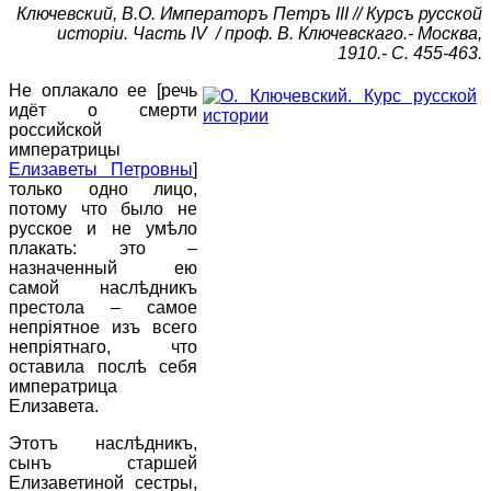
Ключевский, В.О. Императоръ Петръ III // Курсъ русской
исторiи. Часть IV / проф. В. Ключевскаго.- Москва,
1910.- С. 455-463.
Не оплакало ее [речь
идёт о смерти
российской
императрицы
Елизаветы Петровны
]
только одно лицо,
потому что было не
русское и не умѣло
плакать: это –
назначенный ею
самой наслѣдникъ
престола – самое
непрiятное изъ всего
непрiятнаго, что
оставила послѣ себя
императрица
Елизавета.
Этотъ наслѣдникъ,
сынъ старшей
Елизаветиной сестры,