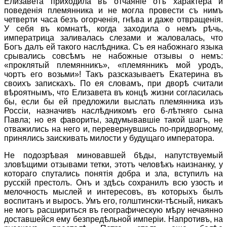
Елизавета приходила въ отчаянiе отъ характера и
поведенiя племянника и не могла провести съ нимъ
четверти часа безъ огорченiя, гнѣва и даже отвращенiя.
У себя въ комнатѣ, когда заходила о немъ рѣчь,
императрица заливалась слезами и жаловалась, что
Богъ далъ ей такого наслѣдника. Съ ея набожнаго языка
срывались совсѣмъ не набожные отзывы о немъ:
«проклятый племянникъ», «племянникъ мой уродъ,
чортъ его возьми»! Такъ разсказываетъ Екатерина въ
своихъ запискахъ. По ея словамъ, при дворѣ считали
вѣроятнымъ, что Елизавета въ концѣ жизни согласилась
бы, если бы ей предложили выслать племянника изъ
Россiи, назначивъ наслѣдникомъ его 6-лѣтняго сына
Павла; но ея фавориты, задумывавшiе такой шагъ, не
отважились на него и, перевернувшись по-придворному,
принялись заискивать милости у будущаго императора.
Не подозрѣвая миновавшей бѣды, напутствуемый
зловѣщими отзывами тетки, этотъ человѣкъ наизнанку, у
котораго спутались понятiя добра и зла, вступилъ на
русскiй престолъ. Онъ и здѣсь сохранилъ всю узость и
мелочность мыслей и интересовъ, въ которыхъ былъ
воспитанъ и выросъ. Умъ его, голштински-тѣсный, никакъ
не могъ расшириться въ географическую мѣру нечаянно
доставшейся ему безпредѣльной имперiи. Напротивъ, на