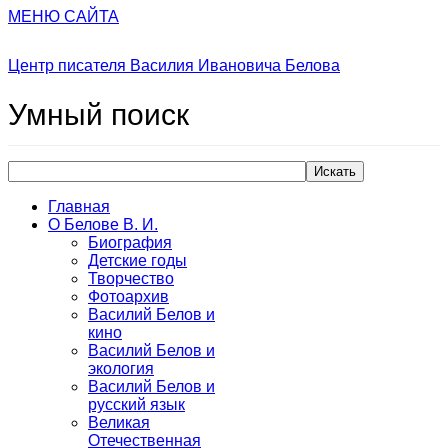
МЕНЮ САЙТА
Центр писателя Василия Ивановича Белова
Умный
поиск
Искать
Главная
О Белове В. И.
Биография
Детские годы
Творчество
Фотоархив
Василий Белов и
кино
Василий Белов и
экология
Василий Белов и
русский язык
Великая
Отечественная