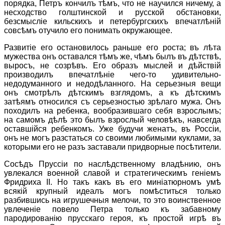
порядка, Петръ кончилъ тѣмъ, что не научился ничему, а
несходство голштинской и русской обстановки,
безсмыслiе кильскихъ и петербургскихъ впечатлѣнiй
совсѣмъ отучило его понимать окружающее.
Развитiе его остановилось раньше его роста; въ лѣта
мужества онъ оставался тѣмъ же, чѣмъ былъ въ дѣтствѣ,
выросъ, не созрѣвъ. Его образъ мыслей и дѣйствiй
производилъ впечатлѣнiе чего-то удивительно-
недодуманного и недодѣланного. На серьезныя вещи
онъ смотрѣлъ дѣтскимъ взглядомъ, а къ дѣтскимъ
затѣямъ относился съ серьезностью зрѣлаго мужа. Онъ
походилъ на ребенка, вообразившаго себя взрослымъ;
на самомъ дѣлѣ это былъ взрослый человѣкъ, навсегда
оставшiйся ребенкомъ. Уже будучи женатъ, въ Россiи,
онъ не могъ разстаться со своими любимыми куклами, за
которыми его не разъ заставали придворные посѣтители.
Сосѣдъ Пруссiи по наслѣдственному владѣнию, онъ
увлекался военной славой и стратегическимъ генiемъ
Фридриха II. Но такъ какъ въ его минiатюрномъ умѣ
всякiй крупный идеалъ могъ помѣститься только
разбившись на игрушечныя мелочи, то это воинственное
увлеченiе повело Петра только къ забавному
пародированiю прусскаго героя, къ простой игрѣ въ