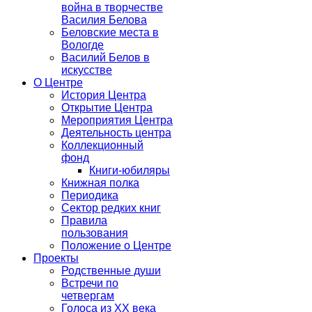
война в творчестве
Василия Белова
Беловские места в
Вологде
Василий Белов в
искусстве
О Центре
История Центра
Открытие Центра
Мероприятия Центра
Деятельность центра
Коллекционный
фонд
Книги-юбиляры
Книжная полка
Периодика
Сектор редких книг
Правила
пользования
Положение о Центре
Проекты
Родственные души
Встречи по
четвергам
Голоса из ХХ века