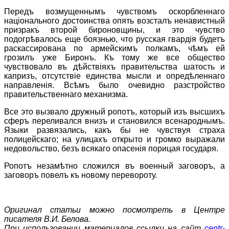
Передъ возмущеннымъ чувствомъ оскорбленнаго
нацiонального достоинства опять возсталъ ненавистный
призракъ второй бироновщины, и это чувство
подогрѣвалось еще боязнью, что русская гвардiя будетъ
раскассирована по армейскимъ полкамъ, чѣмъ ей
грозилъ уже Биронъ. Къ тому же все общество
чувствовало въ дѣйствiяхъ правительства шатость и
капризъ, отсутствiе единства мысли и опредѣленнаго
направленiя. Всѣмъ было очевидно разстройство
правительственнаго механизма.
Все это вызвало дружный ропотъ, который изъ высшихъ
сферъ переливался внизъ и становился всенароднымъ.
Языки развязались, какъ бы не чувствуя страха
полицейскаго; на улицахъ открыто и громко выражали
недовольство, безъ всякаго опасенiя порицая государя.
Ропотъ незамѣтно сложился въ военный заговоръ, а
заговоръ повелъ къ новому перевороту.
Оригинал статьи можно посмотреть в Центре
писателя В.И. Белова.
При использовании материалов ссылки на сайт
centr-