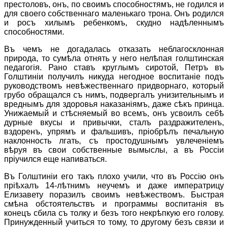
престоловъ, онъ, по своимъ способностямъ, не годился и
для своего собственнаго маленькаго трона. Онъ родился
и росъ хилымъ ребенкомъ, скудно надѣленнымъ
способностями.
Въ чемъ не догадалась отказать неблагосклонная
природа, то сумѣла отнять у него нелѣпая голштинская
педагогiя. Рано ставъ круглымъ сиротой, Петръ въ
Голштинiи получилъ никуда негодное воспитанiе подъ
руководствомъ невѣжественнаго придворнаго, который
грубо обращался съ нимъ, подвергалъ унизительнымъ и
вреднымъ для здоровья наказанiямъ, даже сѣкъ принца.
Унижаемый и стѣсняемый во всемъ, онъ усвоилъ себѣ
дурные вкусы и привычки, сталъ раздражителенъ,
вздоренъ, упрямъ и фальшивъ, прiобрѣлъ печальную
наклонность лгать, съ простодушнымъ увлеченiемъ
вѣруя въ свои собственные вымыслы, а въ Россiи
прiучился еще напиваться.
Въ Голштинiи его такъ плохо учили, что въ Россiю онъ
прiѣхалъ 14-лѣтнимъ неучемъ и даже императрицу
Елизавету поразилъ своимъ невѣжествомъ. Быстрая
смѣна обстоятельствъ и программы воспитанiя въ
конецъ сбила съ толку и безъ того некрѣпкую его голову.
Принужденный учиться то тому, то другому безъ связи и