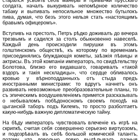
старался усвоить себѣ манеры и привычки прусскаго
солдата, началъ выкуривать непомѣрное количество
табаку и выпивать непосильное множество бутылокъ
пива, думая, что безъ этого нельзя стать «настоящимъ
бравымъ офицеромъ».
Вступивъ на престолъ, Петръ рѣдко доживалъ до вечера
трезвымъ и садился за столъ обыкновенно навеселѣ.
Каждый день происходили пирушки въ этомъ
голштинскомъ обществѣ, къ которому по временамъ
присоединялись блуждающiя кометы, заѣзжiя пѣвицы и
актрисы. Въ этой компанiи императоръ, по свидѣтельству
Болотова, близко его видавшаго, говаривалъ «такой
вздоръ и такiя нескладицы», что сердце обливалось
кровью у вѣрноподданныхъ отъ стыда предъ
иностранными министрами: то вдругъ начнетъ онъ
развивать невозможные преобразовательные планы, то
съ эпическимъ воодушевленiемъ примется разсказывать
о небываломъ побѣдоносномъ своемъ походѣ на
цыганскiй таборъ подъ Килемъ, то просто разболтаетъ
какую-нибудь важную дипломатическую тайну.
На бѣду императоръ чувствовалъ влеченiе къ игрѣ на
скрипкѣ, считая себя совершенно серьезно виртуозомъ,
и подозрѣвалъ въ себѣ большой комическiй талантъ,
потому что довольно ловко выдѣлывалъ разныя