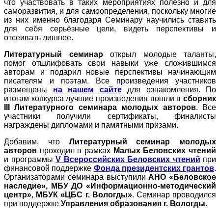
что участвовать в таких мероприятиях полезно и для
саморазвития, и для самоопределения, поскольку многие
из них именно благодаря Семинару научились ставить
для себя серьёзные цели, видеть перспективы и
отсеивать лишнее.
Литературный семинар
открыл молодые таланты,
помог отшлифовать свои навыки уже сложившимся
авторам и подарил новые перспективы начинающим
писателям и поэтам. Все произведения участников
размещены
на нашем сайте
для ознакомления. По
итогам конкурса лучшие произведения вошли в
сборник
III Литературного семинара молодых авторов
. Все
участники получили сертификаты, финалисты
награждены дипломами и памятными призами.
Добавим, что
Литературный семинар молодых
авторов
проходил в рамках
Малых Беловских чтений
и программы
V Всероссийских Беловских чтений
при
финансовой поддержке
Фонда президентских грантов
.
Организаторами семинара выступили
АНО «Беловское
наследие», МБУ ДО «Информационно-методический
центр», МБУК «ЦБС г. Вологды»
. Семинар проводился
при поддержке
Управления образования г. Вологды
.