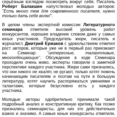
серьёзным взглядом посмотреть вокруг себя. Писатель
Роберт Балакшин
напутствовал молодых авторов:
"Есть много тем для современного писателя, нужно
только дать себе волю!"
.
В целом члены экспертной комиссии
Литературного
семинара
отметили высокий уровень работ
конкурсантов, хорошее владение словом даже у самых
юных участников. Председатель жюри, писатель и
журналист,
Дмитрий Ермаков
с удовольствием отметил
рост авторов, которые уже не в первый раз приезжают
на Семинар:
"интересные, талантливые,
многообещающие"
. Обсуждение в ходе Семинара
проходило очень живо, эксперты говорили о заметной
перспективе каждого участника. Жюри сами признались,
что они никого не хвалят, не ругают, только хотят помочь
начинающим писателям и поэтам на пути в большую
литературу, хотят научить распоряжаться умениями и
талантами, которые безусловно есть у каждого
участника.
Молодые авторы одобрительно принимали такой
подробный анализ и конструктивную критику. Как позже
признались семинаристы, для них это действительно
важно и значимо. А самые юные конкурсанты отметили,