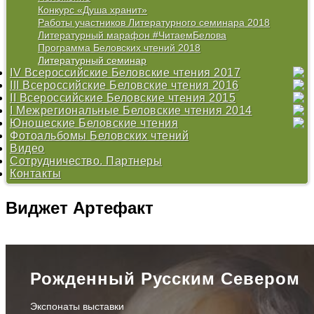
Литературный семинар
Конкурс «Душа хранит»
Работы участников Литературного семинара 2019
Работы участников Литературного семинара 2018
Литературный марафон #ЧитаемБелова
Программа Беловских чтений 2018
Литературный семинар
IV Всероссийские Беловские чтения 2017
III Всероссийские Беловские чтения 2016
Программа Беловских чтений 2017
II Всероссийские Беловские чтения 2015
Конкурс «Душа хранит»
Программа
I Межрегиональные Беловские чтения 2014
Литературный семинар
Конкурс «Душа хранит»
Открытие Центра В. И. Белова
Юношеские Беловские чтения
Литературный марафон #ЧитаемБелова
Литературный семинар
Программа
Программа
Фотоальбомы Беловских чтений
Дискуссионные площадки
Литературный марафон #ЧитаемБелова
Конкурс
Конкурс
«О Родине душа моя болит...» - 2009
Видео
Беловский сборник 2017
Беловский сборник
Литературный марафон #ЧитаемБелова
«Эпос крестьянской жизни в произведениях вологодских
Сотрудничество. Партнеры
Беловский сборник 2015
авторов» - 2013
Контакты
«Проблемы нравственности в произведениях В.И.
Белова» - 2012
«Тихая моя Родина...» - 2011
Виджет
Артефакт
«Хранитель русского лада» - 2010
Рожденный Русским Севером
Экспонаты выставки