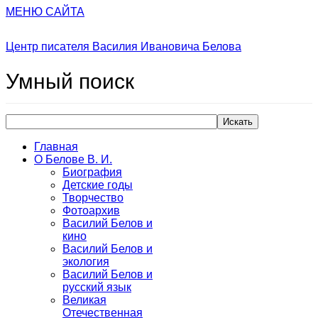
МЕНЮ САЙТА
Центр писателя Василия Ивановича Белова
Умный
поиск
Искать
Главная
О Белове В. И.
Биография
Детские годы
Творчество
Фотоархив
Василий Белов и
кино
Василий Белов и
экология
Василий Белов и
русский язык
Великая
Отечественная