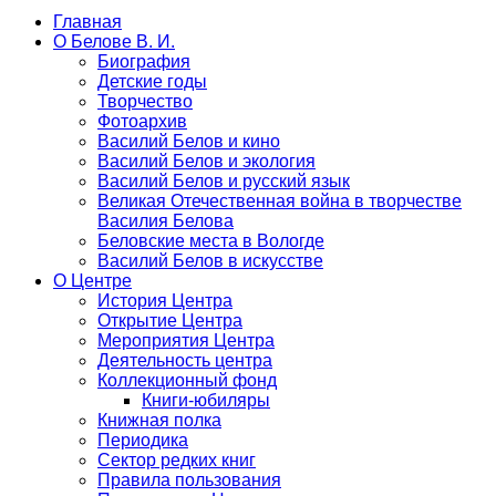
Главная
О Белове В. И.
Биография
Детские годы
Творчество
Фотоархив
Василий Белов и кино
Василий Белов и экология
Василий Белов и русский язык
Великая Отечественная война в творчестве
Василия Белова
Беловские места в Вологде
Василий Белов в искусстве
О Центре
История Центра
Открытие Центра
Мероприятия Центра
Деятельность центра
Коллекционный фонд
Книги-юбиляры
Книжная полка
Периодика
Сектор редких книг
Правила пользования