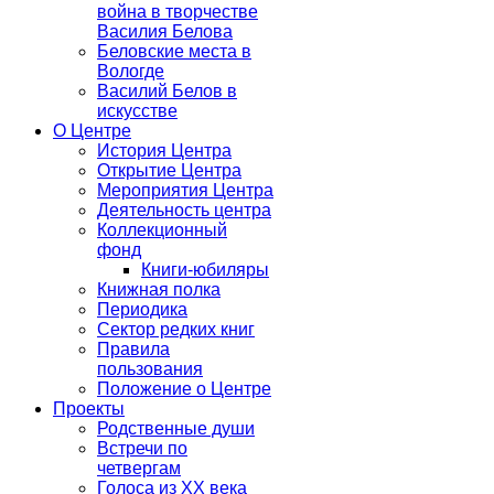
война в творчестве
Василия Белова
Беловские места в
Вологде
Василий Белов в
искусстве
О Центре
История Центра
Открытие Центра
Мероприятия Центра
Деятельность центра
Коллекционный
фонд
Книги-юбиляры
Книжная полка
Периодика
Сектор редких книг
Правила
пользования
Положение о Центре
Проекты
Родственные души
Встречи по
четвергам
Голоса из ХХ века