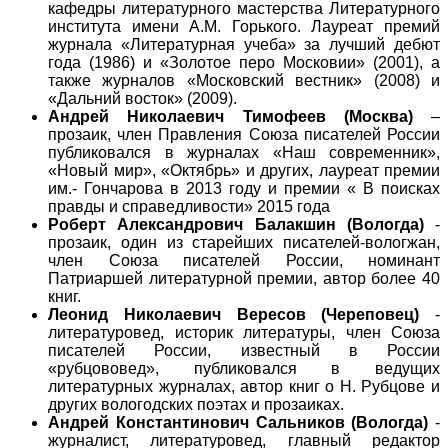
кафедры литературного мастерства Литературного
института имени А.М. Горького. Лауреат премий
журнала «Литературная учеба» за лучший дебют
года (1986) и «Золотое перо Московии» (2001), а
также журналов «Московский вестник» (2008) и
«Дальний восток» (2009).
Андрей Николаевич Тимофеев (Москва)
–
прозаик, член Правления Союза писателей России
публиковался в журналах «Наш современник»,
«Новый мир», «Октябрь» и других, лауреат премии
им.- Гончарова в 2013 году и премии « В поисках
правды и справедливости» 2015 года
Роберт Александрович Балакшин (Вологда)
-
прозаик, один из старейших писателей-вологжан,
член Союза писателей России, номинант
Патриаршей литературной премии, автор более 40
книг.
Леонид Николаевич Вересов (Череповец)
-
литературовед, историк литературы, член Союза
писателей России, известный в России
«рубцововед», публиковался в ведущих
литературных журналах, автор книг о Н. Рубцове и
других вологодских поэтах и прозаиках.
Андрей Константинович Сальников (Вологда)
-
журналист, литературовед, главный редактор