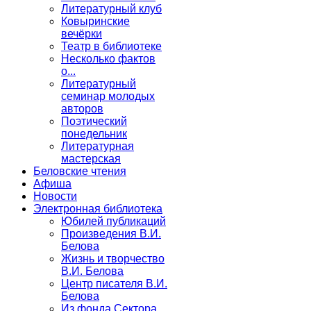
Литературный клуб
Ковыринские
вечёрки
Театр в библиотеке
Несколько фактов
о...
Литературный
семинар молодых
авторов
Поэтический
понедельник
Литературная
мастерская
Беловские чтения
Афиша
Новости
Электронная библиотека
Юбилей публикаций
Произведения В.И.
Белова
Жизнь и творчество
В.И. Белова
Центр писателя В.И.
Белова
Из фонда Сектора