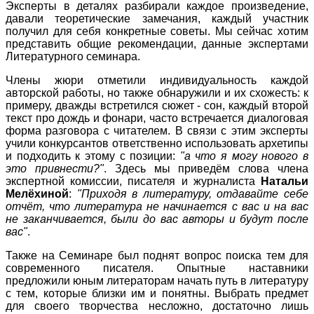
Эксперты в деталях разбирали каждое произведение,
давали теоретические замечания, каждый участник
получил для себя конкретные советы. Мы сейчас хотим
представить общие рекомендации, данные экспертами
Литературного семинара.
Члены жюри отметили индивидуальность каждой
авторской работы, но также обнаружили и их схожесть: к
примеру, дважды встретился сюжет - сон, каждый второй
текст про дождь и фонари, часто встречается диалоговая
форма разговора с читателем. В связи с этим эксперты
учили конкурсантов ответственно использовать архетипы
и подходить к этому с позиции:
"а что я могу нового в
это привнести?"
. Здесь мы приведём слова члена
экспертной комиссии, писателя и журналиста
Натальи
Мелёхиной
:
"Приходя в литературу, отдавайте себе
отчёт, что литература не начинается с вас и на вас
не заканчивается, были до вас авторы и будут после
вас"
.
Также на Семинаре был поднят вопрос поиска тем для
современного писателя. Опытные наставники
предложили юным литераторам начать путь в литературу
с тем, которые близки им и понятны. Выбрать предмет
для своего творчества несложно, достаточно лишь